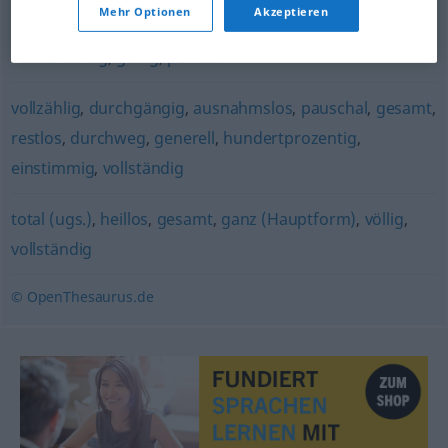
ausgebucht
Mehr Optionen
Akzeptieren
rechtskräftig
,
gültig
,
perfekt
vollzählig
,
durchgängig
,
ausnahmslos
,
pauschal
,
gesamt
,
restlos
,
durchweg
,
generell
,
hundertprozentig
,
einstimmig
,
vollständig
total (ugs.)
,
heillos
,
gesamt
,
ganz (Hauptform)
,
völlig
,
vollständig
© OpenThesaurus.de