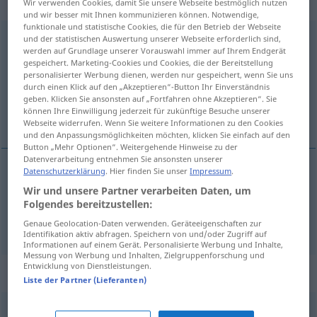
Eigenschaftswort
Wir verwenden Cookies, damit Sie unsere Webseite bestmöglich nutzen
und wir besser mit Ihnen kommunizieren können. Notwendige,
funktionale und statistische Cookies, die für den Betrieb der Webseite
komplett
und der statistischen Auswertung unserer Webseite erforderlich sind,
adj
werden auf Grundlage unserer Vorauswahl immer auf Ihrem Endgerät
gespeichert. Marketing-Cookies und Cookies, die der Bereitstellung
Übersicht aller Übersetzungen
personalisierter Werbung dienen, werden nur gespeichert, wenn Sie uns
(Für mehr Details die Übersetzung anklicken/antippen)
durch einen Klick auf den „Akzeptieren“-Button Ihr Einverständnis
geben. Klicken Sie ansonsten auf „Fortfahren ohne Akzeptieren“. Sie
können Ihre Einwilligung jederzeit für zukünftige Besuche unserer
komplett, fullständig
Webseite widerrufen. Wenn Sie weitere Informationen zu den Cookies
und den Anpassungsmöglichkeiten möchten, klicken Sie einfach auf den
Button „Mehr Optionen“. Weitergehende Hinweise zu der
Datenverarbeitung entnehmen Sie ansonsten unserer
Datenschutzerklärung
. Hier finden Sie unser
Impressum
.
komplett
komplett
Wir und unsere Partner verarbeiten Daten, um
Folgendes bereitzustellen:
fullständig
komplett
Genaue Geolocation-Daten verwenden. Geräteeigenschaften zur
Identifikation aktiv abfragen. Speichern von und/oder Zugriff auf
Informationen auf einem Gerät. Personalisierte Werbung und Inhalte,
Messung von Werbung und Inhalten, Zielgruppenforschung und
Entwicklung von Dienstleistungen.
Synonyme für "komplett"
Liste der Partner (Lieferanten)