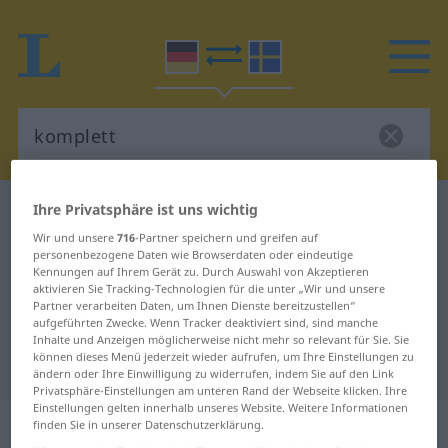
Ihre Privatsphäre ist uns wichtig
Deutsch-Schwedisch Wörterbuch
komplett
Wir und unsere
716
-Partner speichern und greifen auf
Deutsch-Schwedisch Übersetzung
personenbezogene Daten wie Browserdaten oder eindeutige
für "komplett"
Kennungen auf Ihrem Gerät zu. Durch Auswahl von Akzeptieren
aktivieren Sie Tracking-Technologien für die unter „Wir und unsere
Partner verarbeiten Daten, um Ihnen Dienste bereitzustellen“
aufgeführten Zwecke. Wenn Tracker deaktiviert sind, sind manche
"komplett" Schwedisch
Inhalte und Anzeigen möglicherweise nicht mehr so relevant für Sie. Sie
können dieses Menü jederzeit wieder aufrufen, um Ihre Einstellungen zu
Übersetzung
ändern oder Ihre Einwilligung zu widerrufen, indem Sie auf den Link
Privatsphäre-Einstellungen am unteren Rand der Webseite klicken. Ihre
Einstellungen gelten innerhalb unseres Website. Weitere Informationen
„komplett“
: Adjektiv,
finden Sie in unserer Datenschutzerklärung.