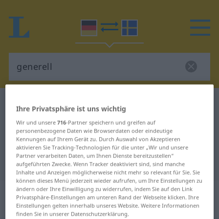
Deutsch-Schwedisch Wörterbuch
generell
Ihre Privatsphäre ist uns wichtig
Deutsch-Schwedisch Übersetzung
Wir und unsere
716
-Partner speichern und greifen auf
personenbezogene Daten wie Browserdaten oder eindeutige
für "generell"
Kennungen auf Ihrem Gerät zu. Durch Auswahl von Akzeptieren
aktivieren Sie Tracking-Technologien für die unter „Wir und unsere
Partner verarbeiten Daten, um Ihnen Dienste bereitzustellen“
"generell" Schwedisch Übersetzung
aufgeführten Zwecke. Wenn Tracker deaktiviert sind, sind manche
Inhalte und Anzeigen möglicherweise nicht mehr so relevant für Sie. Sie
können dieses Menü jederzeit wieder aufrufen, um Ihre Einstellungen zu
ändern oder Ihre Einwilligung zu widerrufen, indem Sie auf den Link
„generell“
: Adjektiv,
Privatsphäre-Einstellungen am unteren Rand der Webseite klicken. Ihre
Eigenschaftswort
Einstellungen gelten innerhalb unseres Website. Weitere Informationen
finden Sie in unserer Datenschutzerklärung.