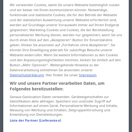
Wir verwenden Cookies, damit Sie unsere Webseite bestmöglich nutzen
generell
adj
und wir besser mit Ihnen kommunizieren können. Notwendige,
funktionale und statistische Cookies, die für den Betrieb der Webseite
Übersicht aller Übersetzungen
und der statistischen Auswertung unserer Webseite erforderlich sind,
werden auf Grundlage unserer Vorauswahl immer auf Ihrem Endgerät
(Für mehr Details die Übersetzung anklicken/antippen)
gespeichert. Marketing-Cookies und Cookies, die der Bereitstellung
personalisierter Werbung dienen, werden nur gespeichert, wenn Sie uns
generell, allmän
durch einen Klick auf den „Akzeptieren“-Button Ihr Einverständnis
geben. Klicken Sie ansonsten auf „Fortfahren ohne Akzeptieren“. Sie
können Ihre Einwilligung jederzeit für zukünftige Besuche unserer
Webseite widerrufen. Wenn Sie weitere Informationen zu den Cookies
und den Anpassungsmöglichkeiten möchten, klicken Sie einfach auf den
Button „Mehr Optionen“. Weitergehende Hinweise zu der
generell, allmän(giltig)
generell
Datenverarbeitung entnehmen Sie ansonsten unserer
Datenschutzerklärung
. Hier finden Sie unser
Impressum
.
Wir und unsere Partner verarbeiten Daten, um
Folgendes bereitzustellen:
„generell“
: Adverb, Umstandswort
Genaue Geolocation-Daten verwenden. Geräteeigenschaften zur
Identifikation aktiv abfragen. Speichern von und/oder Zugriff auf
generell
Informationen auf einem Gerät. Personalisierte Werbung und Inhalte,
adv
Messung von Werbung und Inhalten, Zielgruppenforschung und
Entwicklung von Dienstleistungen.
Übersicht aller Übersetzungen
Liste der Partner (Lieferanten)
(Für mehr Details die Übersetzung anklicken/antippen)