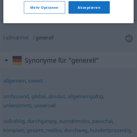
i allmänhet
Mehr Optionen
Akzeptieren
i
allmänhet
generell
Synonyme für "generell"
allgemein
,
soweit
umfassend
,
global
,
absolut
,
allgemeingültig
,
unbestimmt
,
universell
vollzählig
,
durchgängig
,
ausnahmslos
,
pauschal
,
komplett
,
gesamt
,
restlos
,
durchweg
,
hundertprozentig
,