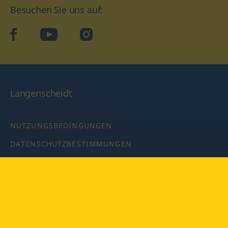
Besuchen Sie uns auf:
facebook
YouTube
Instagram
Langenscheidt
NUTZUNGSBEDINGUNGEN
DATENSCHUTZBESTIMMUNGEN
IMPRESSUM
PRIVATSPHÄRE-EINSTELLUNGEN
LATEINWÖRTERBUCH MIT CODE
Copyright © 2026 PONS Langenscheidt GmbH, Alle Rechte