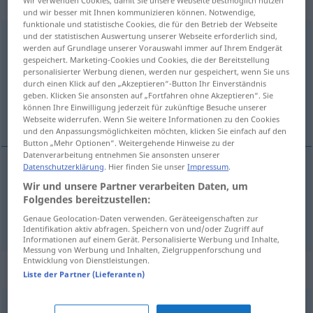
Eigenschaftswort
Wir verwenden Cookies, damit Sie unsere Webseite bestmöglich nutzen
und wir besser mit Ihnen kommunizieren können. Notwendige,
funktionale und statistische Cookies, die für den Betrieb der Webseite
und der statistischen Auswertung unserer Webseite erforderlich sind,
einstimmig
adj
werden auf Grundlage unserer Vorauswahl immer auf Ihrem Endgerät
gespeichert. Marketing-Cookies und Cookies, die der Bereitstellung
Übersicht aller Übersetzungen
personalisierter Werbung dienen, werden nur gespeichert, wenn Sie uns
(Für mehr Details die Übersetzung anklicken/antippen)
durch einen Klick auf den „Akzeptieren“-Button Ihr Einverständnis
geben. Klicken Sie ansonsten auf „Fortfahren ohne Akzeptieren“. Sie
können Ihre Einwilligung jederzeit für zukünftige Besuche unserer
enstämmig, enhällig
Webseite widerrufen. Wenn Sie weitere Informationen zu den Cookies
und den Anpassungsmöglichkeiten möchten, klicken Sie einfach auf den
Button „Mehr Optionen“. Weitergehende Hinweise zu der
Datenverarbeitung entnehmen Sie ansonsten unserer
Datenschutzerklärung
. Hier finden Sie unser
Impressum
.
enstämmig
einstimmig
a.
Wir und unsere Partner verarbeiten Daten, um
MUS
Folgendes bereitzustellen:
enhällig
einstimmig
Genaue Geolocation-Daten verwenden. Geräteeigenschaften zur
FIG
Identifikation aktiv abfragen. Speichern von und/oder Zugriff auf
Informationen auf einem Gerät. Personalisierte Werbung und Inhalte,
Messung von Werbung und Inhalten, Zielgruppenforschung und
Entwicklung von Dienstleistungen.
Synonyme für "einstimmig"
Liste der Partner (Lieferanten)