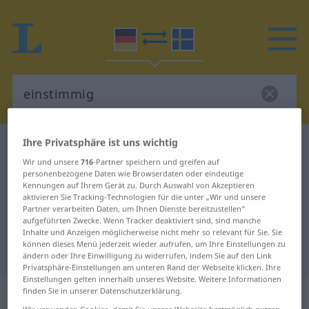
Ihre Privatsphäre ist uns wichtig
Deutsch-Schwedisch Wörterbuch
einstimmig
Wir und unsere
716
-Partner speichern und greifen auf
Deutsch-Schwedisch Übersetzung
personenbezogene Daten wie Browserdaten oder eindeutige
Kennungen auf Ihrem Gerät zu. Durch Auswahl von Akzeptieren
für "einstimmig"
aktivieren Sie Tracking-Technologien für die unter „Wir und unsere
Partner verarbeiten Daten, um Ihnen Dienste bereitzustellen“
aufgeführten Zwecke. Wenn Tracker deaktiviert sind, sind manche
"einstimmig" Schwedisch
Inhalte und Anzeigen möglicherweise nicht mehr so relevant für Sie. Sie
können dieses Menü jederzeit wieder aufrufen, um Ihre Einstellungen zu
Übersetzung
ändern oder Ihre Einwilligung zu widerrufen, indem Sie auf den Link
Privatsphäre-Einstellungen am unteren Rand der Webseite klicken. Ihre
Einstellungen gelten innerhalb unseres Website. Weitere Informationen
„einstimmig“
: Adjektiv,
finden Sie in unserer Datenschutzerklärung.