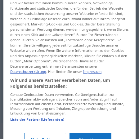
und wir besser mit Ihnen kommunizieren können. Notwendige,
funktionale und statistische Cookies, die für den Betrieb der Webseite
Übersicht aller Übersetzungen
und der statistischen Auswertung unserer Webseite erforderlich sind,
(Für mehr Details die Übersetzung anklicken/antippen)
werden auf Grundlage unserer Vorauswahl immer auf Ihrem Endgerät
gespeichert. Marketing-Cookies und Cookies, die der Bereitstellung
personalisierter Werbung dienen, werden nur gespeichert, wenn Sie uns
klump, ≈ kroppkaka, knödel, klimp
durch einen Klick auf den „Akzeptieren“-Button Ihr Einverständnis
geben. Klicken Sie ansonsten auf „Fortfahren ohne Akzeptieren“. Sie
können Ihre Einwilligung jederzeit für zukünftige Besuche unserer
Webseite widerrufen. Wenn Sie weitere Informationen zu den Cookies
und den Anpassungsmöglichkeiten möchten, klicken Sie einfach auf den
Button „Mehr Optionen“. Weitergehende Hinweise zu der
klump
Kloß
Datenverarbeitung entnehmen Sie ansonsten unserer
Datenschutzerklärung
. Hier finden Sie unser
Impressum
.
≈
kroppkaka
Kloß
GASTR
Wir und unsere Partner verarbeiten Daten, um
Folgendes bereitzustellen:
knödel
Kloß
Genaue Geolocation-Daten verwenden. Geräteeigenschaften zur
Identifikation aktiv abfragen. Speichern von und/oder Zugriff auf
Informationen auf einem Gerät. Personalisierte Werbung und Inhalte,
klimp
Kloß
Messung von Werbung und Inhalten, Zielgruppenforschung und
Entwicklung von Dienstleistungen.
Liste der Partner (Lieferanten)
Synonyme für "Kloß"