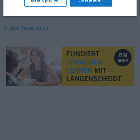
Mehr Optionen
Akzeptieren
Knödel
© OpenThesaurus.de