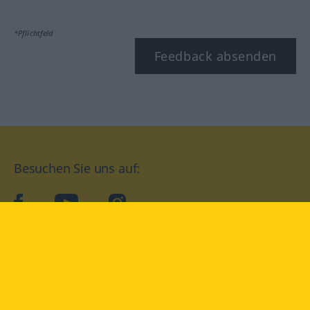
*Pflichtfeld
Feedback absenden
Besuchen Sie uns auf:
facebook
YouTube
Instagram
Langenscheidt