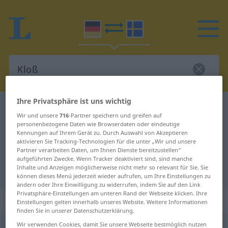
Ihre Privatsphäre ist uns wichtig
Deutsch-Schwedisch Wörterbuch
Kloß
Wir und unsere
716
-Partner speichern und greifen auf
Deutsch-Schwedisch Übersetzung
personenbezogene Daten wie Browserdaten oder eindeutige
Kennungen auf Ihrem Gerät zu. Durch Auswahl von Akzeptieren
für "Kloß"
aktivieren Sie Tracking-Technologien für die unter „Wir und unsere
Partner verarbeiten Daten, um Ihnen Dienste bereitzustellen“
aufgeführten Zwecke. Wenn Tracker deaktiviert sind, sind manche
Inhalte und Anzeigen möglicherweise nicht mehr so relevant für Sie. Sie
"Kloß" Schwedisch Übersetzung
können dieses Menü jederzeit wieder aufrufen, um Ihre Einstellungen zu
ändern oder Ihre Einwilligung zu widerrufen, indem Sie auf den Link
Privatsphäre-Einstellungen am unteren Rand der Webseite klicken. Ihre
„Kloß“
: Maskulinum, männlich
Einstellungen gelten innerhalb unseres Website. Weitere Informationen
finden Sie in unserer Datenschutzerklärung.
Wir verwenden Cookies, damit Sie unsere Webseite bestmöglich nutzen
Kloß
m