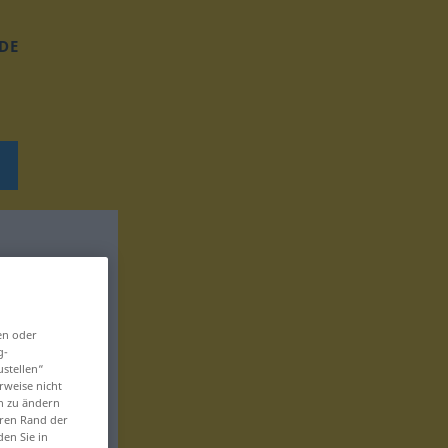
DE
en oder
g-
ustellen“
rweise nicht
en zu ändern
eren Rand der
den Sie in