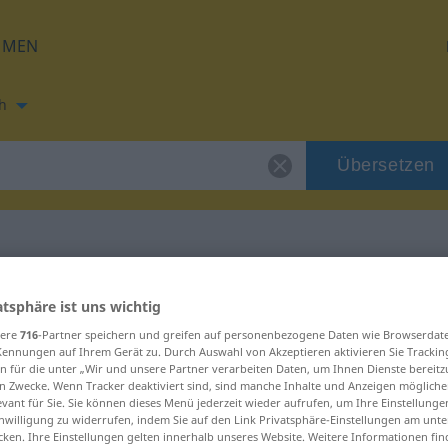
HMEN
h
Übersetzen
ng für "klimp"
atsphäre ist uns wichtig
sere
716
-Partner speichern und greifen auf personenbezogene Daten wie Browserdat
Kennungen auf Ihrem Gerät zu. Durch Auswahl von Akzeptieren aktivieren Sie Trackin
n für die unter „Wir und unsere Partner verarbeiten Daten, um Ihnen Dienste bereitz
n Zwecke. Wenn Tracker deaktiviert sind, sind manche Inhalte und Anzeigen mögliche
evant für Sie. Sie können dieses Menü jederzeit wieder aufrufen, um Ihre Einstellung
wort
inwilligung zu widerrufen, indem Sie auf den Link Privatsphäre-Einstellungen am unt
cken. Ihre Einstellungen gelten innerhalb unseres Website. Weitere Informationen fin