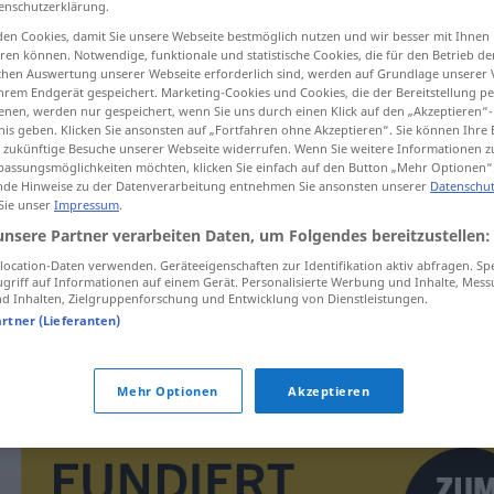
enschutzerklärung.
en Cookies, damit Sie unsere Webseite bestmöglich nutzen und wir besser mit Ihnen
en können. Notwendige, funktionale und statistische Cookies, die für den Betrieb d
ischen Auswertung unserer Webseite erforderlich sind, werden auf Grundlage unserer
hrem Endgerät gespeichert. Marketing-Cookies und Cookies, die der Bereitstellung per
tippen)
nen, werden nur gespeichert, wenn Sie uns durch einen Klick auf den „Akzeptieren“-
nis geben. Klicken Sie ansonsten auf „Fortfahren ohne Akzeptieren“. Sie können Ihre 
ür zukünftige Besuche unserer Webseite widerrufen. Wenn Sie weitere Informationen 
assungsmöglichkeiten möchten, klicken Sie einfach auf den Button „Mehr Optionen“
de Hinweise zu der Datenverarbeitung entnehmen Sie ansonsten unserer
Datenschut
 Sie unser
Impressum
.
unsere Partner verarbeiten Daten, um Folgendes bereitzustellen:
klimp
ocation-Daten verwenden. Geräteeigenschaften zur Identifikation aktiv abfragen. Sp
griff auf Informationen auf einem Gerät. Personalisierte Werbung und Inhalte, Mes
 Inhalten, Zielgruppenforschung und Entwicklung von Dienstleistungen.
klimp
artner (Lieferanten)
Mehr Optionen
Akzeptieren