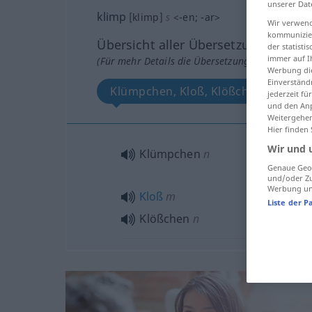
unserer Dat
klimp
[klimp]
s
<
-en
;
-ar
>
Wir verwend
kommunizier
Übersicht aller Übersetzungen
der statist
immer auf I
(Für mehr Details die Übersetzung anklicken/an
Werbung die
Einverständ
Klümpchen, Kloß, Klößchen
jederzeit f
und den Anp
Weitergehen
Hier finden
Wir und 
Klümpchen
n
Genaue Geol
und/oder Zu
Werbung und
Kloß
m
Liste der P
Klößchen
n