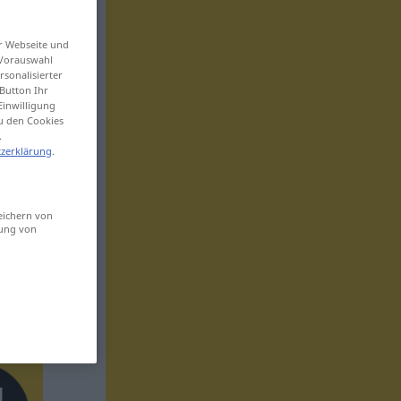
er Webseite und
 Vorauswahl
sonalisierter
Button Ihr
Einwilligung
zu den Cookies
.
zerklärung
.
eichern von
sung von