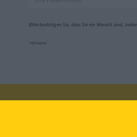
Bitte bestätigen Sie, dass Sie ein Mensch sind, inde
*Pflichtfeld
Besuchen Sie uns auf:
faceb