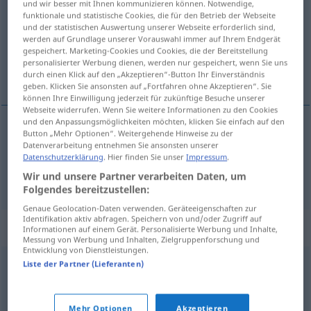
und wir besser mit Ihnen kommunizieren können. Notwendige,
funktionale und statistische Cookies, die für den Betrieb der Webseite
Übersicht aller Übersetzungen
und der statistischen Auswertung unserer Webseite erforderlich sind,
werden auf Grundlage unserer Vorauswahl immer auf Ihrem Endgerät
(Für mehr Details die Übersetzung anklicken/antippen)
gespeichert. Marketing-Cookies und Cookies, die der Bereitstellung
personalisierter Werbung dienen, werden nur gespeichert, wenn Sie uns
Klumpen, Klotz
durch einen Klick auf den „Akzeptieren“-Button Ihr Einverständnis
geben. Klicken Sie ansonsten auf „Fortfahren ohne Akzeptieren“. Sie
können Ihre Einwilligung jederzeit für zukünftige Besuche unserer
Webseite widerrufen. Wenn Sie weitere Informationen zu den Cookies
und den Anpassungsmöglichkeiten möchten, klicken Sie einfach auf den
Button „Mehr Optionen“. Weitergehende Hinweise zu der
Klumpen
m
klump
Datenverarbeitung entnehmen Sie ansonsten unserer
Datenschutzerklärung
. Hier finden Sie unser
Impressum
.
Klotz
m
Person
klump
Wir und unsere Partner verarbeiten Daten, um
Folgendes bereitzustellen:
Genaue Geolocation-Daten verwenden. Geräteeigenschaften zur
Identifikation aktiv abfragen. Speichern von und/oder Zugriff auf
Synonyme für "klump"
Informationen auf einem Gerät. Personalisierte Werbung und Inhalte,
Messung von Werbung und Inhalten, Zielgruppenforschung und
Entwicklung von Dienstleistungen.
Liste der Partner (Lieferanten)
knöl
© LibreOffice
Mehr Optionen
Akzeptieren