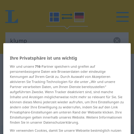
Ihre Privatsphäre ist uns wichtig
Schwedisch-Deutsch Wörterbuch
klump
Wir und unsere
716
-Partner speichern und greifen auf
Schwedisch-Deutsch Übersetzung
personenbezogene Daten wie Browserdaten oder eindeutige
Kennungen auf Ihrem Gerät zu. Durch Auswahl von Akzeptieren
für "klump"
aktivieren Sie Tracking-Technologien für die unter „Wir und unsere
Partner verarbeiten Daten, um Ihnen Dienste bereitzustellen“
aufgeführten Zwecke. Wenn Tracker deaktiviert sind, sind manche
Inhalte und Anzeigen möglicherweise nicht mehr so relevant für Sie. Sie
"klump" Deutsch Übersetzung
können dieses Menü jederzeit wieder aufrufen, um Ihre Einstellungen zu
ändern oder Ihre Einwilligung zu widerrufen, indem Sie auf den Link
Privatsphäre-Einstellungen am unteren Rand der Webseite klicken. Ihre
„klump“
: Substantiv, Hauptwort
Einstellungen gelten innerhalb unseres Website. Weitere Informationen
finden Sie in unserer Datenschutzerklärung.
Wir verwenden Cookies, damit Sie unsere Webseite bestmöglich nutzen
klump
[klɵmp]
s
<
-en
;
-ar
>