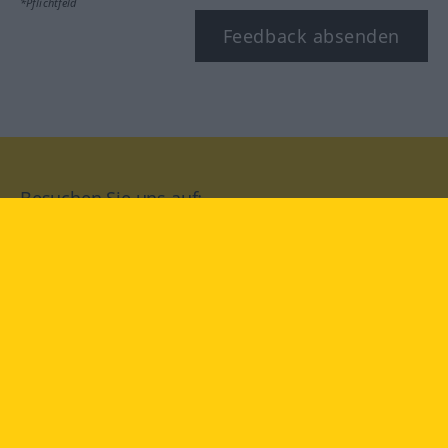
*Pflichtfeld
Feedback absenden
Besuchen Sie uns auf:
facebook
YouTube
Instagram
Langenscheidt
NUTZUNGSBEDINGUNGEN