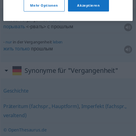
Beispielsätze für "Vergangenheit"
Mehr Optionen
Akzeptieren
mit der Vergangenheit
brechen
порывать
<-рвать> с прошлым
nur
in der Vergangenheit
leben
жить
только
прошлым
Synonyme für "Vergangenheit"
Geschichte
Präteritum (fachspr., Hauptform)
,
Imperfekt (fachspr.,
veraltend)
© OpenThesaurus.de