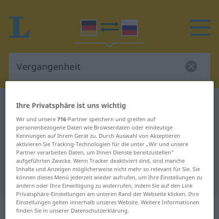
Deutsch-Russisch Wörterbuch
Vergangenheit
Ihre Privatsphäre ist uns wichtig
Deutsch-Russisch Übersetzung für
Wir und unsere
716
-Partner speichern und greifen auf
personenbezogene Daten wie Browserdaten oder eindeutige
"Vergangenheit"
Kennungen auf Ihrem Gerät zu. Durch Auswahl von Akzeptieren
aktivieren Sie Tracking-Technologien für die unter „Wir und unsere
Partner verarbeiten Daten, um Ihnen Dienste bereitzustellen“
aufgeführten Zwecke. Wenn Tracker deaktiviert sind, sind manche
"Vergangenheit" Russisch
Inhalte und Anzeigen möglicherweise nicht mehr so relevant für Sie. Sie
Übersetzung
können dieses Menü jederzeit wieder aufrufen, um Ihre Einstellungen zu
ändern oder Ihre Einwilligung zu widerrufen, indem Sie auf den Link
Privatsphäre-Einstellungen am unteren Rand der Webseite klicken. Ihre
Einstellungen gelten innerhalb unseres Website. Weitere Informationen
„Vergangenheit“
: feminin
finden Sie in unserer Datenschutzerklärung.