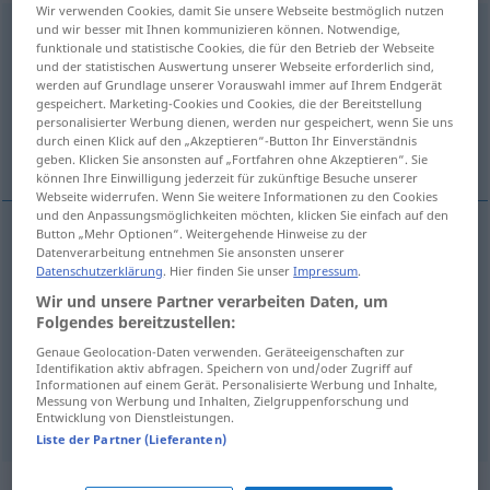
Wir verwenden Cookies, damit Sie unsere Webseite bestmöglich nutzen
und wir besser mit Ihnen kommunizieren können. Notwendige,
Vergangenheit
f
funktionale und statistische Cookies, die für den Betrieb der Webseite
und der statistischen Auswertung unserer Webseite erforderlich sind,
Übersicht aller Übersetzungen
werden auf Grundlage unserer Vorauswahl immer auf Ihrem Endgerät
(Für mehr Details die Übersetzung anklicken/antippen)
gespeichert. Marketing-Cookies und Cookies, die der Bereitstellung
personalisierter Werbung dienen, werden nur gespeichert, wenn Sie uns
durch einen Klick auf den „Akzeptieren“-Button Ihr Einverständnis
прошлое
прошедшее время
geben. Klicken Sie ansonsten auf „Fortfahren ohne Akzeptieren“. Sie
können Ihre Einwilligung jederzeit für zukünftige Besuche unserer
Webseite widerrufen. Wenn Sie weitere Informationen zu den Cookies
und den Anpassungsmöglichkeiten möchten, klicken Sie einfach auf den
Button „Mehr Optionen“. Weitergehende Hinweise zu der
Datenverarbeitung entnehmen Sie ansonsten unserer
прошлое
subst
Vergangenheit
Datenschutzerklärung
. Hier finden Sie unser
Impressum
.
Wir und unsere Partner verarbeiten Daten, um
Folgendes bereitzustellen:
Genaue Geolocation-Daten verwenden. Geräteeigenschaften zur
Identifikation aktiv abfragen. Speichern von und/oder Zugriff auf
прошедшее
время
n
,
-ени
gen
dat
präpos
,
-енем
Informationen auf einem Gerät. Personalisierte Werbung und Inhalte,
Messung von Werbung und Inhalten, Zielgruppenforschung und
inst
Vergangenheit
Entwicklung von Dienstleistungen.
Liste der Partner (Lieferanten)