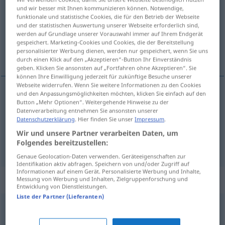
und wir besser mit Ihnen kommunizieren können. Notwendige,
funktionale und statistische Cookies, die für den Betrieb der Webseite
Übersicht aller Übersetzungen
und der statistischen Auswertung unserer Webseite erforderlich sind,
(Für mehr Details die Übersetzung anklicken/antippen)
werden auf Grundlage unserer Vorauswahl immer auf Ihrem Endgerät
gespeichert. Marketing-Cookies und Cookies, die der Bereitstellung
personalisierter Werbung dienen, werden nur gespeichert, wenn Sie uns
неизвестный, неопределe.нный
durch einen Klick auf den „Akzeptieren“-Button Ihr Einverständnis
geben. Klicken Sie ansonsten auf „Fortfahren ohne Akzeptieren“. Sie
können Ihre Einwilligung jederzeit für zukünftige Besuche unserer
Webseite widerrufen. Wenn Sie weitere Informationen zu den Cookies
und den Anpassungsmöglichkeiten möchten, klicken Sie einfach auf den
Button „Mehr Optionen“. Weitergehende Hinweise zu der
неизвестный
[sein]
, -ен
ungewiss
Datenverarbeitung entnehmen Sie ansonsten unserer
Datenschutzerklärung
. Hier finden Sie unser
Impressum
.
неопределённый
, -ен, -на
ungewiss
unbestimmt
Wir und unsere Partner verarbeiten Daten, um
Folgendes bereitzustellen:
Genaue Geolocation-Daten verwenden. Geräteeigenschaften zur
Identifikation aktiv abfragen. Speichern von und/oder Zugriff auf
Informationen auf einem Gerät. Personalisierte Werbung und Inhalte,
Synonyme für "ungewiss"
Messung von Werbung und Inhalten, Zielgruppenforschung und
Entwicklung von Dienstleistungen.
Liste der Partner (Lieferanten)
unsicher (sein)