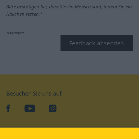
Bitte bestätigen Sie, dass Sie ein Mensch sind, indem Sie ein
Häkchen setzen.*
*Pflichtfeld
Feedback absenden
Besuchen Sie uns auf:
facebook
YouTube
Instagram