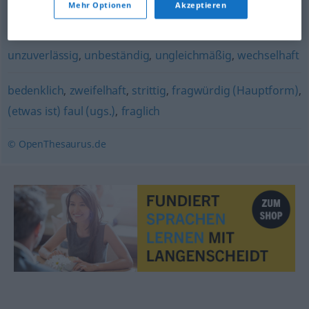
Mehr Optionen
Akzeptieren
unsicher
,
fraglich
unzuverlässig
,
unbeständig
,
ungleichmäßig
,
wechselhaft
bedenklich
,
zweifelhaft
,
strittig
,
fragwürdig (Hauptform)
,
(etwas ist) faul (ugs.)
,
fraglich
© OpenThesaurus.de