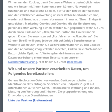
Wir verwenden Cookies, damit Sie unsere Webseite bestmöglich nutzen
und wir besser mit Ihnen kommunizieren können. Notwendige,
Übersicht aller Übersetzungen
funktionale und statistische Cookies, die für den Betrieb der Webseite
und der statistischen Auswertung unserer Webseite erforderlich sind,
(Für mehr Details die Übersetzung anklicken/antippen)
werden auf Grundlage unserer Vorauswahl immer auf Ihrem Endgerät
gespeichert. Marketing-Cookies und Cookies, die der Bereitstellung
сомнительный
personalisierter Werbung dienen, werden nur gespeichert, wenn Sie uns
durch einen Klick auf den „Akzeptieren“-Button Ihr Einverständnis
geben. Klicken Sie ansonsten auf „Fortfahren ohne Akzeptieren“. Sie
können Ihre Einwilligung jederzeit für zukünftige Besuche unserer
Webseite widerrufen. Wenn Sie weitere Informationen zu den Cookies
und den Anpassungsmöglichkeiten möchten, klicken Sie einfach auf den
сомнительный
, -ен, -ьна
fragwürdig
Button „Mehr Optionen“. Weitergehende Hinweise zu der
Datenverarbeitung entnehmen Sie ansonsten unserer
Datenschutzerklärung
. Hier finden Sie unser
Impressum
.
Wir und unsere Partner verarbeiten Daten, um
Synonyme für "fragwürdig"
Folgendes bereitzustellen:
Genaue Geolocation-Daten verwenden. Geräteeigenschaften zur
Identifikation aktiv abfragen. Speichern von und/oder Zugriff auf
unangenehm
,
unschön
,
zweifelhaft
,
anrüchig
Informationen auf einem Gerät. Personalisierte Werbung und Inhalte,
Messung von Werbung und Inhalten, Zielgruppenforschung und
Entwicklung von Dienstleistungen.
abwegig
,
unsachlich
,
unbegründet
,
haltlos
Liste der Partner (Lieferanten)