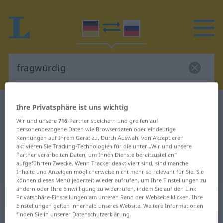
Deutsch-Russisch Wörterbuch
fragwürdig
Ihre Privatsphäre ist uns wichtig
Deutsch-Russisch Übersetzung für
Wir und unsere
716
-Partner speichern und greifen auf
personenbezogene Daten wie Browserdaten oder eindeutige
"fragwürdig"
Kennungen auf Ihrem Gerät zu. Durch Auswahl von Akzeptieren
aktivieren Sie Tracking-Technologien für die unter „Wir und unsere
Partner verarbeiten Daten, um Ihnen Dienste bereitzustellen“
aufgeführten Zwecke. Wenn Tracker deaktiviert sind, sind manche
"fragwürdig" Russisch Übersetzung
Inhalte und Anzeigen möglicherweise nicht mehr so relevant für Sie. Sie
können dieses Menü jederzeit wieder aufrufen, um Ihre Einstellungen zu
ändern oder Ihre Einwilligung zu widerrufen, indem Sie auf den Link
„fragwürdig“
Privatsphäre-Einstellungen am unteren Rand der Webseite klicken. Ihre
Einstellungen gelten innerhalb unseres Website. Weitere Informationen
finden Sie in unserer Datenschutzerklärung.
fragwürdig