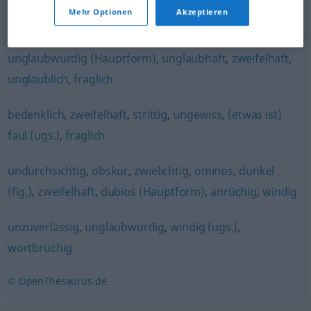
unmoralisch
,
verwerflich
,
unsittlich
,
skrupellos (geh.)
,
Mehr Optionen
Akzeptieren
amoralisch (geh.)
,
anrüchig
,
sittenlos
,
sündhaft (religiös)
unglaubwürdig (Hauptform)
,
unglaubhaft
,
zweifelhaft
,
unglaublich
,
fraglich
bedenklich
,
zweifelhaft
,
strittig
,
ungewiss
,
(etwas ist)
faul (ugs.)
,
fraglich
undurchsichtig
,
obskur
,
zwielichtig
,
ominös
,
dunkel
(fig.)
,
zweifelhaft
,
dubios (Hauptform)
,
anrüchig
,
windig
unzuverlässig
,
unglaubwürdig
,
windig (ugs.)
,
wortbrüchig
© OpenThesaurus.de