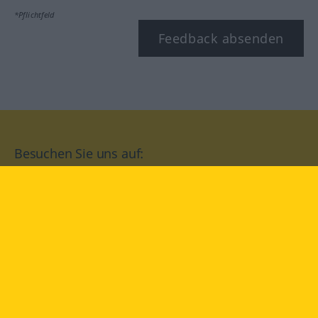
*Pflichtfeld
Feedback absenden
Besuchen Sie uns auf:
facebook
YouTube
Instagram
Langenscheidt
NUTZUNGSBEDINGUNGEN