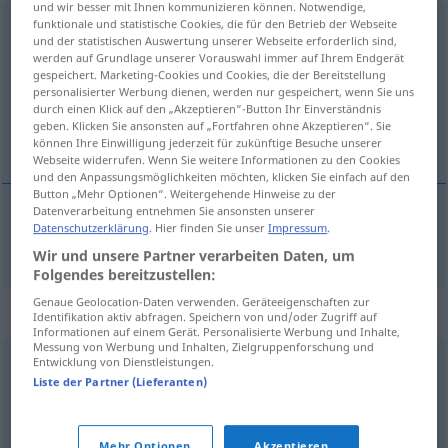
und wir besser mit Ihnen kommunizieren können. Notwendige,
funktionale und statistische Cookies, die für den Betrieb der Webseite
ungleichmäßig
und der statistischen Auswertung unserer Webseite erforderlich sind,
werden auf Grundlage unserer Vorauswahl immer auf Ihrem Endgerät
Übersicht aller Übersetzungen
gespeichert. Marketing-Cookies und Cookies, die der Bereitstellung
(Für mehr Details die Übersetzung anklicken/antippen)
personalisierter Werbung dienen, werden nur gespeichert, wenn Sie uns
durch einen Klick auf den „Akzeptieren“-Button Ihr Einverständnis
geben. Klicken Sie ansonsten auf „Fortfahren ohne Akzeptieren“. Sie
неравномерный
können Ihre Einwilligung jederzeit für zukünftige Besuche unserer
Webseite widerrufen. Wenn Sie weitere Informationen zu den Cookies
und den Anpassungsmöglichkeiten möchten, klicken Sie einfach auf den
Button „Mehr Optionen“. Weitergehende Hinweise zu der
Datenverarbeitung entnehmen Sie ansonsten unserer
Datenschutzerklärung
. Hier finden Sie unser
Impressum
.
неравномерный
, -ен
ungleichmäßig
Wir und unsere Partner verarbeiten Daten, um
Folgendes bereitzustellen:
Genaue Geolocation-Daten verwenden. Geräteeigenschaften zur
Synonyme für "ungleichmäßig"
Identifikation aktiv abfragen. Speichern von und/oder Zugriff auf
Informationen auf einem Gerät. Personalisierte Werbung und Inhalte,
Messung von Werbung und Inhalten, Zielgruppenforschung und
Entwicklung von Dienstleistungen.
unzuverlässig
,
unbeständig
,
ungewiss
,
wechselhaft
Liste der Partner (Lieferanten)
asymmetrisch
,
unsymmetrisch
,
ungleichförmig
Mehr Optionen
Akzeptieren