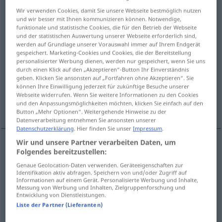
Wir verwenden Cookies, damit Sie unsere Webseite bestmöglich nutzen
Übersicht aller Übersetzungen
und wir besser mit Ihnen kommunizieren können. Notwendige,
funktionale und statistische Cookies, die für den Betrieb der Webseite
(Für mehr Details die Übersetzung anklicken/antippen)
und der statistischen Auswertung unserer Webseite erforderlich sind,
werden auf Grundlage unserer Vorauswahl immer auf Ihrem Endgerät
укол, стежок
укус
удар
gespeichert. Marketing-Cookies und Cookies, die der Bereitstellung
personalisierter Werbung dienen, werden nur gespeichert, wenn Sie uns
durch einen Klick auf den „Akzeptieren“-Button Ihr Einverständnis
колющая боль колотьe. колотье
гравюра
geben. Klicken Sie ansonsten auf „Fortfahren ohne Akzeptieren“. Sie
können Ihre Einwilligung jederzeit für zukünftige Besuche unserer
Webseite widerrufen. Wenn Sie weitere Informationen zu den Cookies
und den Anpassungsmöglichkeiten möchten, klicken Sie einfach auf den
взятка
Button „Mehr Optionen“. Weitergehende Hinweise zu der
Datenverarbeitung entnehmen Sie ansonsten unserer
Datenschutzerklärung
. Hier finden Sie unser
Impressum
.
Wir und unsere Partner verarbeiten Daten, um
Folgendes bereitzustellen:
укол
Stich
Nadelstich
Genaue Geolocation-Daten verwenden. Geräteeigenschaften zur
Identifikation aktiv abfragen. Speichern von und/oder Zugriff auf
стежок
,
-ка
gen
Stich
beim Nähen
Informationen auf einem Gerät. Personalisierte Werbung und Inhalte,
Messung von Werbung und Inhalten, Zielgruppenforschung und
Entwicklung von Dienstleistungen.
Liste der Partner (Lieferanten)
укус
Stich
Insektenstich