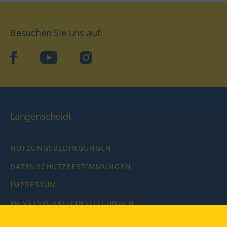
Besuchen Sie uns auf:
facebook
YouTube
Instagram
Langenscheidt
NUTZUNGSBEDINGUNGEN
DATENSCHUTZBESTIMMUNGEN
IMPRESSUM
PRIVATSPHÄRE-EINSTELLUNGEN
LATEINWÖRTERBUCH MIT CODE