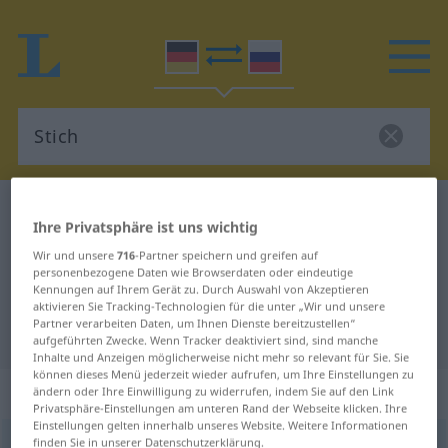
Deutsch-Russisch Wörterbuch
Stich
Ihre Privatsphäre ist uns wichtig
Deutsch-Russisch Übersetzung für
Wir und unsere
716
-Partner speichern und greifen auf
"Stich"
personenbezogene Daten wie Browserdaten oder eindeutige
Kennungen auf Ihrem Gerät zu. Durch Auswahl von Akzeptieren
aktivieren Sie Tracking-Technologien für die unter „Wir und unsere
Partner verarbeiten Daten, um Ihnen Dienste bereitzustellen“
"Stich" Russisch Übersetzung
aufgeführten Zwecke. Wenn Tracker deaktiviert sind, sind manche
Inhalte und Anzeigen möglicherweise nicht mehr so relevant für Sie. Sie
können dieses Menü jederzeit wieder aufrufen, um Ihre Einstellungen zu
„Stich“
: maskulin
ändern oder Ihre Einwilligung zu widerrufen, indem Sie auf den Link
Privatsphäre-Einstellungen am unteren Rand der Webseite klicken. Ihre
Einstellungen gelten innerhalb unseres Website. Weitere Informationen
finden Sie in unserer Datenschutzerklärung.
Stich
m