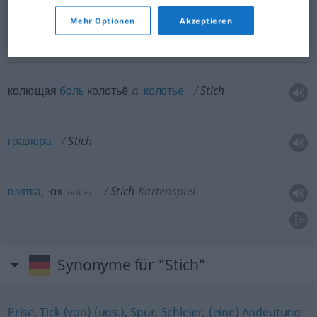
Mehr Optionen
Akzeptieren
удар
Stich
Bajonettstich
колющая
боль
колотьё
a.
колотье
Stich
гравюра
Stich
взятка
,
-ок
Stich
Kartenspiel
GEN
PL
Synonyme für "Stich"
Prise
,
Tick (von) (ugs.)
,
Spur
,
Schleier
,
(eine) Andeutung