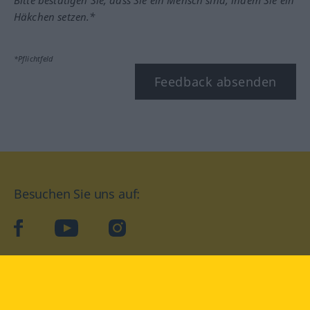
Bitte bestätigen Sie, dass Sie ein Mensch sind, indem Sie ein
Häkchen setzen.*
*Pflichtfeld
Feedback absenden
Besuchen Sie uns auf:
facebook
YouTube
Instagram
Langenscheidt