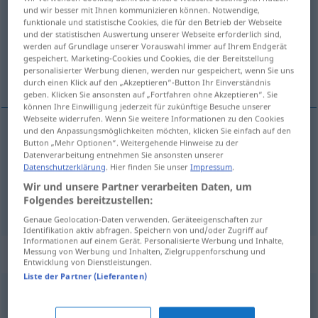
und wir besser mit Ihnen kommunizieren können. Notwendige,
funktionale und statistische Cookies, die für den Betrieb der Webseite
Übersicht aller Übersetzungen
und der statistischen Auswertung unserer Webseite erforderlich sind,
(Für mehr Details die Übersetzung anklicken/antippen)
werden auf Grundlage unserer Vorauswahl immer auf Ihrem Endgerät
gespeichert. Marketing-Cookies und Cookies, die der Bereitstellung
personalisierter Werbung dienen, werden nur gespeichert, wenn Sie uns
вуаль, фата
durch einen Klick auf den „Akzeptieren“-Button Ihr Einverständnis
geben. Klicken Sie ansonsten auf „Fortfahren ohne Akzeptieren“. Sie
können Ihre Einwilligung jederzeit für zukünftige Besuche unserer
Webseite widerrufen. Wenn Sie weitere Informationen zu den Cookies
und den Anpassungsmöglichkeiten möchten, klicken Sie einfach auf den
Button „Mehr Optionen“. Weitergehende Hinweise zu der
вуаль
Schleier
Datenverarbeitung entnehmen Sie ansonsten unserer
Datenschutzerklärung
. Hier finden Sie unser
Impressum
.
фата
Schleier
Brautschleier
Wir und unsere Partner verarbeiten Daten, um
Folgendes bereitzustellen:
Genaue Geolocation-Daten verwenden. Geräteeigenschaften zur
Identifikation aktiv abfragen. Speichern von und/oder Zugriff auf
Informationen auf einem Gerät. Personalisierte Werbung und Inhalte,
Synonyme für "Schleier"
Messung von Werbung und Inhalten, Zielgruppenforschung und
Entwicklung von Dienstleistungen.
Liste der Partner (Lieferanten)
Prise
,
Tick (von) (ugs.)
,
Spur
,
(ein) Stich (in)
,
(eine)