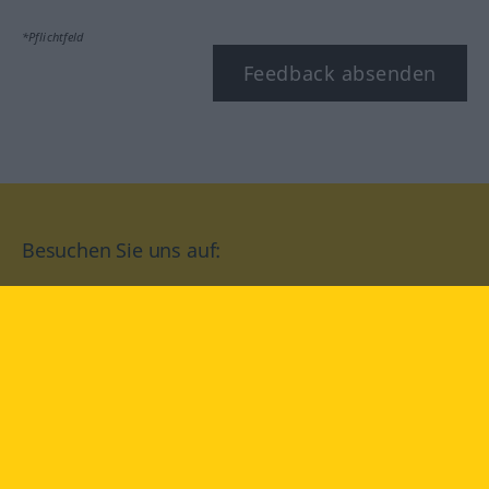
*Pflichtfeld
Feedback absenden
Besuchen Sie uns auf:
facebook
YouTube
Instagram
Langenscheidt