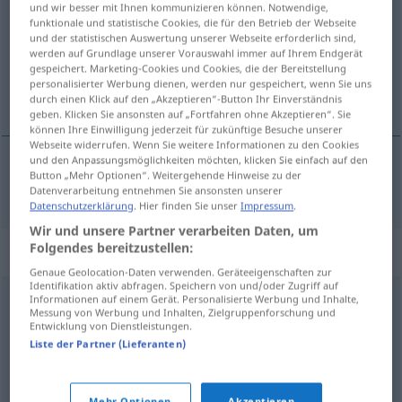
und wir besser mit Ihnen kommunizieren können. Notwendige,
funktionale und statistische Cookies, die für den Betrieb der Webseite
Übersicht aller Übersetzungen
und der statistischen Auswertung unserer Webseite erforderlich sind,
werden auf Grundlage unserer Vorauswahl immer auf Ihrem Endgerät
(Für mehr Details die Übersetzung anklicken/antippen)
gespeichert. Marketing-Cookies und Cookies, die der Bereitstellung
personalisierter Werbung dienen, werden nur gespeichert, wenn Sie uns
оттенок
durch einen Klick auf den „Akzeptieren“-Button Ihr Einverständnis
geben. Klicken Sie ansonsten auf „Fortfahren ohne Akzeptieren“. Sie
können Ihre Einwilligung jederzeit für zukünftige Besuche unserer
Webseite widerrufen. Wenn Sie weitere Informationen zu den Cookies
und den Anpassungsmöglichkeiten möchten, klicken Sie einfach auf den
Button „Mehr Optionen“. Weitergehende Hinweise zu der
оттенок
,
-ка
,
нюанс
gen
Nuance
Datenverarbeitung entnehmen Sie ansonsten unserer
Datenschutzerklärung
. Hier finden Sie unser
Impressum
.
Wir und unsere Partner verarbeiten Daten, um
Folgendes bereitzustellen:
Synonyme für "Nuance"
Genaue Geolocation-Daten verwenden. Geräteeigenschaften zur
Identifikation aktiv abfragen. Speichern von und/oder Zugriff auf
Informationen auf einem Gerät. Personalisierte Werbung und Inhalte,
Ton
,
Kolorit
,
Farbton
,
Schattierung
,
Farbe
,
Tönung
,
Messung von Werbung und Inhalten, Zielgruppenforschung und
Entwicklung von Dienstleistungen.
Schimmer
Liste der Partner (Lieferanten)
Abstufung
,
Stich (in)
,
Zwischenstufe
,
Tönung
,
Mehr Optionen
Akzeptieren