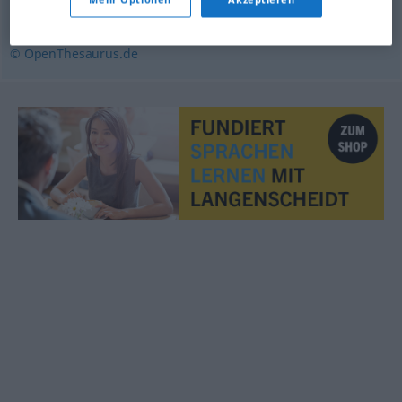
Schattierung
© OpenThesaurus.de