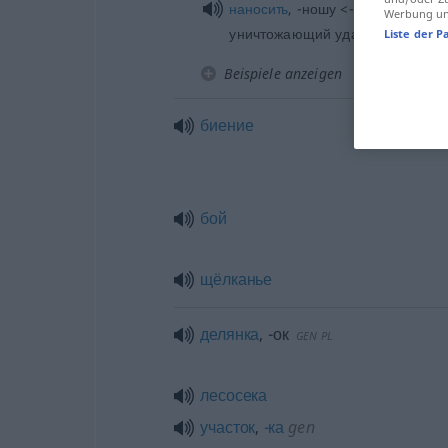
наносить
, -ношу <-нести> кому-н
Werbung und
уничтожающий удар
Liste der P
Beispiele anzeigen
биение
бой
щёлканье
делянка
,
-ок
GEN
PL
лесосека
участок
,
-ка
gen