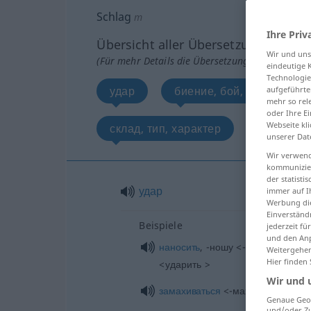
Schlag
m
Ihre Priv
Übersicht aller Übersetzungen
Wir und un
(Für mehr Details die Übersetzung anklicken/an
eindeutige 
Technologie
удар
биение, бой, щe.лканье
aufgeführte
mehr so rel
oder Ihre E
Webseite kli
склад, тип, характер
гребок
unserer Dat
Wir verwend
kommunizier
der statist
удар
immer auf I
Werbung die
Einverständ
Beispiele
jederzeit f
und den Anp
наносить
, -ношу <-нести> удар, 
Weitergehen
Hier finden
<ударить >
Wir und 
замахиваться
<-махнуться >
Genaue Geol
und/oder Zu