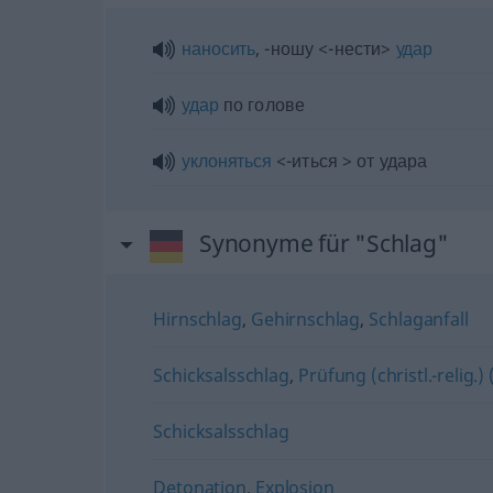
наносить
, -ношу <-нести>
удар
удар
по голове
уклоняться
<-иться > от удара
Synonyme für "Schlag"
Hirnschlag
,
Gehirnschlag
,
Schlaganfall
Schicksalsschlag
,
Prüfung (christl.-relig.) 
Schicksalsschlag
Detonation
,
Explosion