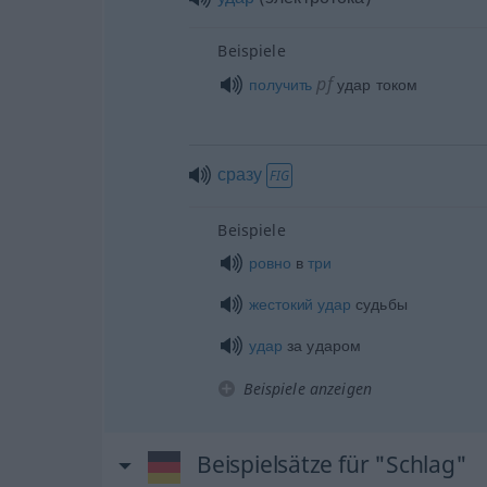
Beispiele
pf
получить
удар током
сразу
FIG
Beispiele
ровно
в
три
жестокий
удар
судьбы
удар
за ударом
Beispiele anzeigen
Beispielsätze für "Schlag"