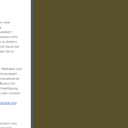
en oder
g-
ustellen“
rweise nicht
en zu ändern
eren Rand der
den Sie in
er Webseite und
 Vorauswahl
sonalisierter
Button Ihr
Einwilligung
zu den Cookies
.
zerklärung
.
eichern von
sung von