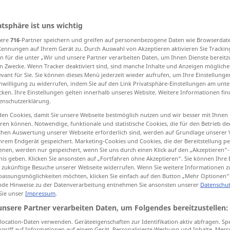
atsphäre ist uns wichtig
sere
716
-Partner speichern und greifen auf personenbezogene Daten wie Browserdat
tippen)
Kennungen auf Ihrem Gerät zu. Durch Auswahl von Akzeptieren aktivieren Sie Trackin
n für die unter „Wir und unsere Partner verarbeiten Daten, um Ihnen Dienste bereitz
делянка, лесосека, участок
участок
n Zwecke. Wenn Tracker deaktiviert sind, sind manche Inhalte und Anzeigen mögliche
evant für Sie. Sie können dieses Menü jederzeit wieder aufrufen, um Ihre Einstellung
inwilligung zu widerrufen, indem Sie auf den Link Privatsphäre-Einstellungen am unt
cken. Ihre Einstellungen gelten innerhalb unseres Website. Weitere Informationen fin
сразу
удар
enschutzerklärung.
en Cookies, damit Sie unsere Webseite bestmöglich nutzen und wir besser mit Ihnen
en können. Notwendige, funktionale und statistische Cookies, die für den Betrieb d
ischen Auswertung unserer Webseite erforderlich sind, werden auf Grundlage unserer
Schlag
Hieb
hrem Endgerät gespeichert. Marketing-Cookies und Cookies, die der Bereitstellung per
nen, werden nur gespeichert, wenn Sie uns durch einen Klick auf den „Akzeptieren“-
nis geben. Klicken Sie ansonsten auf „Fortfahren ohne Akzeptieren“. Sie können Ihre 
ür zukünftige Besuche unserer Webseite widerrufen. Wenn Sie weitere Informationen 
assungsmöglichkeiten möchten, klicken Sie einfach auf den Button „Mehr Optionen“
ударять
einen Schlag
versetzen
de Hinweise zu der Datenverarbeitung entnehmen Sie ansonsten unserer
Datenschut
 Sie unser
Impressum
.
unsere Partner verarbeiten Daten, um Folgendes bereitzustellen:
zum Schlag
ausholen
ocation-Daten verwenden. Geräteeigenschaften zur Identifikation aktiv abfragen. Sp
griff auf Informationen auf einem Gerät. Personalisierte Werbung und Inhalte, Mes