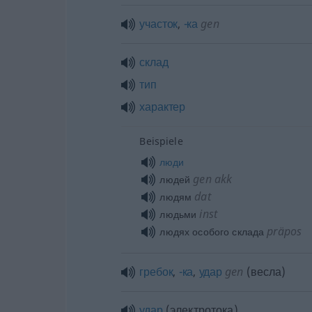
участок
,
-ка
gen
склад
тип
характер
Beispiele
люди
gen
akk
людей
dat
людям
inst
людьми
präpos
людях особого склада
гребок
,
-ка
,
удар
gen
(весла)
удар
(электротока)