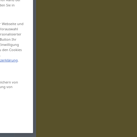
den Sie in
er Webseite und
 Vorauswahl
sonalisierter
Button Ihr
Einwilligung
zu den Cookies
.
zerklärung
.
eichern von
sung von