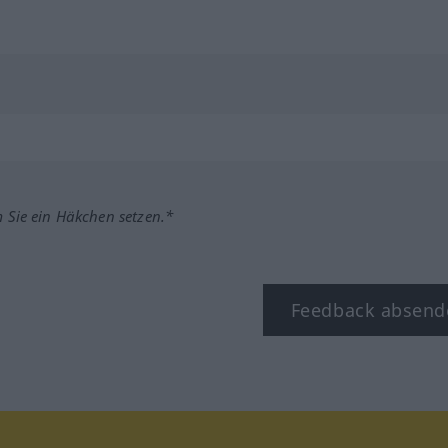
m Sie ein Häkchen setzen.*
Feedback absend