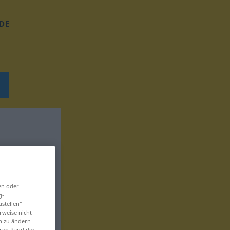
DE
en oder
g-
ustellen“
rweise nicht
en zu ändern
eren Rand der