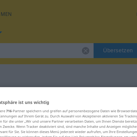
HMEN
Übersetzen
für "knifflig"
atsphäre ist uns wichtig
sere
716
-Partner speichern und greifen auf personenbezogene Daten wie Browserdat
Kennungen auf Ihrem Gerät zu. Durch Auswahl von Akzeptieren aktivieren Sie Trackin
n für die unter „Wir und unsere Partner verarbeiten Daten, um Ihnen Dienste bereitz
n Zwecke. Wenn Tracker deaktiviert sind, sind manche Inhalte und Anzeigen mögliche
evant für Sie. Sie können dieses Menü jederzeit wieder aufrufen, um Ihre Einstellung
inwilligung zu widerrufen, indem Sie auf den Link Privatsphäre-Einstellungen am unt