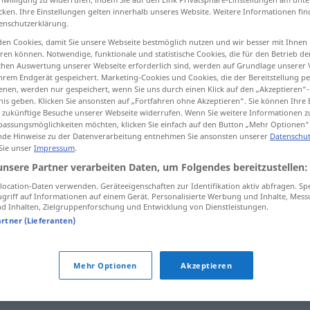
cken. Ihre Einstellungen gelten innerhalb unseres Website. Weitere Informationen fin
enschutzerklärung.
en Cookies, damit Sie unsere Webseite bestmöglich nutzen und wir besser mit Ihnen
en können. Notwendige, funktionale und statistische Cookies, die für den Betrieb d
tippen)
ischen Auswertung unserer Webseite erforderlich sind, werden auf Grundlage unserer
hrem Endgerät gespeichert. Marketing-Cookies und Cookies, die der Bereitstellung per
ный
nen, werden nur gespeichert, wenn Sie uns durch einen Klick auf den „Akzeptieren“-
nis geben. Klicken Sie ansonsten auf „Fortfahren ohne Akzeptieren“. Sie können Ihre 
ür zukünftige Besuche unserer Webseite widerrufen. Wenn Sie weitere Informationen 
assungsmöglichkeiten möchten, klicken Sie einfach auf den Button „Mehr Optionen“
de Hinweise zu der Datenverarbeitung entnehmen Sie ansonsten unserer
Datenschut
 Sie unser
Impressum
.
 -ра, -o
knifflig
unsere Partner verarbeiten Daten, um Folgendes bereitzustellen:
ocation-Daten verwenden. Geräteeigenschaften zur Identifikation aktiv abfragen. Sp
knifflig
Frage u. Ä.
griff auf Informationen auf einem Gerät. Personalisierte Werbung und Inhalte, Mes
 Inhalten, Zielgruppenforschung und Entwicklung von Dienstleistungen.
artner (Lieferanten)
Mehr Optionen
Akzeptieren