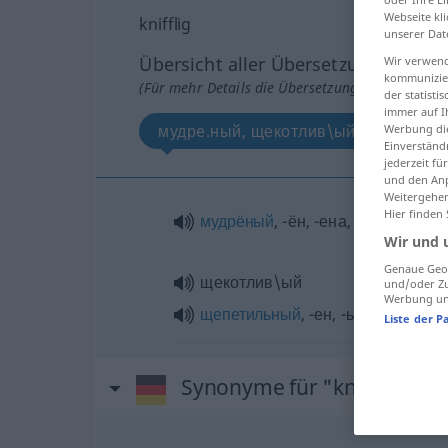
Webseite kli
knifflig
unserer Dat
Übersicht aller Übersetzungen
Wir verwend
kommunizier
(Für mehr Details die Übersetzung anklicken/an
der statist
immer auf I
мудрe.ный, щекотлив\ый, щепетиль
Werbung die
Einverständ
jederzeit f
und den Anp
Weitergehen
Hier finden
мудрёный
,
-ён, -ена,
хитрый
,
-ёр,
Wir und 
Genaue Geol
щекотлив\ый
und/oder Zu
Werbung und
щепетильный
, -ен, -ьна
Liste der P
Synonyme für "knifflig"