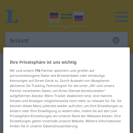
Ihre Privatsphäre ist uns wichtig
Deutsch-Russisch Wörterbuch
brisant
Wir und unsere
716
-Partner speichern und greifen auf
Deutsch-Russisch Übersetzung für
personenbezogene Daten wie Browserdaten oder eindeutige
"brisant"
Kennungen auf Ihrem Gerät zu. Durch Auswahl von Akzeptieren
aktivieren Sie Tracking-Technologien für die unter „Wir und unsere
Partner verarbeiten Daten, um Ihnen Dienste bereitzustellen“
aufgeführten Zwecke. Wenn Tracker deaktiviert sind, sind manche
"brisant" Russisch Übersetzung
Inhalte und Anzeigen möglicherweise nicht mehr so relevant für Sie. Sie
können dieses Menü jederzeit wieder aufrufen, um Ihre Einstellungen zu
ändern oder Ihre Einwilligung zu widerrufen, indem Sie auf den Link
„brisant“
Privatsphäre-Einstellungen am unteren Rand der Webseite klicken. Ihre
Einstellungen gelten innerhalb unseres Website. Weitere Informationen
finden Sie in unserer Datenschutzerklärung.
brisant