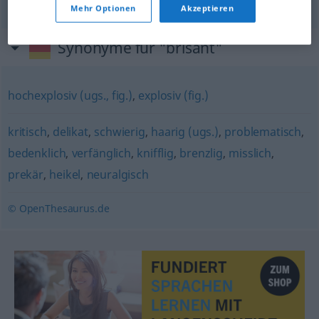
Mehr Optionen
Akzeptieren
Synonyme für "brisant"
hochexplosiv (ugs., fig.)
,
explosiv (fig.)
kritisch
,
delikat
,
schwierig
,
haarig (ugs.)
,
problematisch
,
bedenklich
,
verfänglich
,
knifflig
,
brenzlig
,
misslich
,
prekär
,
heikel
,
neuralgisch
© OpenThesaurus.de