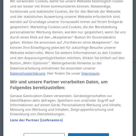
Wir verwenden Cookies, damit Sie unsere Webseite bestmöglich nutzen
und wir besser mit Ihnen kommunizieren können. Notwendige,
Übersicht aller Übersetzungen
funktionale und statistische Cookies, die für den Betrieb der Webseite
und der statistischen Auswertung unserer Webseite erforderlich sind,
(Für mehr Details die Übersetzung anklicken/antippen)
werden auf Grundlage unserer Vorauswahl immer auf Ihrem Endgerät
gespeichert. Marketing-Cookies und Cookies, die der Bereitstellung
чрезвычайно актуальный
personalisierter Werbung dienen, werden nur gespeichert, wenn Sie uns
durch einen Klick auf den „Akzeptieren“-Button Ihr Einverständnis
geben. Klicken Sie ansonsten auf „Fortfahren ohne Akzeptieren“. Sie
опасный, рискованный
können Ihre Einwilligung jederzeit für zukünftige Besuche unserer
Webseite widerrufen. Wenn Sie weitere Informationen zu den Cookies
und den Anpassungsmöglichkeiten möchten, klicken Sie einfach auf den
Button „Mehr Optionen“. Weitergehende Hinweise zu der
Datenverarbeitung entnehmen Sie ansonsten unserer
Datenschutzerklärung
. Hier finden Sie unser
Impressum
.
чрезвычайно
актуальный
brisant
Wir und unsere Partner verarbeiten Daten, um
Folgendes bereitzustellen:
Genaue Geolocation-Daten verwenden. Geräteeigenschaften zur
Identifikation aktiv abfragen. Speichern von und/oder Zugriff auf
Informationen auf einem Gerät. Personalisierte Werbung und Inhalte,
опасный
brisant
Messung von Werbung und Inhalten, Zielgruppenforschung und
Entwicklung von Dienstleistungen.
Liste der Partner (Lieferanten)
рискованный
brisant