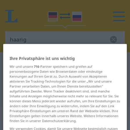
Ihre Privatsphäre ist uns wichtig
Deutsch-Russisch Wörterbuch
haarig
Wir und unsere
716
-Partner speichern und greifen auf
Deutsch-Russisch Übersetzung für
personenbezogene Daten wie Browserdaten oder eindeutige
Kennungen auf Ihrem Gerät zu. Durch Auswahl von Akzeptieren
"haarig"
aktivieren Sie Tracking-Technologien für die unter „Wir und unsere
Partner verarbeiten Daten, um Ihnen Dienste bereitzustellen“
aufgeführten Zwecke. Wenn Tracker deaktiviert sind, sind manche
"haarig" Russisch Übersetzung
Inhalte und Anzeigen möglicherweise nicht mehr so relevant für Sie. Sie
können dieses Menü jederzeit wieder aufrufen, um Ihre Einstellungen zu
ändern oder Ihre Einwilligung zu widerrufen, indem Sie auf den Link
Privatsphäre-Einstellungen am unteren Rand der Webseite klicken. Ihre
„haarig“
Einstellungen gelten innerhalb unseres Website. Weitere Informationen
finden Sie in unserer Datenschutzerklärung.
haarig
Wir verwenden Cookies, damit Sie unsere Webseite bestmöglich nutzen