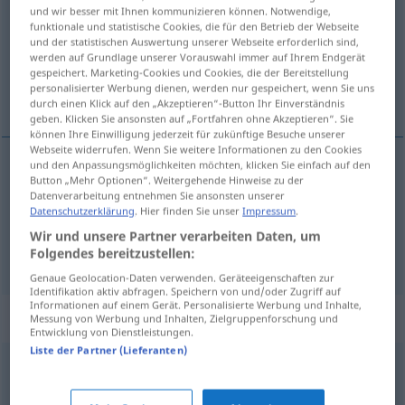
und wir besser mit Ihnen kommunizieren können. Notwendige,
funktionale und statistische Cookies, die für den Betrieb der Webseite
Übersicht aller Übersetzungen
und der statistischen Auswertung unserer Webseite erforderlich sind,
(Für mehr Details die Übersetzung anklicken/antippen)
werden auf Grundlage unserer Vorauswahl immer auf Ihrem Endgerät
gespeichert. Marketing-Cookies und Cookies, die der Bereitstellung
personalisierter Werbung dienen, werden nur gespeichert, wenn Sie uns
волосат\ый
щекотливый
durch einen Klick auf den „Akzeptieren“-Button Ihr Einverständnis
geben. Klicken Sie ansonsten auf „Fortfahren ohne Akzeptieren“. Sie
können Ihre Einwilligung jederzeit für zukünftige Besuche unserer
Webseite widerrufen. Wenn Sie weitere Informationen zu den Cookies
und den Anpassungsmöglichkeiten möchten, klicken Sie einfach auf den
Button „Mehr Optionen“. Weitergehende Hinweise zu der
волосат\ый
haarig
Datenverarbeitung entnehmen Sie ansonsten unserer
Datenschutzerklärung
. Hier finden Sie unser
Impressum
.
Wir und unsere Partner verarbeiten Daten, um
щекотливый
haarig
heikel
Folgendes bereitzustellen:
Genaue Geolocation-Daten verwenden. Geräteeigenschaften zur
Identifikation aktiv abfragen. Speichern von und/oder Zugriff auf
Informationen auf einem Gerät. Personalisierte Werbung und Inhalte,
Synonyme für "haarig"
Messung von Werbung und Inhalten, Zielgruppenforschung und
Entwicklung von Dienstleistungen.
Liste der Partner (Lieferanten)
kritisch
,
brisant
,
delikat
,
schwierig
,
problematisch
,