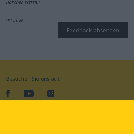
Häkchen setzen.*
*Pflichtfeld
Feedback absenden
Besuchen Sie uns auf:
facebook
YouTube
Instagram
Langenscheidt