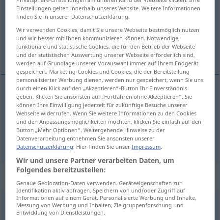
Einstellungen gelten innerhalb unseres Website. Weitere Informationen
finden Sie in unserer Datenschutzerklärung.
Übersicht aller Übersetzungen
(Für mehr Details die Übersetzung anklicken/antippen)
Wir verwenden Cookies, damit Sie unsere Webseite bestmöglich nutzen
und wir besser mit Ihnen kommunizieren können. Notwendige,
funktionale und statistische Cookies, die für den Betrieb der Webseite
прочь, вон
und der statistischen Auswertung unserer Webseite erforderlich sind,
werden auf Grundlage unserer Vorauswahl immer auf Ihrem Endgerät
gespeichert. Marketing-Cookies und Cookies, die der Bereitstellung
personalisierter Werbung dienen, werden nur gespeichert, wenn Sie uns
durch einen Klick auf den „Akzeptieren“-Button Ihr Einverständnis
geben. Klicken Sie ansonsten auf „Fortfahren ohne Akzeptieren“. Sie
прочь
fort
weg
UMG
können Ihre Einwilligung jederzeit für zukünftige Besuche unserer
Webseite widerrufen. Wenn Sie weitere Informationen zu den Cookies
und den Anpassungsmöglichkeiten möchten, klicken Sie einfach auf den
вон
fort
hinaus
UMG
Button „Mehr Optionen“. Weitergehende Hinweise zu der
Datenverarbeitung entnehmen Sie ansonsten unserer
Datenschutzerklärung
. Hier finden Sie unser
Impressum
.
Wir und unsere Partner verarbeiten Daten, um
Folgendes bereitzustellen:
Beispielsätze für "fort"
Genaue Geolocation-Daten verwenden. Geräteeigenschaften zur
Identifikation aktiv abfragen. Speichern von und/oder Zugriff auf
Informationen auf einem Gerät. Personalisierte Werbung und Inhalte,
Messung von Werbung und Inhalten, Zielgruppenforschung und
in einem fort
Entwicklung von Dienstleistungen.
беспрерывно