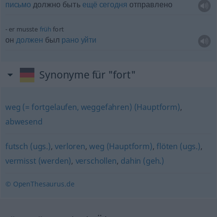
письмо
должно быть
ещё
сегодня
отправлено
er musste
früh
fort
он
должен
был
рано
уйти
Synonyme für "fort"
weg (= fortgelaufen, weggefahren) (Hauptform)
,
abwesend
futsch (ugs.)
,
verloren
,
weg (Hauptform)
,
flöten (ugs.)
,
vermisst (werden)
,
verschollen
,
dahin (geh.)
© OpenThesaurus.de