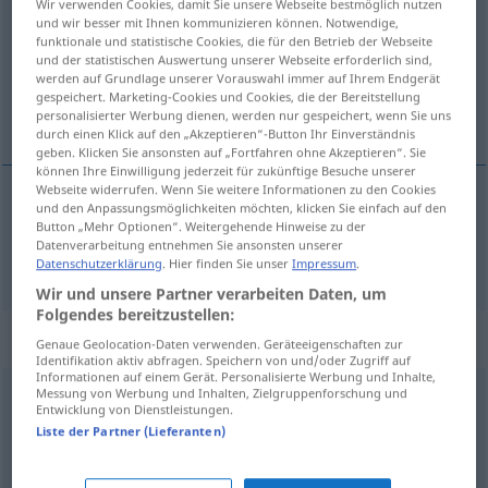
Wir verwenden Cookies, damit Sie unsere Webseite bestmöglich nutzen
und wir besser mit Ihnen kommunizieren können. Notwendige,
Übersicht aller Übersetzungen
funktionale und statistische Cookies, die für den Betrieb der Webseite
und der statistischen Auswertung unserer Webseite erforderlich sind,
(Für mehr Details die Übersetzung anklicken/antippen)
werden auf Grundlage unserer Vorauswahl immer auf Ihrem Endgerät
gespeichert. Marketing-Cookies und Cookies, die der Bereitstellung
познание
personalisierter Werbung dienen, werden nur gespeichert, wenn Sie uns
durch einen Klick auf den „Akzeptieren“-Button Ihr Einverständnis
geben. Klicken Sie ansonsten auf „Fortfahren ohne Akzeptieren“. Sie
können Ihre Einwilligung jederzeit für zukünftige Besuche unserer
Webseite widerrufen. Wenn Sie weitere Informationen zu den Cookies
und den Anpassungsmöglichkeiten möchten, klicken Sie einfach auf den
познание
Erkenntnis
Button „Mehr Optionen“. Weitergehende Hinweise zu der
Datenverarbeitung entnehmen Sie ansonsten unserer
Datenschutzerklärung
. Hier finden Sie unser
Impressum
.
Wir und unsere Partner verarbeiten Daten, um
Folgendes bereitzustellen:
Synonyme für "Erkenntnis"
Genaue Geolocation-Daten verwenden. Geräteeigenschaften zur
Identifikation aktiv abfragen. Speichern von und/oder Zugriff auf
Informationen auf einem Gerät. Personalisierte Werbung und Inhalte,
Messung von Werbung und Inhalten, Zielgruppenforschung und
Entwicklung von Dienstleistungen.
Dokumentation
,
Aufnahme
,
Erfassung
,
Beobachtung
,
Liste der Partner (Lieferanten)
Aufzeichnung