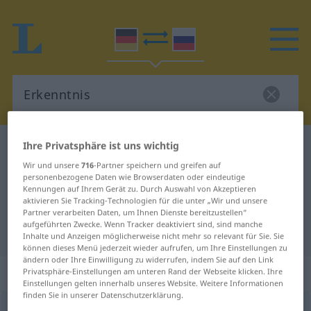
Ihre Privatsphäre ist uns wichtig
Deutsch-Russisch Wörterbuch
Erkenntnis
Wir und unsere
716
-Partner speichern und greifen auf
Deutsch-Russisch Übersetzung für
personenbezogene Daten wie Browserdaten oder eindeutige
"Erkenntnis"
Kennungen auf Ihrem Gerät zu. Durch Auswahl von Akzeptieren
aktivieren Sie Tracking-Technologien für die unter „Wir und unsere
Partner verarbeiten Daten, um Ihnen Dienste bereitzustellen“
aufgeführten Zwecke. Wenn Tracker deaktiviert sind, sind manche
"Erkenntnis" Russisch Übersetzung
Inhalte und Anzeigen möglicherweise nicht mehr so relevant für Sie. Sie
können dieses Menü jederzeit wieder aufrufen, um Ihre Einstellungen zu
ändern oder Ihre Einwilligung zu widerrufen, indem Sie auf den Link
„Erkenntnis“
: feminin
Privatsphäre-Einstellungen am unteren Rand der Webseite klicken. Ihre
Einstellungen gelten innerhalb unseres Website. Weitere Informationen
finden Sie in unserer Datenschutzerklärung.
Erkenntnis
f