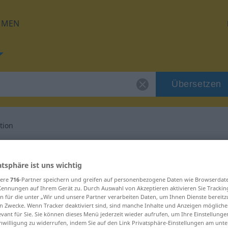
HMEN
Übersetzen
tion
g für "Dokumentation"
atsphäre ist uns wichtig
rsetzung
sere
716
-Partner speichern und greifen auf personenbezogene Daten wie Browserdat
Kennungen auf Ihrem Gerät zu. Durch Auswahl von Akzeptieren aktivieren Sie Trackin
n für die unter „Wir und unsere Partner verarbeiten Daten, um Ihnen Dienste bereitz
n Zwecke. Wenn Tracker deaktiviert sind, sind manche Inhalte und Anzeigen mögliche
evant für Sie. Sie können dieses Menü jederzeit wieder aufrufen, um Ihre Einstellung
inwilligung zu widerrufen, indem Sie auf den Link Privatsphäre-Einstellungen am unt