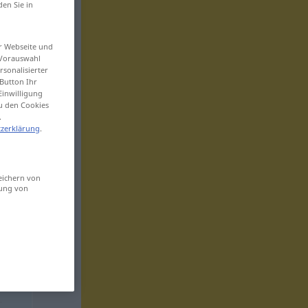
den Sie in
er Webseite und
 Vorauswahl
sonalisierter
Button Ihr
Einwilligung
zu den Cookies
.
zerklärung
.
eichern von
sung von