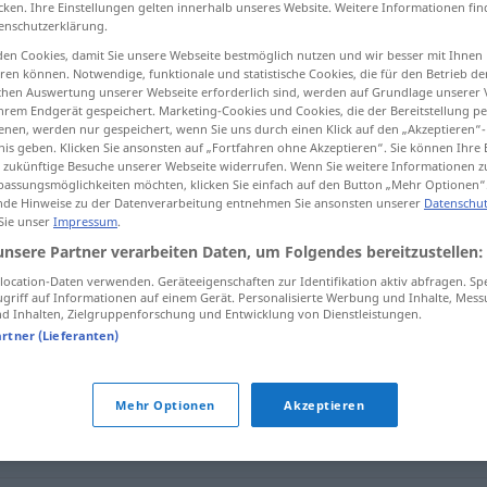
cken. Ihre Einstellungen gelten innerhalb unseres Website. Weitere Informationen fin
enschutzerklärung.
en Cookies, damit Sie unsere Webseite bestmöglich nutzen und wir besser mit Ihnen
en können. Notwendige, funktionale und statistische Cookies, die für den Betrieb d
ischen Auswertung unserer Webseite erforderlich sind, werden auf Grundlage unserer
tippen)
hrem Endgerät gespeichert. Marketing-Cookies und Cookies, die der Bereitstellung per
nen, werden nur gespeichert, wenn Sie uns durch einen Klick auf den „Akzeptieren“-
nis geben. Klicken Sie ansonsten auf „Fortfahren ohne Akzeptieren“. Sie können Ihre 
ür zukünftige Besuche unserer Webseite widerrufen. Wenn Sie weitere Informationen 
assungsmöglichkeiten möchten, klicken Sie einfach auf den Button „Mehr Optionen“
de Hinweise zu der Datenverarbeitung entnehmen Sie ansonsten unserer
Datenschut
 Sie unser
Impressum
.
Dokumentation
unsere Partner verarbeiten Daten, um Folgendes bereitzustellen:
ocation-Daten verwenden. Geräteeigenschaften zur Identifikation aktiv abfragen. Sp
griff auf Informationen auf einem Gerät. Personalisierte Werbung und Inhalte, Mes
tion"
 Inhalten, Zielgruppenforschung und Entwicklung von Dienstleistungen.
artner (Lieferanten)
tsachenbericht
Mehr Optionen
Akzeptieren
enntnis
,
Aufzeichnung