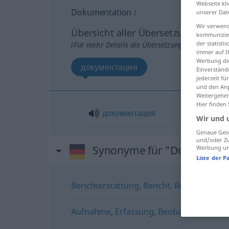
Webseite kli
Dokumentation
f
unserer Dat
Wir verwend
Übersicht aller Übersetzungen
kommunizier
der statist
(Für mehr Details die Übersetzung anklicken/an
immer auf I
Werbung die
документация
Einverständ
jederzeit f
und den Anp
Weitergehen
Hier finden
документация
Wir und 
Genaue Geol
und/oder Zu
Synonyme für "Dokumenta
Werbung und
Liste der P
Berichterstattung
,
Bericht
,
Reportage
,
Ta
Aufnahme
,
Erfassung
,
Beobachtung
,
Erk