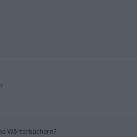
h?
ine Wörterbüchern?