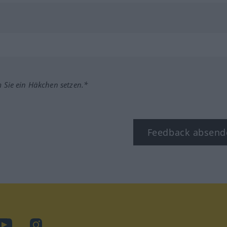
m Sie ein Häkchen setzen.*
Feedback absend
ook
YouTube
Instagram