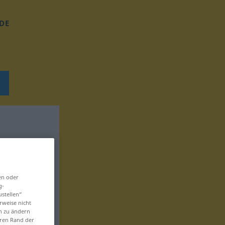
DE
en oder
g-
ustellen“
rweise nicht
en zu ändern
eren Rand der