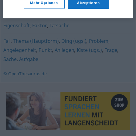
Mehr Optionen
Akzeptieren
Situation
,
Fall
,
Zustand
,
Kontext
,
Lage
Eigenschaft
,
Faktor
,
Tatsache
Fall
,
Thema (Hauptform)
,
Ding (ugs.)
,
Problem
,
Angelegenheit
,
Punkt
,
Anliegen
,
Kiste (ugs.)
,
Frage
,
Sache
,
Aufgabe
© OpenThesaurus.de