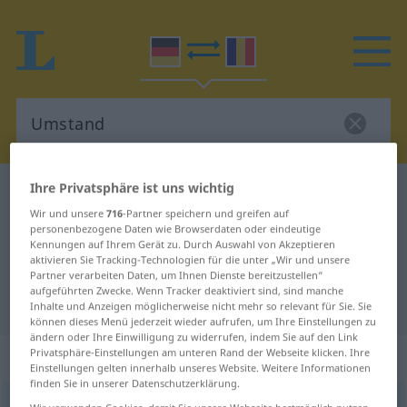
Ihre Privatsphäre ist uns wichtig
Deutsch-Rumänisch Wörterbuch
Umstand
Wir und unsere
716
-Partner speichern und greifen auf
Deutsch-Rumänisch Übersetzung
personenbezogene Daten wie Browserdaten oder eindeutige
Kennungen auf Ihrem Gerät zu. Durch Auswahl von Akzeptieren
für "Umstand"
aktivieren Sie Tracking-Technologien für die unter „Wir und unsere
Partner verarbeiten Daten, um Ihnen Dienste bereitzustellen“
aufgeführten Zwecke. Wenn Tracker deaktiviert sind, sind manche
"Umstand" Rumänisch Übersetzung
Inhalte und Anzeigen möglicherweise nicht mehr so relevant für Sie. Sie
können dieses Menü jederzeit wieder aufrufen, um Ihre Einstellungen zu
ändern oder Ihre Einwilligung zu widerrufen, indem Sie auf den Link
„Umstand“
: Maskulinum
Privatsphäre-Einstellungen am unteren Rand der Webseite klicken. Ihre
Einstellungen gelten innerhalb unseres Website. Weitere Informationen
finden Sie in unserer Datenschutzerklärung.
Umstand
m