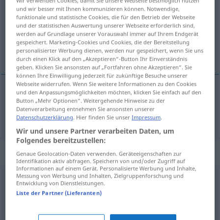
Wir verwenden Cookies, damit Sie unsere Webseite bestmöglich nutzen
und wir besser mit Ihnen kommunizieren können. Notwendige,
Übersicht aller Übersetzungen
funktionale und statistische Cookies, die für den Betrieb der Webseite
und der statistischen Auswertung unserer Webseite erforderlich sind,
(Für mehr Details die Übersetzung anklicken/antippen)
werden auf Grundlage unserer Vorauswahl immer auf Ihrem Endgerät
gespeichert. Marketing-Cookies und Cookies, die der Bereitstellung
împrejurare
personalisierter Werbung dienen, werden nur gespeichert, wenn Sie uns
durch einen Klick auf den „Akzeptieren“-Button Ihr Einverständnis
geben. Klicken Sie ansonsten auf „Fortfahren ohne Akzeptieren“. Sie
können Ihre Einwilligung jederzeit für zukünftige Besuche unserer
Webseite widerrufen. Wenn Sie weitere Informationen zu den Cookies
und den Anpassungsmöglichkeiten möchten, klicken Sie einfach auf den
Button „Mehr Optionen“. Weitergehende Hinweise zu der
împrejurare
f
Umstand
Datenverarbeitung entnehmen Sie ansonsten unserer
Datenschutzerklärung
. Hier finden Sie unser
Impressum
.
Wir und unsere Partner verarbeiten Daten, um
Folgendes bereitzustellen:
Synonyme für "Umstand"
Genaue Geolocation-Daten verwenden. Geräteeigenschaften zur
Identifikation aktiv abfragen. Speichern von und/oder Zugriff auf
Informationen auf einem Gerät. Personalisierte Werbung und Inhalte,
Messung von Werbung und Inhalten, Zielgruppenforschung und
Entwicklung von Dienstleistungen.
System
,
Zusammenhang
,
Mechanismus
Liste der Partner (Lieferanten)
Unannehmlichkeit