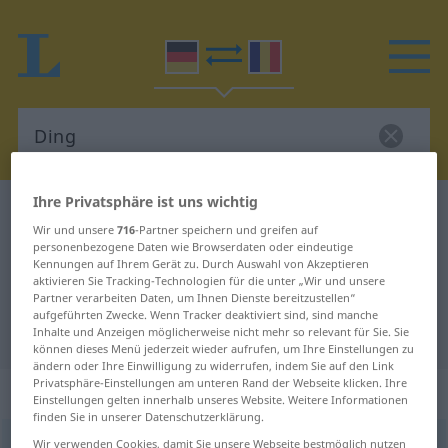
Ihre Privatsphäre ist uns wichtig
Deutsch-Rumänisch Wörterbuch
Ding
Wir und unsere
716
-Partner speichern und greifen auf
Deutsch-Rumänisch Übersetzung
personenbezogene Daten wie Browserdaten oder eindeutige
Kennungen auf Ihrem Gerät zu. Durch Auswahl von Akzeptieren
für "Ding"
aktivieren Sie Tracking-Technologien für die unter „Wir und unsere
Partner verarbeiten Daten, um Ihnen Dienste bereitzustellen“
aufgeführten Zwecke. Wenn Tracker deaktiviert sind, sind manche
"Ding" Rumänisch Übersetzung
Inhalte und Anzeigen möglicherweise nicht mehr so relevant für Sie. Sie
können dieses Menü jederzeit wieder aufrufen, um Ihre Einstellungen zu
ändern oder Ihre Einwilligung zu widerrufen, indem Sie auf den Link
Privatsphäre-Einstellungen am unteren Rand der Webseite klicken. Ihre
„Ding“
: Neutrum, sächlich
Einstellungen gelten innerhalb unseres Website. Weitere Informationen
finden Sie in unserer Datenschutzerklärung.
Ding
Wir verwenden Cookies, damit Sie unsere Webseite bestmöglich nutzen
n