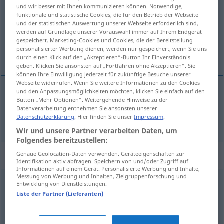
und wir besser mit Ihnen kommunizieren können. Notwendige,
funktionale und statistische Cookies, die für den Betrieb der Webseite
Übersicht aller Übersetzungen
und der statistischen Auswertung unserer Webseite erforderlich sind,
(Für mehr Details die Übersetzung anklicken/antippen)
werden auf Grundlage unserer Vorauswahl immer auf Ihrem Endgerät
gespeichert. Marketing-Cookies und Cookies, die der Bereitstellung
personalisierter Werbung dienen, werden nur gespeichert, wenn Sie uns
lucru
durch einen Klick auf den „Akzeptieren“-Button Ihr Einverständnis
geben. Klicken Sie ansonsten auf „Fortfahren ohne Akzeptieren“. Sie
können Ihre Einwilligung jederzeit für zukünftige Besuche unserer
Webseite widerrufen. Wenn Sie weitere Informationen zu den Cookies
und den Anpassungsmöglichkeiten möchten, klicken Sie einfach auf den
Button „Mehr Optionen“. Weitergehende Hinweise zu der
lucru
n
Ding
Datenverarbeitung entnehmen Sie ansonsten unserer
Datenschutzerklärung
. Hier finden Sie unser
Impressum
.
Wir und unsere Partner verarbeiten Daten, um
Folgendes bereitzustellen:
Synonyme für "Ding"
Genaue Geolocation-Daten verwenden. Geräteeigenschaften zur
Identifikation aktiv abfragen. Speichern von und/oder Zugriff auf
Informationen auf einem Gerät. Personalisierte Werbung und Inhalte,
Messung von Werbung und Inhalten, Zielgruppenforschung und
Entwicklung von Dienstleistungen.
Sache
,
Gegenstand
,
Objekt
,
Teil
Liste der Partner (Lieferanten)
Fall
,
Thema (Hauptform)
,
Umstand
,
Problem
,