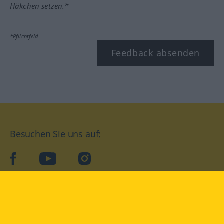
Häkchen setzen.*
*Pflichtfeld
Feedback absenden
Besuchen Sie uns auf:
facebook
YouTube
Instagram
Langenscheidt