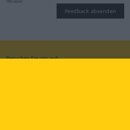
*Pflichtfeld
Feedback absenden
Besuchen Sie uns auf:
facebook
YouTube
Instagram
Langenscheidt
NUTZUNGSBEDINGUNGEN