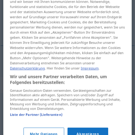
und wir besser mit Ihnen kommunizieren können. Notwendige,
funktionale und statistische Cookies, die für den Betrieb der Webseite
Übersicht aller Übersetzungen
und der statistischen Auswertung unserer Webseite erforderlich sind,
werden auf Grundlage unserer Vorauswahl immer auf Ihrem Endgerät
(Für mehr Details die Übersetzung anklicken/antippen)
gespeichert. Marketing-Cookies und Cookies, die der Bereitstellung
personalisierter Werbung dienen, werden nur gespeichert, wenn Sie uns
a pedepsi
durch einen Klick auf den „Akzeptieren“-Button Ihr Einverständnis
geben. Klicken Sie ansonsten auf „Fortfahren ohne Akzeptieren“. Sie
können Ihre Einwilligung jederzeit für zukünftige Besuche unserer
Webseite widerrufen. Wenn Sie weitere Informationen zu den Cookies
und den Anpassungsmöglichkeiten möchten, klicken Sie einfach auf den
Button „Mehr Optionen“. Weitergehende Hinweise zu der
a
pedepsi
strafen
Datenverarbeitung entnehmen Sie ansonsten unserer
Datenschutzerklärung
. Hier finden Sie unser
Impressum
.
Wir und unsere Partner verarbeiten Daten, um
Folgendes bereitzustellen:
Synonyme für "strafen"
Genaue Geolocation-Daten verwenden. Geräteeigenschaften zur
Identifikation aktiv abfragen. Speichern von und/oder Zugriff auf
Informationen auf einem Gerät. Personalisierte Werbung und Inhalte,
Messung von Werbung und Inhalten, Zielgruppenforschung und
bestrafen (für)
Entwicklung von Dienstleistungen.
Liste der Partner (Lieferanten)
bestrafen
Mehr Optionen
Akzeptieren
© OpenThesaurus.de