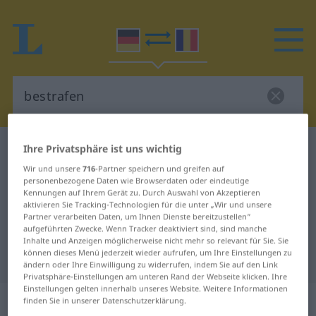
Ihre Privatsphäre ist uns wichtig
Deutsch-Rumänisch Wörterbuch
bestrafen
Deutsch-Rumänisch Übersetzung
Wir und unsere
716
-Partner speichern und greifen auf
personenbezogene Daten wie Browserdaten oder eindeutige
für "bestrafen"
Kennungen auf Ihrem Gerät zu. Durch Auswahl von Akzeptieren
aktivieren Sie Tracking-Technologien für die unter „Wir und unsere
Partner verarbeiten Daten, um Ihnen Dienste bereitzustellen“
aufgeführten Zwecke. Wenn Tracker deaktiviert sind, sind manche
"bestrafen" Rumänisch
Inhalte und Anzeigen möglicherweise nicht mehr so relevant für Sie. Sie
können dieses Menü jederzeit wieder aufrufen, um Ihre Einstellungen zu
Übersetzung
ändern oder Ihre Einwilligung zu widerrufen, indem Sie auf den Link
Privatsphäre-Einstellungen am unteren Rand der Webseite klicken. Ihre
Einstellungen gelten innerhalb unseres Website. Weitere Informationen
„bestrafen“
: transitives Verb
finden Sie in unserer Datenschutzerklärung.