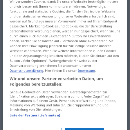
Wir verwenden Cookies, damit Sie unsere Webseite bestmöglich nutzen
und wir besser mit Ihnen kommunizieren können. Notwendige,
bestrafen
v/t
funktionale und statistische Cookies, die für den Betrieb der Webseite
und der statistischen Auswertung unserer Webseite erforderlich sind,
Übersicht aller Übersetzungen
werden auf Grundlage unserer Vorauswahl immer auf Ihrem Endgerät
gespeichert. Marketing-Cookies und Cookies, die der Bereitstellung
(Für mehr Details die Übersetzung anklicken/antippen)
personalisierter Werbung dienen, werden nur gespeichert, wenn Sie uns
durch einen Klick auf den „Akzeptieren“-Button Ihr Einverständnis
a pedepsi
geben. Klicken Sie ansonsten auf „Fortfahren ohne Akzeptieren“. Sie
können Ihre Einwilligung jederzeit für zukünftige Besuche unserer
Webseite widerrufen. Wenn Sie weitere Informationen zu den Cookies
und den Anpassungsmöglichkeiten möchten, klicken Sie einfach auf den
Button „Mehr Optionen“. Weitergehende Hinweise zu der
Datenverarbeitung entnehmen Sie ansonsten unserer
a
pedepsi
bestrafen
Datenschutzerklärung
. Hier finden Sie unser
Impressum
.
Wir und unsere Partner verarbeiten Daten, um
Folgendes bereitzustellen:
Beispielsätze für "bestrafen"
Genaue Geolocation-Daten verwenden. Geräteeigenschaften zur
Identifikation aktiv abfragen. Speichern von und/oder Zugriff auf
Informationen auf einem Gerät. Personalisierte Werbung und Inhalte,
Messung von Werbung und Inhalten, Zielgruppenforschung und
man sollte ihn bestrafen
Entwicklung von Dienstleistungen.
ar
trebui
să
fie
pedepsit
Liste der Partner (Lieferanten)