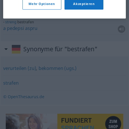
schwer
bestrafen
Mehr Optionen
Akzeptieren
a
penaliza
sever
streng
bestrafen
a
pedepsi
aspru
Synonyme für "bestrafen"
verurteilen (zu)
,
bekommen (ugs.)
strafen
© OpenThesaurus.de