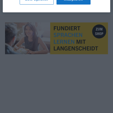
© LibreOffice