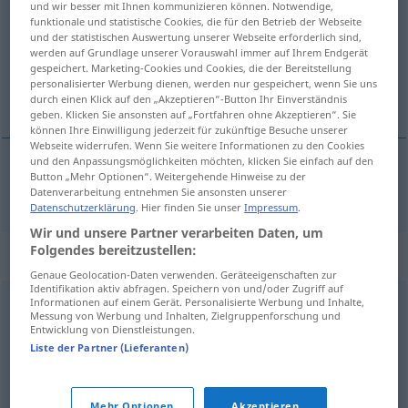
und wir besser mit Ihnen kommunizieren können. Notwendige,
funktionale und statistische Cookies, die für den Betrieb der Webseite
Übersicht aller Übersetzungen
und der statistischen Auswertung unserer Webseite erforderlich sind,
werden auf Grundlage unserer Vorauswahl immer auf Ihrem Endgerät
(Für mehr Details die Übersetzung anklicken/antippen)
gespeichert. Marketing-Cookies und Cookies, die der Bereitstellung
personalisierter Werbung dienen, werden nur gespeichert, wenn Sie uns
bestrafen
durch einen Klick auf den „Akzeptieren“-Button Ihr Einverständnis
geben. Klicken Sie ansonsten auf „Fortfahren ohne Akzeptieren“. Sie
können Ihre Einwilligung jederzeit für zukünftige Besuche unserer
Webseite widerrufen. Wenn Sie weitere Informationen zu den Cookies
und den Anpassungsmöglichkeiten möchten, klicken Sie einfach auf den
Button „Mehr Optionen“. Weitergehende Hinweise zu der
(be)strafen
pedepsi
Datenverarbeitung entnehmen Sie ansonsten unserer
Datenschutzerklärung
. Hier finden Sie unser
Impressum
.
Wir und unsere Partner verarbeiten Daten, um
Folgendes bereitzustellen:
Synonyme für "pedepsi"
Genaue Geolocation-Daten verwenden. Geräteeigenschaften zur
Identifikation aktiv abfragen. Speichern von und/oder Zugriff auf
Informationen auf einem Gerät. Personalisierte Werbung und Inhalte,
căzni
,
chinui
,
crește
,
educa
,
forma
,
instrui
,
învăța
,
munci
,
Messung von Werbung und Inhalten, Zielgruppenforschung und
Entwicklung von Dienstleistungen.
schingiui
,
tortura
,
trudi
Liste der Partner (Lieferanten)
condamna
,
răzbuna
Mehr Optionen
Akzeptieren