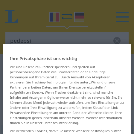
Ihre Privatsphäre ist uns wichtig
Rumänisch-Deutsch Wörterbuch
pedepsi
Wir und unsere
716
-Partner speichern und greifen auf
Rumänisch-Deutsch Übersetzung
personenbezogene Daten wie Browserdaten oder eindeutige
Kennungen auf Ihrem Gerät zu. Durch Auswahl von Akzeptieren
für "pedepsi"
aktivieren Sie Tracking-Technologien für die unter „Wir und unsere
Partner verarbeiten Daten, um Ihnen Dienste bereitzustellen“
aufgeführten Zwecke. Wenn Tracker deaktiviert sind, sind manche
Inhalte und Anzeigen möglicherweise nicht mehr so relevant für Sie. Sie
"pedepsi" Deutsch Übersetzung
können dieses Menü jederzeit wieder aufrufen, um Ihre Einstellungen zu
ändern oder Ihre Einwilligung zu widerrufen, indem Sie auf den Link
Privatsphäre-Einstellungen am unteren Rand der Webseite klicken. Ihre
„pedepsi“
: verb tranzitiv
Einstellungen gelten innerhalb unseres Website. Weitere Informationen
finden Sie in unserer Datenschutzerklärung.
Wir verwenden Cookies, damit Sie unsere Webseite bestmöglich nutzen
pedepsi
v/t