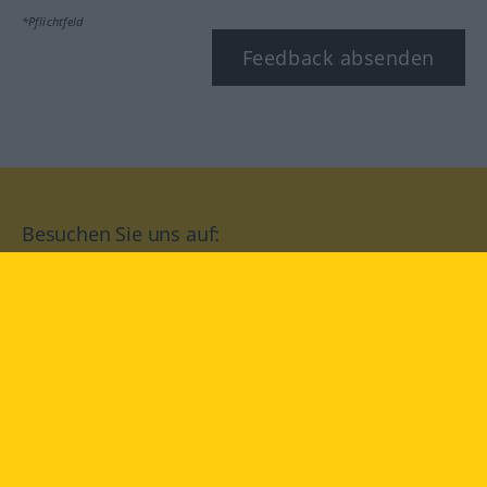
*Pflichtfeld
Feedback absenden
Besuchen Sie uns auf:
facebook
YouTube
Instagram
Langenscheidt
NUTZUNGSBEDINGUNGEN