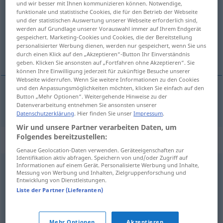
und wir besser mit Ihnen kommunizieren können. Notwendige,
funktionale und statistische Cookies, die für den Betrieb der Webseite
Übersicht aller Übersetzungen
und der statistischen Auswertung unserer Webseite erforderlich sind,
werden auf Grundlage unserer Vorauswahl immer auf Ihrem Endgerät
(Für mehr Details die Übersetzung anklicken/antippen)
gespeichert. Marketing-Cookies und Cookies, die der Bereitstellung
personalisierter Werbung dienen, werden nur gespeichert, wenn Sie uns
agitație
durch einen Klick auf den „Akzeptieren“-Button Ihr Einverständnis
geben. Klicken Sie ansonsten auf „Fortfahren ohne Akzeptieren“. Sie
können Ihre Einwilligung jederzeit für zukünftige Besuche unserer
Webseite widerrufen. Wenn Sie weitere Informationen zu den Cookies
und den Anpassungsmöglichkeiten möchten, klicken Sie einfach auf den
Button „Mehr Optionen“. Weitergehende Hinweise zu der
agitație
f
Hektik
Datenverarbeitung entnehmen Sie ansonsten unserer
Datenschutzerklärung
. Hier finden Sie unser
Impressum
.
Wir und unsere Partner verarbeiten Daten, um
Folgendes bereitzustellen:
Synonyme für "Hektik"
Genaue Geolocation-Daten verwenden. Geräteeigenschaften zur
Identifikation aktiv abfragen. Speichern von und/oder Zugriff auf
Informationen auf einem Gerät. Personalisierte Werbung und Inhalte,
Aufregung
,
Stress
,
Nervosität
,
Druck
,
(psychische)
Messung von Werbung und Inhalten, Zielgruppenforschung und
Entwicklung von Dienstleistungen.
Belastung
Liste der Partner (Lieferanten)
Hast
,
Eile
,
Tempo
Mehr Optionen
Akzeptieren