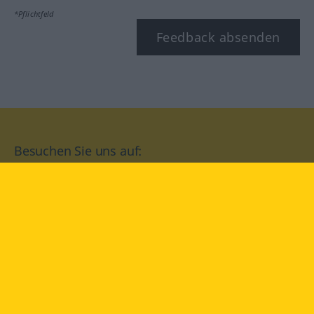
*Pflichtfeld
Feedback absenden
Besuchen Sie uns auf:
facebook
YouTube
Instagram
Langenscheidt
NUTZUNGSBEDINGUNGEN