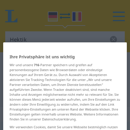
Ihre Privatsphäre ist uns wichtig
Deutsch-Rumänisch Wörterbuch
Hektik
Wir und unsere
716
-Partner speichern und greifen auf
Deutsch-Rumänisch Übersetzung
personenbezogene Daten wie Browserdaten oder eindeutige
Kennungen auf Ihrem Gerät zu. Durch Auswahl von Akzeptieren
für "Hektik"
aktivieren Sie Tracking-Technologien für die unter „Wir und unsere
Partner verarbeiten Daten, um Ihnen Dienste bereitzustellen“
aufgeführten Zwecke. Wenn Tracker deaktiviert sind, sind manche
Inhalte und Anzeigen möglicherweise nicht mehr so relevant für Sie. Sie
"Hektik" Rumänisch Übersetzung
können dieses Menü jederzeit wieder aufrufen, um Ihre Einstellungen zu
ändern oder Ihre Einwilligung zu widerrufen, indem Sie auf den Link
Privatsphäre-Einstellungen am unteren Rand der Webseite klicken. Ihre
„Hektik“
: Femininum
Einstellungen gelten innerhalb unseres Website. Weitere Informationen
finden Sie in unserer Datenschutzerklärung.
Wir verwenden Cookies, damit Sie unsere Webseite bestmöglich nutzen
Hektik
f