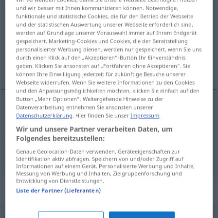
und wir besser mit Ihnen kommunizieren können. Notwendige,
Belastung
f
<
Belastung
;
Belastungen
>
funktionale und statistische Cookies, die für den Betrieb der Webseite
und der statistischen Auswertung unserer Webseite erforderlich sind,
Übersicht aller Übersetzungen
werden auf Grundlage unserer Vorauswahl immer auf Ihrem Endgerät
gespeichert. Marketing-Cookies und Cookies, die der Bereitstellung
(Für mehr Details die Übersetzung anklicken/antippen)
personalisierter Werbung dienen, werden nur gespeichert, wenn Sie uns
durch einen Klick auf den „Akzeptieren“-Button Ihr Einverständnis
povară, încărcătură
geben. Klicken Sie ansonsten auf „Fortfahren ohne Akzeptieren“. Sie
können Ihre Einwilligung jederzeit für zukünftige Besuche unserer
Webseite widerrufen. Wenn Sie weitere Informationen zu den Cookies
und den Anpassungsmöglichkeiten möchten, klicken Sie einfach auf den
Button „Mehr Optionen“. Weitergehende Hinweise zu der
Datenverarbeitung entnehmen Sie ansonsten unserer
povară
f
Belastung
a.
Datenschutzerklärung
. Hier finden Sie unser
Impressum
.
FIG
Wir und unsere Partner verarbeiten Daten, um
Folgendes bereitzustellen:
încărcătură
f
Belastung
TECH
Genaue Geolocation-Daten verwenden. Geräteeigenschaften zur
Identifikation aktiv abfragen. Speichern von und/oder Zugriff auf
Informationen auf einem Gerät. Personalisierte Werbung und Inhalte,
Messung von Werbung und Inhalten, Zielgruppenforschung und
Entwicklung von Dienstleistungen.
Synonyme für "Belastung"
Liste der Partner (Lieferanten)