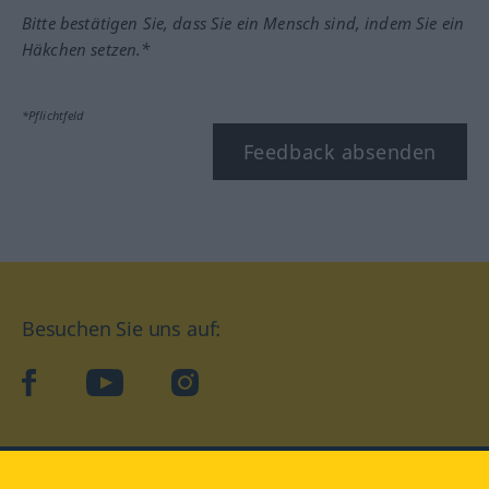
Bitte bestätigen Sie, dass Sie ein Mensch sind, indem Sie ein
Häkchen setzen.*
*Pflichtfeld
Feedback absenden
Besuchen Sie uns auf:
facebook
YouTube
Instagram