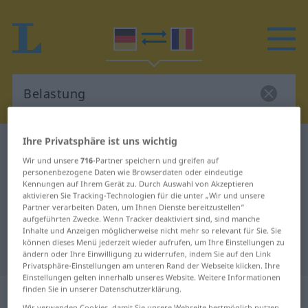
Ihre Privatsphäre ist uns wichtig
Deutsch-Rumänisch Wörterbuch
Belastung
Wir und unsere
716
-Partner speichern und greifen auf
Deutsch-Rumänisch Übersetzung
personenbezogene Daten wie Browserdaten oder eindeutige
Kennungen auf Ihrem Gerät zu. Durch Auswahl von Akzeptieren
für "Belastung"
aktivieren Sie Tracking-Technologien für die unter „Wir und unsere
Partner verarbeiten Daten, um Ihnen Dienste bereitzustellen“
aufgeführten Zwecke. Wenn Tracker deaktiviert sind, sind manche
"Belastung" Rumänisch
Inhalte und Anzeigen möglicherweise nicht mehr so relevant für Sie. Sie
können dieses Menü jederzeit wieder aufrufen, um Ihre Einstellungen zu
Übersetzung
ändern oder Ihre Einwilligung zu widerrufen, indem Sie auf den Link
Privatsphäre-Einstellungen am unteren Rand der Webseite klicken. Ihre
Einstellungen gelten innerhalb unseres Website. Weitere Informationen
„Belastung“
: Femininum
finden Sie in unserer Datenschutzerklärung.
Wir verwenden Cookies, damit Sie unsere Webseite bestmöglich nutzen