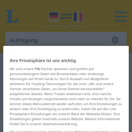
Ihre Privatsphäre ist uns wichtig
Deutsch-Rumänisch Wörterbuch
Aufregung
Wir und unsere
716
-Partner speichern und greifen auf
Deutsch-Rumänisch Übersetzung
personenbezogene Daten wie Browserdaten oder eindeutige
Kennungen auf Ihrem Gerät zu. Durch Auswahl von Akzeptieren
für "Aufregung"
aktivieren Sie Tracking-Technologien für die unter „Wir und unsere
Partner verarbeiten Daten, um Ihnen Dienste bereitzustellen“
aufgeführten Zwecke. Wenn Tracker deaktiviert sind, sind manche
"Aufregung" Rumänisch
Inhalte und Anzeigen möglicherweise nicht mehr so relevant für Sie. Sie
können dieses Menü jederzeit wieder aufrufen, um Ihre Einstellungen zu
Übersetzung
ändern oder Ihre Einwilligung zu widerrufen, indem Sie auf den Link
Privatsphäre-Einstellungen am unteren Rand der Webseite klicken. Ihre
Einstellungen gelten innerhalb unseres Website. Weitere Informationen
„Aufregung“
: Femininum
finden Sie in unserer Datenschutzerklärung.
Wir verwenden Cookies, damit Sie unsere Webseite bestmöglich nutzen