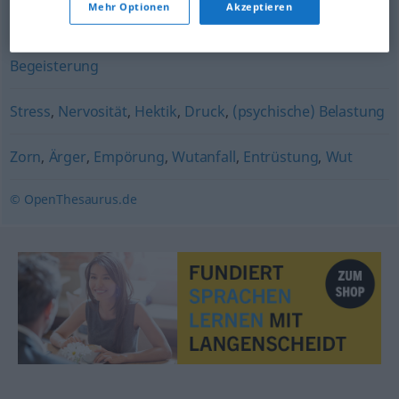
Mehr Optionen
Akzeptieren
Hysterie (fig.)
,
Hype
,
Übertreibung
,
(übertriebene)
Begeisterung
Stress
,
Nervosität
,
Hektik
,
Druck
,
(psychische) Belastung
Zorn
,
Ärger
,
Empörung
,
Wutanfall
,
Entrüstung
,
Wut
© OpenThesaurus.de