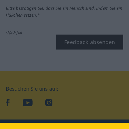
Bitte bestätigen Sie, dass Sie ein Mensch sind, indem Sie ein
Häkchen setzen.*
*Pflichtfeld
Feedback absenden
Besuchen Sie uns auf:
facebook
YouTube
Instagram