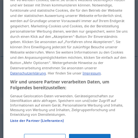
und wir besser mit Ihnen kommunizieren können. Notwendige,
Aufregung
f
funktionale und statistische Cookies, die für den Betrieb der Webseite
und der statistischen Auswertung unserer Webseite erforderlich sind,
Übersicht aller Übersetzungen
werden auf Grundlage unserer Vorauswahl immer auf Ihrem Endgerät
gespeichert. Marketing-Cookies und Cookies, die der Bereitstellung
(Für mehr Details die Übersetzung anklicken/antippen)
personalisierter Werbung dienen, werden nur gespeichert, wenn Sie uns
durch einen Klick auf den „Akzeptieren“-Button Ihr Einverständnis
enervare
geben. Klicken Sie ansonsten auf „Fortfahren ohne Akzeptieren“. Sie
können Ihre Einwilligung jederzeit für zukünftige Besuche unserer
Webseite widerrufen. Wenn Sie weitere Informationen zu den Cookies
und den Anpassungsmöglichkeiten möchten, klicken Sie einfach auf den
Button „Mehr Optionen“. Weitergehende Hinweise zu der
Datenverarbeitung entnehmen Sie ansonsten unserer
enervare
f
Aufregung
Datenschutzerklärung
. Hier finden Sie unser
Impressum
.
Wir und unsere Partner verarbeiten Daten, um
Folgendes bereitzustellen:
Genaue Geolocation-Daten verwenden. Geräteeigenschaften zur
Identifikation aktiv abfragen. Speichern von und/oder Zugriff auf
Synonyme für "Aufregung"
Informationen auf einem Gerät. Personalisierte Werbung und Inhalte,
Messung von Werbung und Inhalten, Zielgruppenforschung und
Entwicklung von Dienstleistungen.
Liste der Partner (Lieferanten)
Theater (ugs.)
,
Wirbel
,
Hype
,
Rummel (ugs.)
,
Getue
,
Hysterie (fig.)
,
Aufsehen