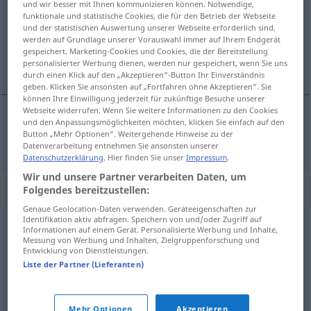
und wir besser mit Ihnen kommunizieren können. Notwendige,
funktionale und statistische Cookies, die für den Betrieb der Webseite
genommen
[gəˈnɔmən]
pperf
und der statistischen Auswertung unserer Webseite erforderlich sind,
werden auf Grundlage unserer Vorauswahl immer auf Ihrem Endgerät
Übersicht aller Übersetzungen
gespeichert. Marketing-Cookies und Cookies, die der Bereitstellung
personalisierter Werbung dienen, werden nur gespeichert, wenn Sie uns
(Für mehr Details die Übersetzung anklicken/antippen)
durch einen Klick auf den „Akzeptieren“-Button Ihr Einverständnis
geben. Klicken Sie ansonsten auf „Fortfahren ohne Akzeptieren“. Sie
können Ihre Einwilligung jederzeit für zukünftige Besuche unserer
Webseite widerrufen. Wenn Sie weitere Informationen zu den Cookies
und den Anpassungsmöglichkeiten möchten, klicken Sie einfach auf den
nehmen
genommen → siehe „
“
Button „Mehr Optionen“. Weitergehende Hinweise zu der
Datenverarbeitung entnehmen Sie ansonsten unserer
Datenschutzerklärung
. Hier finden Sie unser
Impressum
.
Wir und unsere Partner verarbeiten Daten, um
Beispielsätze für "genommen"
Folgendes bereitzustellen:
Genaue Geolocation-Daten verwenden. Geräteeigenschaften zur
Identifikation aktiv abfragen. Speichern von und/oder Zugriff auf
Informationen auf einem Gerät. Personalisierte Werbung und Inhalte,
streng
genommen
Messung von Werbung und Inhalten, Zielgruppenforschung und
strict
vorbind
Entwicklung von Dienstleistungen.
Liste der Partner (Lieferanten)
genau
genommen
în
sens
strict
Mehr Optionen
Akzeptieren