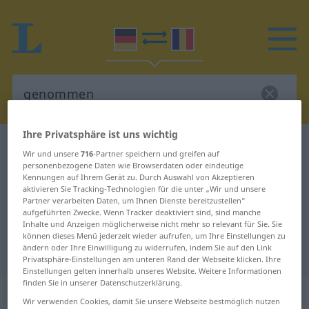
Ihre Privatsphäre ist uns wichtig
Deutsch-Rumänisch Wörterbuch
genommen
Wir und unsere
716
-Partner speichern und greifen auf
Deutsch-Rumänisch Übersetzung
personenbezogene Daten wie Browserdaten oder eindeutige
Kennungen auf Ihrem Gerät zu. Durch Auswahl von Akzeptieren
für "genommen"
aktivieren Sie Tracking-Technologien für die unter „Wir und unsere
Partner verarbeiten Daten, um Ihnen Dienste bereitzustellen“
aufgeführten Zwecke. Wenn Tracker deaktiviert sind, sind manche
Inhalte und Anzeigen möglicherweise nicht mehr so relevant für Sie. Sie
"genommen" Rumänisch
können dieses Menü jederzeit wieder aufrufen, um Ihre Einstellungen zu
ändern oder Ihre Einwilligung zu widerrufen, indem Sie auf den Link
Übersetzung
Privatsphäre-Einstellungen am unteren Rand der Webseite klicken. Ihre
Einstellungen gelten innerhalb unseres Website. Weitere Informationen
finden Sie in unserer Datenschutzerklärung.
„genommen“
: Partizip Perfekt
Wir verwenden Cookies, damit Sie unsere Webseite bestmöglich nutzen