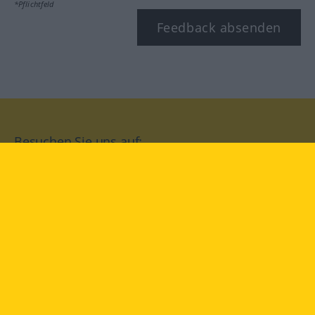
*Pflichtfeld
Feedback absenden
Besuchen Sie uns auf:
facebook
YouTube
Instagram
Langenscheidt
NUTZUNGSBEDINGUNGEN