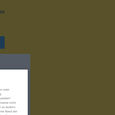
DE
en oder
g-
ustellen“
rweise nicht
en zu ändern
eren Rand der