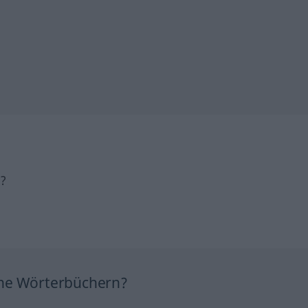
h?
ine Wörterbüchern?