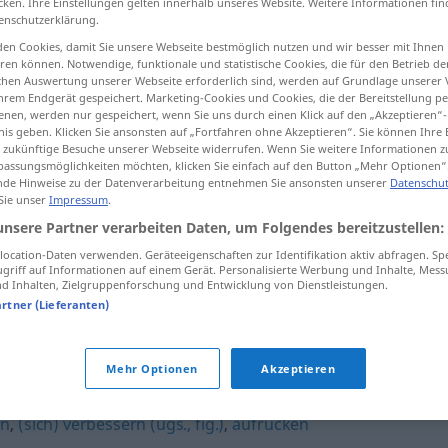
cken. Ihre Einstellungen gelten innerhalb unseres Website. Weitere Informationen fin
enschutzerklärung.
en Cookies, damit Sie unsere Webseite bestmöglich nutzen und wir besser mit Ihnen
en können. Notwendige, funktionale und statistische Cookies, die für den Betrieb d
ischen Auswertung unserer Webseite erforderlich sind, werden auf Grundlage unserer
tippen)
hrem Endgerät gespeichert. Marketing-Cookies und Cookies, die der Bereitstellung per
nen, werden nur gespeichert, wenn Sie uns durch einen Klick auf den „Akzeptieren“-
fortuna
nis geben. Klicken Sie ansonsten auf „Fortfahren ohne Akzeptieren“. Sie können Ihre 
ür zukünftige Besuche unserer Webseite widerrufen. Wenn Sie weitere Informationen 
assungsmöglichkeiten möchten, klicken Sie einfach auf den Button „Mehr Optionen“
de Hinweise zu der Datenverarbeitung entnehmen Sie ansonsten unserer
Datenschut
 Sie unser
Impressum
.
vorwärtskommen
a.
unsere Partner verarbeiten Daten, um Folgendes bereitzustellen:
ocation-Daten verwenden. Geräteeigenschaften zur Identifikation aktiv abfragen. Sp
griff auf Informationen auf einem Gerät. Personalisierte Werbung und Inhalte, Mes
vorwärtskommen
jemand
a.
 Inhalten, Zielgruppenforschung und Entwicklung von Dienstleistungen.
artner (Lieferanten)
kommen"
Mehr Optionen
Akzeptieren
n
,
(sich) verbessern (ugs., fig.)
,
aufrücken