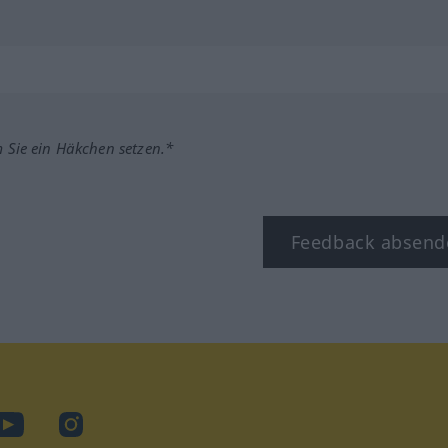
m Sie ein Häkchen setzen.*
Feedback absend
ook
YouTube
Instagram