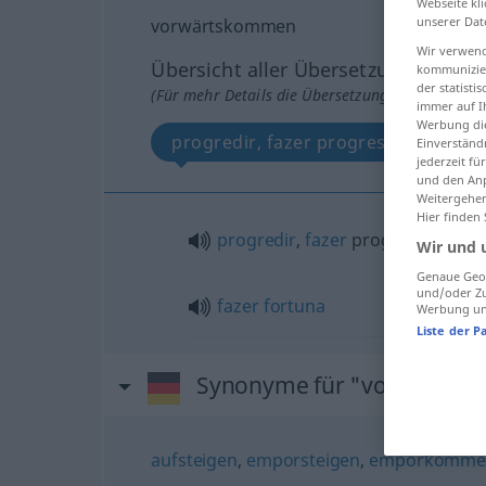
Webseite kli
unserer Dat
vorwärtskommen
Wir verwend
Übersicht aller Übersetzungen
kommunizier
der statist
(Für mehr Details die Übersetzung anklicken/an
immer auf I
Werbung die
progredir, fazer progressos, fazer 
Einverständ
jederzeit f
und den Anp
Weitergehen
Hier finden
progredir
,
fazer
progressos
Wir und 
Genaue Geol
und/oder Zu
fazer
fortuna
Werbung und
Liste der P
Synonyme für "vorwärts
aufsteigen
,
emporsteigen
,
emporkomme