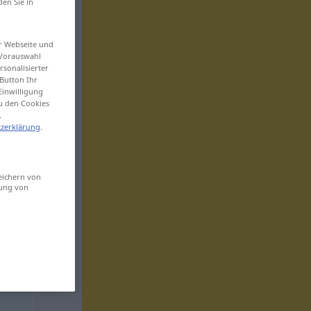
den Sie in
er Webseite und
 Vorauswahl
sonalisierter
Button Ihr
Einwilligung
zu den Cookies
.
zerklärung
.
eichern von
sung von