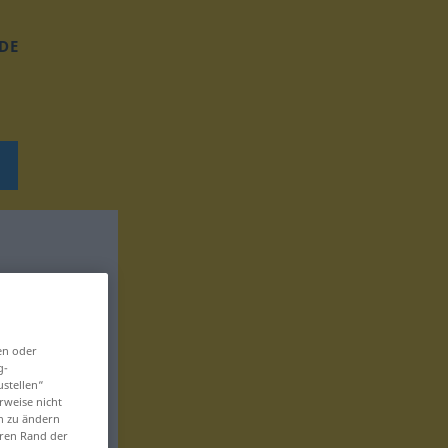
DE
en oder
g-
ustellen“
rweise nicht
en zu ändern
eren Rand der