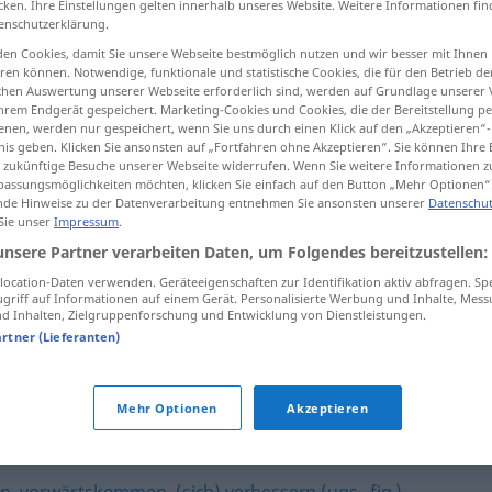
cken. Ihre Einstellungen gelten innerhalb unseres Website. Weitere Informationen fin
enschutzerklärung.
en Cookies, damit Sie unsere Webseite bestmöglich nutzen und wir besser mit Ihnen
en können. Notwendige, funktionale und statistische Cookies, die für den Betrieb d
ischen Auswertung unserer Webseite erforderlich sind, werden auf Grundlage unserer
tippen)
hrem Endgerät gespeichert. Marketing-Cookies und Cookies, die der Bereitstellung per
nen, werden nur gespeichert, wenn Sie uns durch einen Klick auf den „Akzeptieren“-
nis geben. Klicken Sie ansonsten auf „Fortfahren ohne Akzeptieren“. Sie können Ihre 
ür zukünftige Besuche unserer Webseite widerrufen. Wenn Sie weitere Informationen 
assungsmöglichkeiten möchten, klicken Sie einfach auf den Button „Mehr Optionen“
de Hinweise zu der Datenverarbeitung entnehmen Sie ansonsten unserer
Datenschut
 Sie unser
Impressum
.
aufrücken
MIL
unsere Partner verarbeiten Daten, um Folgendes bereitzustellen:
ocation-Daten verwenden. Geräteeigenschaften zur Identifikation aktiv abfragen. Sp
griff auf Informationen auf einem Gerät. Personalisierte Werbung und Inhalte, Mes
 Inhalten, Zielgruppenforschung und Entwicklung von Dienstleistungen.
aufrücken zu
artner (Lieferanten)
Mehr Optionen
Akzeptieren
n
,
vorwärtskommen
,
(sich) verbessern (ugs., fig.)