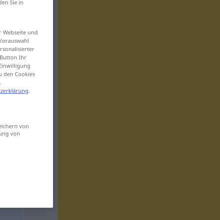
den Sie in
er Webseite und
 Vorauswahl
sonalisierter
Button Ihr
Einwilligung
zu den Cookies
.
zerklärung
.
eichern von
sung von