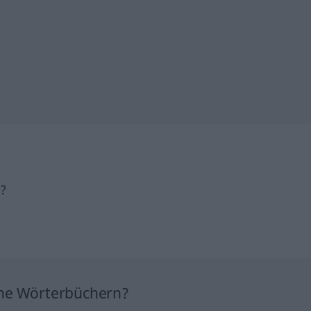
h?
ine Wörterbüchern?