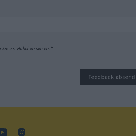
m Sie ein Häkchen setzen.*
Feedback absend
ook
YouTube
Instagram