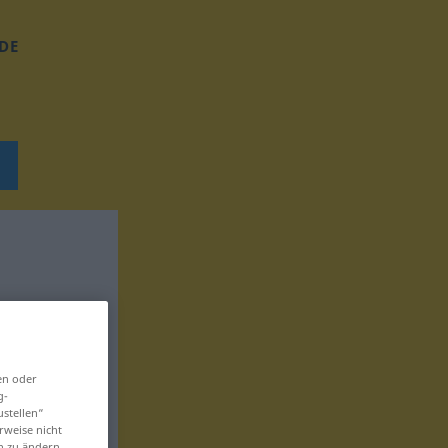
DE
en oder
g-
ustellen“
rweise nicht
en zu ändern