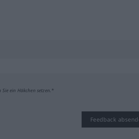
m Sie ein Häkchen setzen.*
Feedback absend