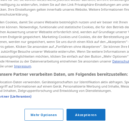
inwilligung zu widerrufen, indem Sie auf den Link Privatsphäre-Einstellungen am unt
cken. Ihre Einstellungen gelten innerhalb unseres Website. Weitere Informationen fin
enschutzerklärung.
en Cookies, damit Sie unsere Webseite bestmöglich nutzen und wir besser mit Ihnen
tippen)
en können. Notwendige, funktionale und statistische Cookies, die für den Betrieb d
ischen Auswertung unserer Webseite erforderlich sind, werden auf Grundlage unserer
hrem Endgerät gespeichert. Marketing-Cookies und Cookies, die der Bereitstellung per
r, refinar, afinar
enxertar
nen, werden nur gespeichert, wenn Sie uns durch einen Klick auf den „Akzeptieren“-
nis geben. Klicken Sie ansonsten auf „Fortfahren ohne Akzeptieren“. Sie können Ihre 
ür zukünftige Besuche unserer Webseite widerrufen. Wenn Sie weitere Informationen 
assungsmöglichkeiten möchten, klicken Sie einfach auf den Button „Mehr Optionen“
de Hinweise zu der Datenverarbeitung entnehmen Sie ansonsten unserer
Datenschut
veredeln
 Sie unser
Impressum
.
unsere Partner verarbeiten Daten, um Folgendes bereitzustellen:
veredeln
(≈ verbessern)
ocation-Daten verwenden. Geräteeigenschaften zur Identifikation aktiv abfragen. Sp
griff auf Informationen auf einem Gerät. Personalisierte Werbung und Inhalte, Mes
 Inhalten, Zielgruppenforschung und Entwicklung von Dienstleistungen.
artner (Lieferanten)
veredeln
Mehr Optionen
Akzeptieren
veredeln
TECH