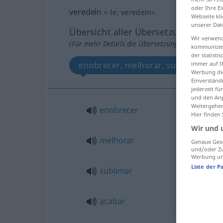
oder Ihre E
veredeln
<
-le
;
veredeln
>
Webseite kli
unserer Dat
Übersicht aller Übersetzungen
Wir verwend
(Für mehr Details die Übersetzung anklicken/an
kommunizier
der statist
immer auf I
enobrecer, melhorar, sublimar, acaba
Werbung die
Einverständ
jederzeit f
und den Anp
Weitergehen
enobrecer
Hier finden
Wir und 
melhorar
Genaue Geol
und/oder Zu
Werbung und
Liste der P
sublimar
acabar