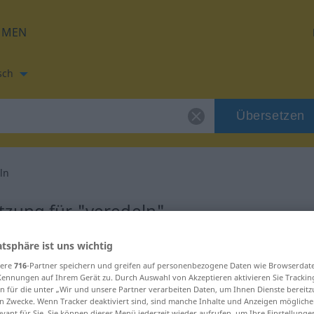
HMEN
sch
Übersetzen
ln
tzung für "veredeln"
atsphäre ist uns wichtig
setzung
sere
716
-Partner speichern und greifen auf personenbezogene Daten wie Browserdat
Kennungen auf Ihrem Gerät zu. Durch Auswahl von Akzeptieren aktivieren Sie Trackin
n für die unter „Wir und unsere Partner verarbeiten Daten, um Ihnen Dienste bereitz
n Zwecke. Wenn Tracker deaktiviert sind, sind manche Inhalte und Anzeigen mögliche
evant für Sie. Sie können dieses Menü jederzeit wieder aufrufen, um Ihre Einstellung