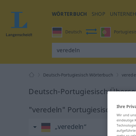
WÖRTERBUCH
SHOP
UNTERNE
Deutsch
Portugiesi
Deutsch-Portugiesisch Wörterbuch
verede
Deutsch-Portugiesisch Überse
Ihre Priv
"veredeln" Portugiesisch Über
Wir und un
eindeutige 
„veredeln“
Technologie
aufgeführte
mehr so rel