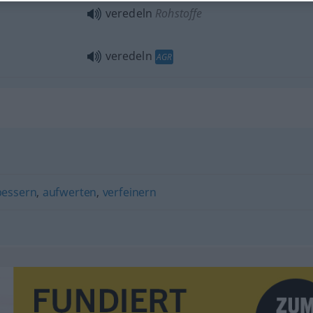
veredeln
Rohstoffe
veredeln
AGR
bessern
,
aufwerten
,
verfeinern