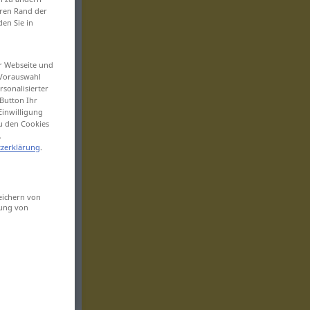
eren Rand der
den Sie in
er Webseite und
 Vorauswahl
sonalisierter
Button Ihr
Einwilligung
zu den Cookies
.
zerklärung
.
eichern von
sung von