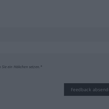
m Sie ein Häkchen setzen.*
Feedback absend