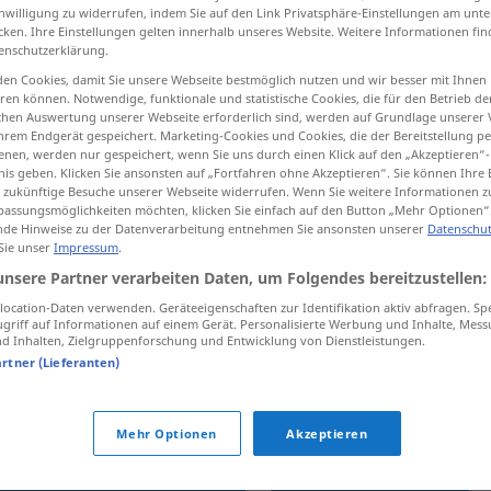
inwilligung zu widerrufen, indem Sie auf den Link Privatsphäre-Einstellungen am unt
cken. Ihre Einstellungen gelten innerhalb unseres Website. Weitere Informationen fin
enschutzerklärung.
en Cookies, damit Sie unsere Webseite bestmöglich nutzen und wir besser mit Ihnen
tippen)
en können. Notwendige, funktionale und statistische Cookies, die für den Betrieb d
ischen Auswertung unserer Webseite erforderlich sind, werden auf Grundlage unserer
hrem Endgerät gespeichert. Marketing-Cookies und Cookies, die der Bereitstellung per
nen, werden nur gespeichert, wenn Sie uns durch einen Klick auf den „Akzeptieren“-
nis geben. Klicken Sie ansonsten auf „Fortfahren ohne Akzeptieren“. Sie können Ihre 
ür zukünftige Besuche unserer Webseite widerrufen. Wenn Sie weitere Informationen 
assungsmöglichkeiten möchten, klicken Sie einfach auf den Button „Mehr Optionen“
de Hinweise zu der Datenverarbeitung entnehmen Sie ansonsten unserer
Datenschut
melhorar
 Sie unser
Impressum
.
unsere Partner verarbeiten Daten, um Folgendes bereitzustellen:
ocation-Daten verwenden. Geräteeigenschaften zur Identifikation aktiv abfragen. Sp
ivo
griff auf Informationen auf einem Gerät. Personalisierte Werbung und Inhalte, Mes
 Inhalten, Zielgruppenforschung und Entwicklung von Dienstleistungen.
artner (Lieferanten)
Mehr Optionen
Akzeptieren
tippen)