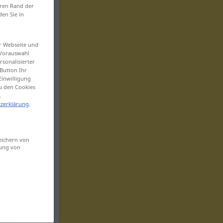
eren Rand der
den Sie in
er Webseite und
 Vorauswahl
sonalisierter
Button Ihr
Einwilligung
zu den Cookies
.
zerklärung
.
eichern von
sung von