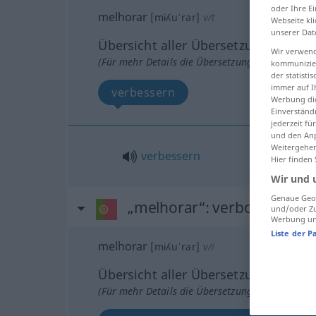
oder Ihre E
melhorar
[mɨʎuˈrar]
v/t
Webseite kli
unserer Dat
Übersicht aller Übersetzungen
Wir verwend
(Für mehr Details die Übersetzung anklicken/an
kommunizier
der statist
immer auf I
verbessern
Werbung die
Einverständ
jederzeit f
und den Anp
Weitergehen
verbessern
Hier finden
Wir und 
Genaue Geol
„melhorar“
: verbo intransit
und/oder Zu
Werbung und
Liste der P
melhorar
[mɨʎuˈrar]
v/i
Übersicht aller Übersetzungen
(Für mehr Details die Übersetzung anklicken/an