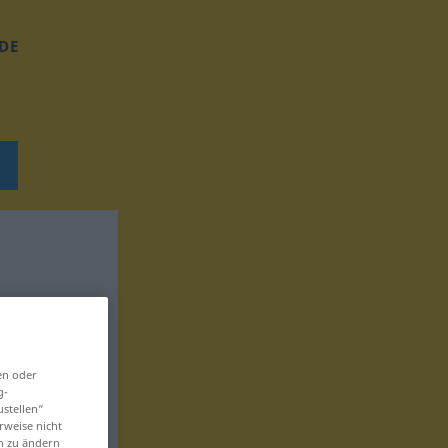
DE
en oder
g-
ustellen“
rweise nicht
en zu ändern