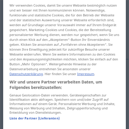
Wir verwenden Cookies, damit Sie unsere Webseite bestmöglich nutzen
Unterstützung
f
und wir besser mit Ihnen kommunizieren können. Notwendige,
funktionale und statistische Cookies, die für den Betrieb der Webseite
Übersicht aller Übersetzungen
und der statistischen Auswertung unserer Webseite erforderlich sind,
werden auf Grundlage unserer Vorauswahl immer auf Ihrem Endgerät
(Für mehr Details die Übersetzung anklicken/antippen)
gespeichert. Marketing-Cookies und Cookies, die der Bereitstellung
personalisierter Werbung dienen, werden nur gespeichert, wenn Sie uns
apoio, protecção, auxílio, subvenção, socorro,
durch einen Klick auf den „Akzeptieren“-Button Ihr Einverständnis
geben. Klicken Sie ansonsten auf „Fortfahren ohne Akzeptieren“. Sie
subsídio
können Ihre Einwilligung jederzeit für zukünftige Besuche unserer
Webseite widerrufen. Wenn Sie weitere Informationen zu den Cookies
und den Anpassungsmöglichkeiten möchten, klicken Sie einfach auf den
Button „Mehr Optionen“. Weitergehende Hinweise zu der
Datenverarbeitung entnehmen Sie ansonsten unserer
Datenschutzerklärung
. Hier finden Sie unser
Impressum
.
apoio
m
Unterstützung
Wir und unsere Partner verarbeiten Daten, um
Folgendes bereitzustellen:
prote(c)ção
f
Unterstützung
FIG
Genaue Geolocation-Daten verwenden. Geräteeigenschaften zur
Identifikation aktiv abfragen. Speichern von und/oder Zugriff auf
auxílio
m
Unterstützung
Informationen auf einem Gerät. Personalisierte Werbung und Inhalte,
Messung von Werbung und Inhalten, Zielgruppenforschung und
Entwicklung von Dienstleistungen.
socorro
m
Unterstützung
Liste der Partner (Lieferanten)