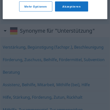
subvenção
f
Unterstützung
Geldmittel
Mehr Optionen
Akzeptieren
subsídio
m
Unterstützung
Geldmittel
Synonyme für "Unterstützung"
Verstärkung
,
Begünstigung (fachspr.)
,
Beschleunigung
Förderung
,
Zuschuss
,
Beihilfe
,
Fördermittel
,
Subvention
Beratung
Assistenz
,
Beihilfe
,
Mitarbeit
,
Mithilfe (bei)
,
Hilfe
Hilfe
,
Stärkung
,
Förderung
,
Zutun
,
Rückhalt
Mithilfe
,
Zusammenspiel
,
Zusammenwirken
,