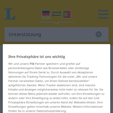
Deutsch-Portugiesisch Wörterbuch
Unterstützung
Ihre Privatsphäre ist uns wichtig
Deutsch-Portugiesisch
Wir und unsere
716
-Partner speichern und greifen auf
personenbezogene Daten wie Browserdaten oder eindeutige
Übersetzung für "Unterstützung"
Kennungen auf Ihrem Gerät zu. Durch Auswahl von Akzeptieren
aktivieren Sie Tracking-Technologien für die unter „Wir und unsere
Partner verarbeiten Daten, um Ihnen Dienste bereitzustellen“
"Unterstützung" Portugiesisch
aufgeführten Zwecke. Wenn Tracker deaktiviert sind, sind manche
Inhalte und Anzeigen möglicherweise nicht mehr so relevant für Sie. Sie
Übersetzung
können dieses Menü jederzeit wieder aufrufen, um Ihre Einstellungen zu
ändern oder Ihre Einwilligung zu widerrufen, indem Sie auf den Link
Privatsphäre-Einstellungen am unteren Rand der Webseite klicken. Ihre
„Unterstützung“
: Femininum
Einstellungen gelten innerhalb unseres Website. Weitere Informationen
finden Sie in unserer Datenschutzerklärung.