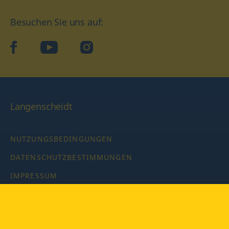
Besuchen Sie uns auf:
facebook
YouTube
Instagram
Langenscheidt
NUTZUNGSBEDINGUNGEN
DATENSCHUTZBESTIMMUNGEN
IMPRESSUM
PRIVATSPHÄRE-EINSTELLUNGEN
LATEINWÖRTERBUCH MIT CODE