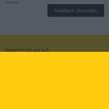
*Pflichtfeld
Feedback absenden
Besuchen Sie uns auf:
facebook
YouTube
Instagram
Langenscheidt
NUTZUNGSBEDINGUNGEN