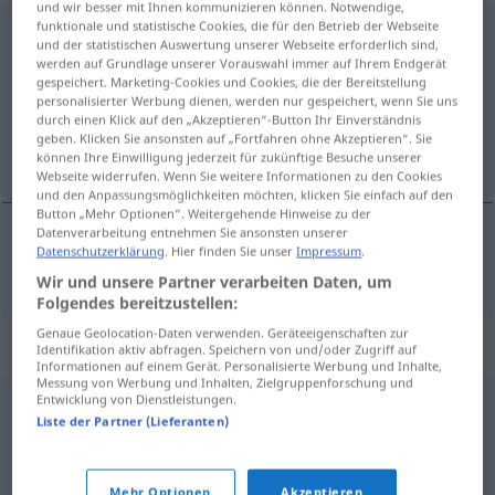
und wir besser mit Ihnen kommunizieren können. Notwendige,
funktionale und statistische Cookies, die für den Betrieb der Webseite
Subvention
[zʊpvɛntsiˈoːn]
f
und der statistischen Auswertung unserer Webseite erforderlich sind,
werden auf Grundlage unserer Vorauswahl immer auf Ihrem Endgerät
Übersicht aller Übersetzungen
gespeichert. Marketing-Cookies und Cookies, die der Bereitstellung
personalisierter Werbung dienen, werden nur gespeichert, wenn Sie uns
(Für mehr Details die Übersetzung anklicken/antippen)
durch einen Klick auf den „Akzeptieren“-Button Ihr Einverständnis
geben. Klicken Sie ansonsten auf „Fortfahren ohne Akzeptieren“. Sie
subvenção
können Ihre Einwilligung jederzeit für zukünftige Besuche unserer
Webseite widerrufen. Wenn Sie weitere Informationen zu den Cookies
und den Anpassungsmöglichkeiten möchten, klicken Sie einfach auf den
Button „Mehr Optionen“. Weitergehende Hinweise zu der
Datenverarbeitung entnehmen Sie ansonsten unserer
Datenschutzerklärung
. Hier finden Sie unser
Impressum
.
subvenção
f
Subvention
Wir und unsere Partner verarbeiten Daten, um
Folgendes bereitzustellen:
Genaue Geolocation-Daten verwenden. Geräteeigenschaften zur
Synonyme für "Subvention"
Identifikation aktiv abfragen. Speichern von und/oder Zugriff auf
Informationen auf einem Gerät. Personalisierte Werbung und Inhalte,
Messung von Werbung und Inhalten, Zielgruppenforschung und
Entwicklung von Dienstleistungen.
Förderung
,
Zuschuss
,
Beihilfe
,
Fördermittel
,
Liste der Partner (Lieferanten)
Unterstützung
Mehr Optionen
Akzeptieren