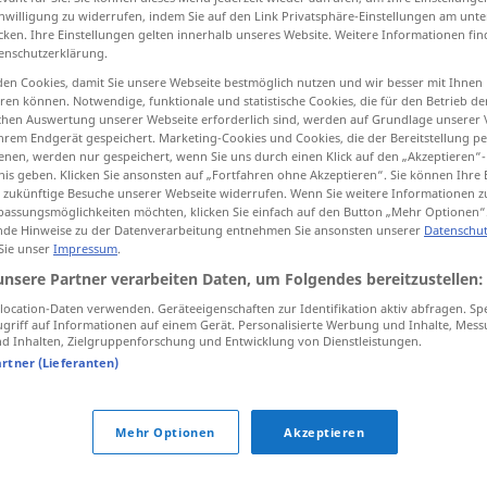
inwilligung zu widerrufen, indem Sie auf den Link Privatsphäre-Einstellungen am unt
cken. Ihre Einstellungen gelten innerhalb unseres Website. Weitere Informationen fin
enschutzerklärung.
en Cookies, damit Sie unsere Webseite bestmöglich nutzen und wir besser mit Ihnen
tippen)
en können. Notwendige, funktionale und statistische Cookies, die für den Betrieb d
ischen Auswertung unserer Webseite erforderlich sind, werden auf Grundlage unserer
hrem Endgerät gespeichert. Marketing-Cookies und Cookies, die der Bereitstellung per
dade, auxílio
nen, werden nur gespeichert, wenn Sie uns durch einen Klick auf den „Akzeptieren“-
nis geben. Klicken Sie ansonsten auf „Fortfahren ohne Akzeptieren“. Sie können Ihre 
ür zukünftige Besuche unserer Webseite widerrufen. Wenn Sie weitere Informationen 
assungsmöglichkeiten möchten, klicken Sie einfach auf den Button „Mehr Optionen“
de Hinweise zu der Datenverarbeitung entnehmen Sie ansonsten unserer
Datenschut
Beihilfe
 Sie unser
Impressum
.
unsere Partner verarbeiten Daten, um Folgendes bereitzustellen:
Beihilfe
besonders
staatliche
ocation-Daten verwenden. Geräteeigenschaften zur Identifikation aktiv abfragen. Sp
griff auf Informationen auf einem Gerät. Personalisierte Werbung und Inhalte, Mes
 Inhalten, Zielgruppenforschung und Entwicklung von Dienstleistungen.
artner (Lieferanten)
Beihilfe
besonders
Studium
Mehr Optionen
Akzeptieren
Beihilfe
JUR