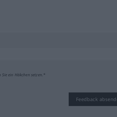
m Sie ein Häkchen setzen.*
Feedback absend