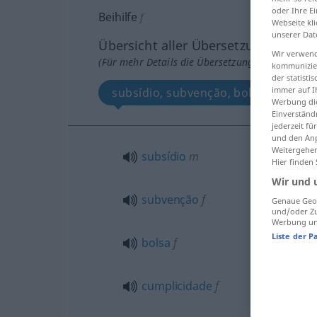
oder Ihre E
Beihilfe
f
Webseite kli
unserer Dat
Übersicht aller Übersetzungen
Wir verwend
(Für mehr Details die Übersetzung anklicken/an
kommunizier
der statist
immer auf I
subsídio, subvenção, bolsa, cumplici
Werbung die
Einverständ
jederzeit f
und den Anp
Weitergehen
subsídio
m
Hier finden
Wir und 
subvenção
f
Genaue Geol
und/oder Zu
Werbung und
Liste der P
bolsa
f
cumplicidade
f