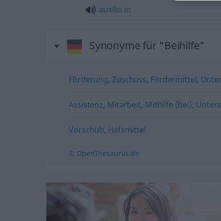
auxílio
m
Synonyme für "Beihilfe"
Förderung
,
Zuschuss
,
Fördermittel
,
Unte
Assistenz
,
Mitarbeit
,
Mithilfe (bei)
,
Unters
Vorschub
,
Hilfsmittel
© OpenThesaurus.de