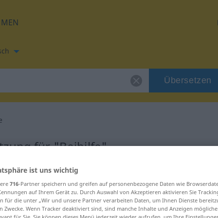
HMEN
sch
Übersetzen
e
zung für "Beihilfe"
atsphäre ist uns wichtig
etzung
sere
716
-Partner speichern und greifen auf personenbezogene Daten wie Browserdat
Kennungen auf Ihrem Gerät zu. Durch Auswahl von Akzeptieren aktivieren Sie Trackin
n für die unter „Wir und unsere Partner verarbeiten Daten, um Ihnen Dienste bereitz
n Zwecke. Wenn Tracker deaktiviert sind, sind manche Inhalte und Anzeigen mögliche
evant für Sie. Sie können dieses Menü jederzeit wieder aufrufen, um Ihre Einstellung