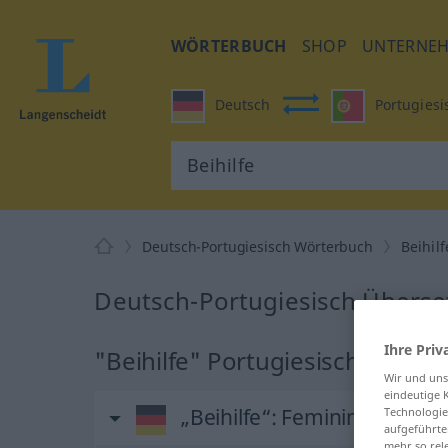
WÖRTERBUCH
SHOP
UNTERNE
Deutsch
Portugiesi
Deutsch-Portugiesisch Wörterbuch
Beihilf
Deutsch-Portugiesisch Überset
Ihre Priv
"Beihilfe" Portugiesisch Übers
Wir und un
eindeutige 
„Beihilfe“
: Femininum
Technologie
aufgeführte
mehr so rel