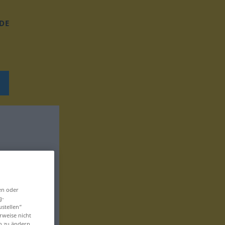
DE
en oder
g-
ustellen“
rweise nicht
en zu ändern