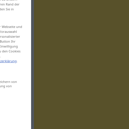
eren Rand der
den Sie in
er Webseite und
 Vorauswahl
sonalisierter
Button Ihr
Einwilligung
zu den Cookies
.
zerklärung
.
eichern von
sung von