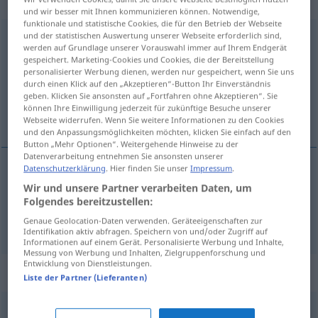
„unaufmerksam“
und wir besser mit Ihnen kommunizieren können. Notwendige,
funktionale und statistische Cookies, die für den Betrieb der Webseite
und der statistischen Auswertung unserer Webseite erforderlich sind,
unaufmerksam
werden auf Grundlage unserer Vorauswahl immer auf Ihrem Endgerät
gespeichert. Marketing-Cookies und Cookies, die der Bereitstellung
Übersicht aller Übersetzungen
personalisierter Werbung dienen, werden nur gespeichert, wenn Sie uns
(Für mehr Details die Übersetzung anklicken/antippen)
durch einen Klick auf den „Akzeptieren“-Button Ihr Einverständnis
geben. Klicken Sie ansonsten auf „Fortfahren ohne Akzeptieren“. Sie
können Ihre Einwilligung jederzeit für zukünftige Besuche unserer
desatento, distraído, descuidado
Webseite widerrufen. Wenn Sie weitere Informationen zu den Cookies
und den Anpassungsmöglichkeiten möchten, klicken Sie einfach auf den
Button „Mehr Optionen“. Weitergehende Hinweise zu der
Datenverarbeitung entnehmen Sie ansonsten unserer
Datenschutzerklärung
. Hier finden Sie unser
Impressum
.
desatento
,
distraído
unaufmerksam
Wir und unsere Partner verarbeiten Daten, um
Folgendes bereitzustellen:
descuidado
unaufmerksam
Genaue Geolocation-Daten verwenden. Geräteeigenschaften zur
Identifikation aktiv abfragen. Speichern von und/oder Zugriff auf
Informationen auf einem Gerät. Personalisierte Werbung und Inhalte,
Messung von Werbung und Inhalten, Zielgruppenforschung und
Entwicklung von Dienstleistungen.
Synonyme für "unaufmerksam"
Liste der Partner (Lieferanten)