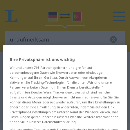
Ihre Privatsphäre ist uns wichtig
Deutsch-Portugiesisch Wörterbuch
Wir und unsere
716
-Partner speichern und greifen auf
unaufmerksam
personenbezogene Daten wie Browserdaten oder eindeutige
Deutsch-Portugiesisch
Kennungen auf Ihrem Gerät zu. Durch Auswahl von Akzeptieren
aktivieren Sie Tracking-Technologien für die unter „Wir und unsere
Übersetzung für "unaufmerksam"
Partner verarbeiten Daten, um Ihnen Dienste bereitzustellen“
aufgeführten Zwecke. Wenn Tracker deaktiviert sind, sind manche
Inhalte und Anzeigen möglicherweise nicht mehr so relevant für Sie. Sie
können dieses Menü jederzeit wieder aufrufen, um Ihre Einstellungen zu
"unaufmerksam" Portugiesisch
ändern oder Ihre Einwilligung zu widerrufen, indem Sie auf den Link
Übersetzung
Privatsphäre-Einstellungen am unteren Rand der Webseite klicken. Ihre
Einstellungen gelten innerhalb unseres Website. Weitere Informationen
finden Sie in unserer Datenschutzerklärung.
Wir verwenden Cookies, damit Sie unsere Webseite bestmöglich nutzen