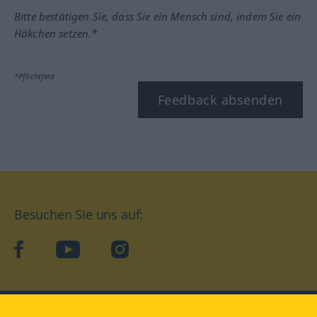
Bitte bestätigen Sie, dass Sie ein Mensch sind, indem Sie ein
Häkchen setzen.*
*Pflichtfeld
Feedback absenden
Besuchen Sie uns auf:
facebook
YouTube
Instagram