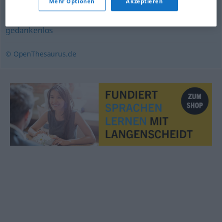
Mehr Optionen
Akzeptieren
fahrlässig
,
unbedacht (geh.)
,
nachlässig
,
riskant
,
achtlos
,
gedankenlos
© OpenThesaurus.de