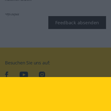
*Pflichtfeld
Feedback absenden
Besuchen Sie uns auf:
facebook
YouTube
Instagram
Langenscheidt