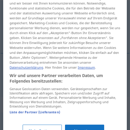
und wir besser mit Ihnen kommunizieren können. Notwendige,
unachtsam
funktionale und statistische Cookies, die für den Betrieb der Webseite
und der statistischen Auswertung unserer Webseite erforderlich sind,
werden auf Grundlage unserer Vorauswahl immer auf Ihrem Endgerät
Übersicht aller Übersetzungen
gespeichert. Marketing-Cookies und Cookies, die der Bereitstellung
(Für mehr Details die Übersetzung anklicken/antippen)
personalisierter Werbung dienen, werden nur gespeichert, wenn Sie uns
durch einen Klick auf den „Akzeptieren“-Button Ihr Einverständnis
geben. Klicken Sie ansonsten auf „Fortfahren ohne Akzeptieren“. Sie
distraído, descuidado
können Ihre Einwilligung jederzeit für zukünftige Besuche unserer
Webseite widerrufen. Wenn Sie weitere Informationen zu den Cookies
und den Anpassungsmöglichkeiten möchten, klicken Sie einfach auf den
Button „Mehr Optionen“. Weitergehende Hinweise zu der
Datenverarbeitung entnehmen Sie ansonsten unserer
Datenschutzerklärung
. Hier finden Sie unser
Impressum
.
distraído
unachtsam
Wir und unsere Partner verarbeiten Daten, um
Folgendes bereitzustellen:
descuidado
unachtsam
Genaue Geolocation-Daten verwenden. Geräteeigenschaften zur
Identifikation aktiv abfragen. Speichern von und/oder Zugriff auf
Informationen auf einem Gerät. Personalisierte Werbung und Inhalte,
Messung von Werbung und Inhalten, Zielgruppenforschung und
Synonyme für "unachtsam"
Entwicklung von Dienstleistungen.
Liste der Partner (Lieferanten)
unaufmerksam
,
unkonzentriert