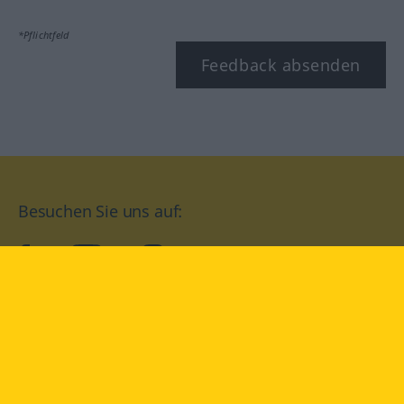
*Pflichtfeld
Feedback absenden
Besuchen Sie uns auf:
facebook
YouTube
Instagram
Langenscheidt