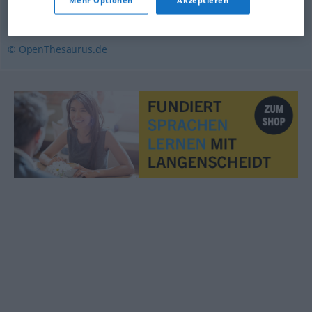
bewerkstelligen (ugs.)
© OpenThesaurus.de