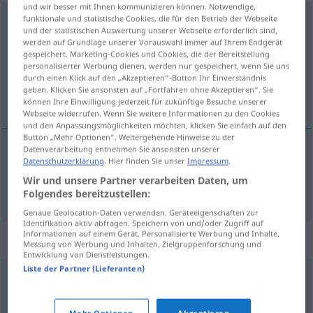
und wir besser mit Ihnen kommunizieren können. Notwendige,
funktionale und statistische Cookies, die für den Betrieb der Webseite
schultern
<
-re
>
und der statistischen Auswertung unserer Webseite erforderlich sind,
werden auf Grundlage unserer Vorauswahl immer auf Ihrem Endgerät
Übersicht aller Übersetzungen
gespeichert. Marketing-Cookies und Cookies, die der Bereitstellung
(Für mehr Details die Übersetzung anklicken/antippen)
personalisierter Werbung dienen, werden nur gespeichert, wenn Sie uns
durch einen Klick auf den „Akzeptieren“-Button Ihr Einverständnis
geben. Klicken Sie ansonsten auf „Fortfahren ohne Akzeptieren“. Sie
pôr ao ombro
können Ihre Einwilligung jederzeit für zukünftige Besuche unserer
Webseite widerrufen. Wenn Sie weitere Informationen zu den Cookies
und den Anpassungsmöglichkeiten möchten, klicken Sie einfach auf den
Button „Mehr Optionen“. Weitergehende Hinweise zu der
Datenverarbeitung entnehmen Sie ansonsten unserer
Datenschutzerklärung
. Hier finden Sie unser
Impressum
.
pôr
ao
ombro
schultern
Wir und unsere Partner verarbeiten Daten, um
Folgendes bereitzustellen:
Genaue Geolocation-Daten verwenden. Geräteeigenschaften zur
Identifikation aktiv abfragen. Speichern von und/oder Zugriff auf
Informationen auf einem Gerät. Personalisierte Werbung und Inhalte,
Synonyme für "schultern"
Messung von Werbung und Inhalten, Zielgruppenforschung und
Entwicklung von Dienstleistungen.
Liste der Partner (Lieferanten)
bewältigen
,
packen (ugs.)
,
stemmen (ugs.)
,
meistern
,
fertigbekommen
,
schaffen
,
schaukeln (ugs.)
,
Mehr Optionen
Akzeptieren