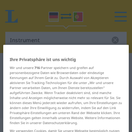
Ihre Privatsphäre ist uns wichtig
Deutsch-Portugiesisch Wörterbuch
Instrument
Wir und unsere
716
-Partner speichern und greifen auf
Deutsch-Portugiesisch
personenbezogene Daten wie Browserdaten oder eindeutige
Kennungen auf Ihrem Gerät zu. Durch Auswahl von Akzeptieren
Übersetzung für "Instrument"
aktivieren Sie Tracking-Technologien für die unter „Wir und unsere
Partner verarbeiten Daten, um Ihnen Dienste bereitzustellen“
aufgeführten Zwecke. Wenn Tracker deaktiviert sind, sind manche
"Instrument" Portugiesisch
Inhalte und Anzeigen möglicherweise nicht mehr so relevant für Sie. Sie
können dieses Menü jederzeit wieder aufrufen, um Ihre Einstellungen zu
Übersetzung
ändern oder Ihre Einwilligung zu widerrufen, indem Sie auf den Link
Privatsphäre-Einstellungen am unteren Rand der Webseite klicken. Ihre
Einstellungen gelten innerhalb unseres Website. Weitere Informationen
finden Sie in unserer Datenschutzerklärung.
„Instrument“
: Neutrum
Wir verwenden Cookies, damit Sie unsere Webseite bestmöglich nutzen