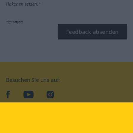
Häkchen setzen.*
*Pflichtfeld
Feedback absenden
Besuchen Sie uns auf:
facebook
YouTube
Instagram
Langenscheidt