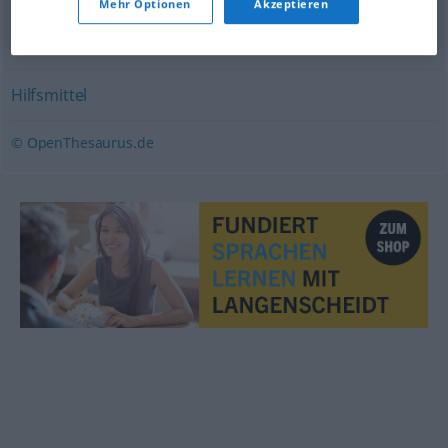
Mehr Optionen
Akzeptieren
Werkzeug (Hauptform)
Hilfsmittel
© OpenThesaurus.de