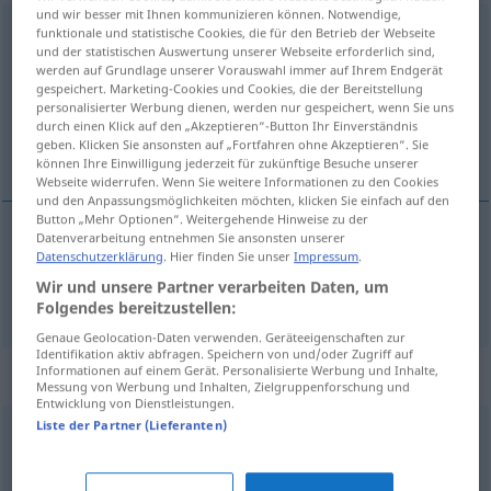
und wir besser mit Ihnen kommunizieren können. Notwendige,
Instrument
[ɪnstruˈmɛnt]
n
<
-(e)s
;
-e
>
funktionale und statistische Cookies, die für den Betrieb der Webseite
und der statistischen Auswertung unserer Webseite erforderlich sind,
werden auf Grundlage unserer Vorauswahl immer auf Ihrem Endgerät
Übersicht aller Übersetzungen
gespeichert. Marketing-Cookies und Cookies, die der Bereitstellung
(Für mehr Details die Übersetzung anklicken/antippen)
personalisierter Werbung dienen, werden nur gespeichert, wenn Sie uns
durch einen Klick auf den „Akzeptieren“-Button Ihr Einverständnis
geben. Klicken Sie ansonsten auf „Fortfahren ohne Akzeptieren“. Sie
instrumento
können Ihre Einwilligung jederzeit für zukünftige Besuche unserer
Webseite widerrufen. Wenn Sie weitere Informationen zu den Cookies
und den Anpassungsmöglichkeiten möchten, klicken Sie einfach auf den
Button „Mehr Optionen“. Weitergehende Hinweise zu der
Datenverarbeitung entnehmen Sie ansonsten unserer
Datenschutzerklärung
. Hier finden Sie unser
Impressum
.
instrumento
m
Instrument
Wir und unsere Partner verarbeiten Daten, um
Folgendes bereitzustellen:
Genaue Geolocation-Daten verwenden. Geräteeigenschaften zur
Identifikation aktiv abfragen. Speichern von und/oder Zugriff auf
Informationen auf einem Gerät. Personalisierte Werbung und Inhalte,
Synonyme für "Instrument"
Messung von Werbung und Inhalten, Zielgruppenforschung und
Entwicklung von Dienstleistungen.
Liste der Partner (Lieferanten)
Mittel
,
Maßnahme
,
Handhabe
,
Werkzeug
,
Methode
,
Ansatz