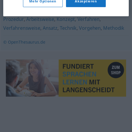
Mehr Optionen
Akzeptieren
Handhabung
,
Bedienung
Prozedur
,
Arbeitsweise
,
Konzept
,
Verfahren
,
Verfahrensweise
,
Ansatz
,
Technik
,
Vorgehen
,
Methodik
© OpenThesaurus.de