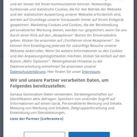
und wir besser mit Ihnen kommunizieren können. Notwendige,
Methode
[meˈtoːdə]
f
funktionale und statistische Cookies, die für den Betrieb der Webseite
und der statistischen Auswertung unserer Webseite erforderlich sind,
werden auf Grundlage unserer Vorauswahl immer auf Ihrem Endgerät
Übersicht aller Übersetzungen
gespeichert. Marketing-Cookies und Cookies, die der Bereitstellung
(Für mehr Details die Übersetzung anklicken/antippen)
personalisierter Werbung dienen, werden nur gespeichert, wenn Sie uns
durch einen Klick auf den „Akzeptieren“-Button Ihr Einverständnis
geben. Klicken Sie ansonsten auf „Fortfahren ohne Akzeptieren“. Sie
método
können Ihre Einwilligung jederzeit für zukünftige Besuche unserer
Webseite widerrufen. Wenn Sie weitere Informationen zu den Cookies
und den Anpassungsmöglichkeiten möchten, klicken Sie einfach auf den
Button „Mehr Optionen“. Weitergehende Hinweise zu der
Datenverarbeitung entnehmen Sie ansonsten unserer
Datenschutzerklärung
. Hier finden Sie unser
Impressum
.
método
m
Methode
Wir und unsere Partner verarbeiten Daten, um
Folgendes bereitzustellen:
Genaue Geolocation-Daten verwenden. Geräteeigenschaften zur
Synonyme für "Methode"
Identifikation aktiv abfragen. Speichern von und/oder Zugriff auf
Informationen auf einem Gerät. Personalisierte Werbung und Inhalte,
Messung von Werbung und Inhalten, Zielgruppenforschung und
Entwicklung von Dienstleistungen.
Mittel
,
Maßnahme
,
Handhabe
,
Werkzeug
,
Instrument
,
Liste der Partner (Lieferanten)
Ansatz