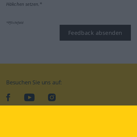
Häkchen setzen.*
*Pflichtfeld
Feedback absenden
Besuchen Sie uns auf:
facebook
YouTube
Instagram
Langenscheidt