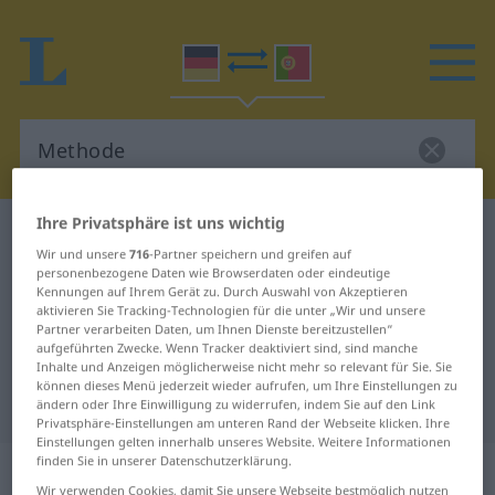
Ihre Privatsphäre ist uns wichtig
Deutsch-Portugiesisch Wörterbuch
Methode
Wir und unsere
716
-Partner speichern und greifen auf
Deutsch-Portugiesisch
personenbezogene Daten wie Browserdaten oder eindeutige
Kennungen auf Ihrem Gerät zu. Durch Auswahl von Akzeptieren
Übersetzung für "Methode"
aktivieren Sie Tracking-Technologien für die unter „Wir und unsere
Partner verarbeiten Daten, um Ihnen Dienste bereitzustellen“
aufgeführten Zwecke. Wenn Tracker deaktiviert sind, sind manche
"Methode" Portugiesisch
Inhalte und Anzeigen möglicherweise nicht mehr so relevant für Sie. Sie
können dieses Menü jederzeit wieder aufrufen, um Ihre Einstellungen zu
Übersetzung
ändern oder Ihre Einwilligung zu widerrufen, indem Sie auf den Link
Privatsphäre-Einstellungen am unteren Rand der Webseite klicken. Ihre
Einstellungen gelten innerhalb unseres Website. Weitere Informationen
finden Sie in unserer Datenschutzerklärung.
„Methode“
: Femininum
Wir verwenden Cookies, damit Sie unsere Webseite bestmöglich nutzen