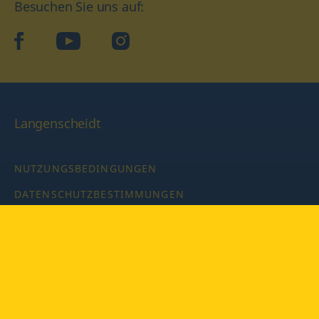
Besuchen Sie uns auf:
facebook
YouTube
Instagram
Langenscheidt
NUTZUNGSBEDINGUNGEN
DATENSCHUTZBESTIMMUNGEN
IMPRESSUM
PRIVATSPHÄRE-EINSTELLUNGEN
LATEINWÖRTERBUCH MIT CODE
Copyright © 2026 PONS Langenscheidt GmbH, Alle Rechte