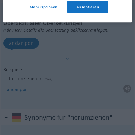
Mehr Optionen
Akzeptieren
herumziehen
v/i
<
s.
>
Übersicht aller Übersetzungen
(Für mehr Details die Übersetzung anklicken/antippen)
andar por
Beispiele
herumziehen in
(
DAT
)
andar
por
Synonyme für "herumziehen"