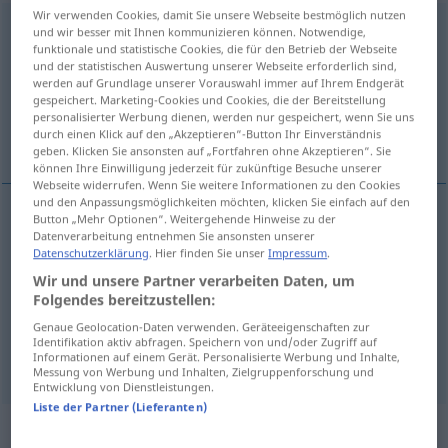
Wir verwenden Cookies, damit Sie unsere Webseite bestmöglich nutzen
herumziehen
v/t
<
h.
>
und wir besser mit Ihnen kommunizieren können. Notwendige,
funktionale und statistische Cookies, die für den Betrieb der Webseite
Übersicht aller Übersetzungen
und der statistischen Auswertung unserer Webseite erforderlich sind,
werden auf Grundlage unserer Vorauswahl immer auf Ihrem Endgerät
(Für mehr Details die Übersetzung anklicken/antippen)
gespeichert. Marketing-Cookies und Cookies, die der Bereitstellung
personalisierter Werbung dienen, werden nur gespeichert, wenn Sie uns
rodear de …...
durch einen Klick auf den „Akzeptieren“-Button Ihr Einverständnis
geben. Klicken Sie ansonsten auf „Fortfahren ohne Akzeptieren“. Sie
können Ihre Einwilligung jederzeit für zukünftige Besuche unserer
Webseite widerrufen. Wenn Sie weitere Informationen zu den Cookies
und den Anpassungsmöglichkeiten möchten, klicken Sie einfach auf den
Button „Mehr Optionen“. Weitergehende Hinweise zu der
Beispiele
Datenverarbeitung entnehmen Sie ansonsten unserer
um
etwas
herumziehen
einen Graben
etc
Datenschutzerklärung
. Hier finden Sie unser
Impressum
.
Wir und unsere Partner verarbeiten Daten, um
rodear
a/c
de …
Folgendes bereitzustellen:
Genaue Geolocation-Daten verwenden. Geräteeigenschaften zur
cercar
a/c
de …
Identifikation aktiv abfragen. Speichern von und/oder Zugriff auf
Informationen auf einem Gerät. Personalisierte Werbung und Inhalte,
Messung von Werbung und Inhalten, Zielgruppenforschung und
Entwicklung von Dienstleistungen.
Liste der Partner (Lieferanten)
„herumziehen“
: intransitives Verb