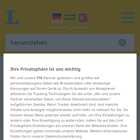
Deutsch-Portugiesisch Wörterbuch
herumziehen
Ihre Privatsphäre ist uns wichtig
Deutsch-Portugiesisch
Wir und unsere
716
-Partner speichern und greifen auf
personenbezogene Daten wie Browserdaten oder eindeutige
Übersetzung für "herumziehen"
Kennungen auf Ihrem Gerät zu. Durch Auswahl von Akzeptieren
aktivieren Sie Tracking-Technologien für die unter „Wir und unsere
Partner verarbeiten Daten, um Ihnen Dienste bereitzustellen“
"herumziehen" Portugiesisch
aufgeführten Zwecke. Wenn Tracker deaktiviert sind, sind manche
Inhalte und Anzeigen möglicherweise nicht mehr so relevant für Sie. Sie
Übersetzung
können dieses Menü jederzeit wieder aufrufen, um Ihre Einstellungen zu
ändern oder Ihre Einwilligung zu widerrufen, indem Sie auf den Link
Privatsphäre-Einstellungen am unteren Rand der Webseite klicken. Ihre
„herumziehen“
: transitives Verb
Einstellungen gelten innerhalb unseres Website. Weitere Informationen
finden Sie in unserer Datenschutzerklärung.