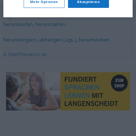
Mehr Optionen
Akzeptieren
vagabundieren
,
strolchen
,
streunen
,
(ziellos)
herumlaufen
,
herumziehen
herumlungern
,
abhängen (ugs.)
,
herumstehen
© OpenThesaurus.de