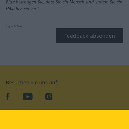
Bitte bestätigen Sie, dass Sie ein Mensch sind, indem Sie ein
Häkchen setzen.*
*Pflichtfeld
Feedback absenden
Besuchen Sie uns auf:
facebook
YouTube
Instagram