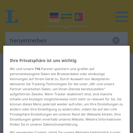
Ihre Privatsphäre ist uns wichtig
Deutsch-Portugiesisch Wörterbuch
herumtreiben
Wir und unsere
716
-Partner speichern und greifen auf
Deutsch-Portugiesisch
personenbezogene Daten wie Browserdaten oder eindeutige
Kennungen auf Ihrem Gerät zu. Durch Auswahl von Akzeptieren
Übersetzung für "herumtreiben"
aktivieren Sie Tracking-Technologien für die unter „Wir und unsere
Partner verarbeiten Daten, um Ihnen Dienste bereitzustellen“
aufgeführten Zwecke. Wenn Tracker deaktiviert sind, sind manche
"herumtreiben" Portugiesisch
Inhalte und Anzeigen möglicherweise nicht mehr so relevant für Sie. Sie
können dieses Menü jederzeit wieder aufrufen, um Ihre Einstellungen zu
Übersetzung
ändern oder Ihre Einwilligung zu widerrufen, indem Sie auf den Link
Privatsphäre-Einstellungen am unteren Rand der Webseite klicken. Ihre
Einstellungen gelten innerhalb unseres Website. Weitere Informationen
finden Sie in unserer Datenschutzerklärung.
„herumtreiben“
: reflexives Verb
Wir verwenden Cookies, damit Sie unsere Webseite bestmöglich nutzen