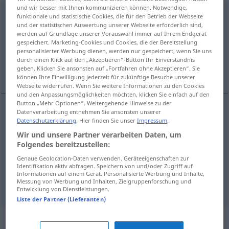
und wir besser mit Ihnen kommunizieren können. Notwendige,
herumtreiben
v/r
funktionale und statistische Cookies, die für den Betrieb der Webseite
und der statistischen Auswertung unserer Webseite erforderlich sind,
werden auf Grundlage unserer Vorauswahl immer auf Ihrem Endgerät
Übersicht aller Übersetzungen
gespeichert. Marketing-Cookies und Cookies, die der Bereitstellung
(Für mehr Details die Übersetzung anklicken/antippen)
personalisierter Werbung dienen, werden nur gespeichert, wenn Sie uns
durch einen Klick auf den „Akzeptieren“-Button Ihr Einverständnis
geben. Klicken Sie ansonsten auf „Fortfahren ohne Akzeptieren“. Sie
andar a vaguear...
können Ihre Einwilligung jederzeit für zukünftige Besuche unserer
Webseite widerrufen. Wenn Sie weitere Informationen zu den Cookies
und den Anpassungsmöglichkeiten möchten, klicken Sie einfach auf den
Button „Mehr Optionen“. Weitergehende Hinweise zu der
Datenverarbeitung entnehmen Sie ansonsten unserer
Beispiele
Datenschutzerklärung
. Hier finden Sie unser
Impressum
.
sich herumtreiben
Wir und unsere Partner verarbeiten Daten, um
Folgendes bereitzustellen:
(andar
a)
vaguear
Genaue Geolocation-Daten verwenden. Geräteeigenschaften zur
Identifikation aktiv abfragen. Speichern von und/oder Zugriff auf
andar
a
estroinar,
vagabundear
Informationen auf einem Gerät. Personalisierte Werbung und Inhalte,
Messung von Werbung und Inhalten, Zielgruppenforschung und
Entwicklung von Dienstleistungen.
Liste der Partner (Lieferanten)
Synonyme für "herumtreiben"