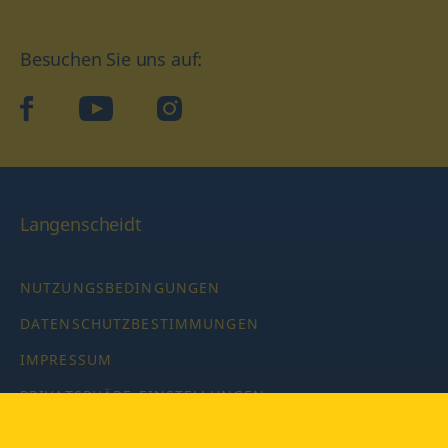
Besuchen Sie uns auf:
facebook
YouTube
Instagram
Langenscheidt
NUTZUNGSBEDINGUNGEN
DATENSCHUTZBESTIMMUNGEN
IMPRESSUM
PRIVATSPHÄRE-EINSTELLUNGEN
LATEINWÖRTERBUCH MIT CODE