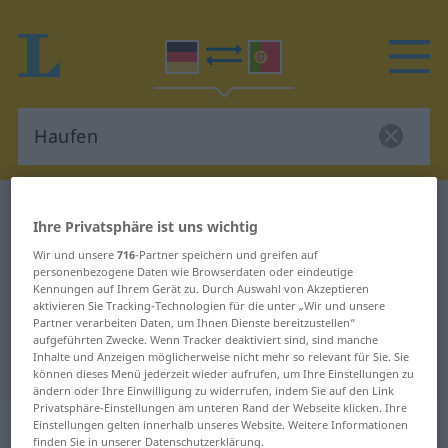
Deutsch-Portugiesisch Wörterbuch
Haufen
Ihre Privatsphäre ist uns wichtig
Deutsch-Portugiesisch
Wir und unsere
716
-Partner speichern und greifen auf
Übersetzung für "Haufen"
personenbezogene Daten wie Browserdaten oder eindeutige
Kennungen auf Ihrem Gerät zu. Durch Auswahl von Akzeptieren
aktivieren Sie Tracking-Technologien für die unter „Wir und unsere
Partner verarbeiten Daten, um Ihnen Dienste bereitzustellen“
"Haufen" Portugiesisch
aufgeführten Zwecke. Wenn Tracker deaktiviert sind, sind manche
Inhalte und Anzeigen möglicherweise nicht mehr so relevant für Sie. Sie
Übersetzung
können dieses Menü jederzeit wieder aufrufen, um Ihre Einstellungen zu
ändern oder Ihre Einwilligung zu widerrufen, indem Sie auf den Link
Privatsphäre-Einstellungen am unteren Rand der Webseite klicken. Ihre
„Haufen“
: Maskulinum
Einstellungen gelten innerhalb unseres Website. Weitere Informationen
finden Sie in unserer Datenschutzerklärung.