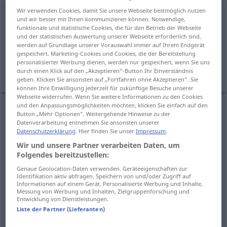
Wir verwenden Cookies, damit Sie unsere Webseite bestmöglich nutzen
Haufen
[haʊfən]
m
und wir besser mit Ihnen kommunizieren können. Notwendige,
funktionale und statistische Cookies, die für den Betrieb der Webseite
Übersicht aller Übersetzungen
und der statistischen Auswertung unserer Webseite erforderlich sind,
werden auf Grundlage unserer Vorauswahl immer auf Ihrem Endgerät
(Für mehr Details die Übersetzung anklicken/antippen)
gespeichert. Marketing-Cookies und Cookies, die der Bereitstellung
personalisierter Werbung dienen, werden nur gespeichert, wenn Sie uns
montão, pilha, multidão, monte
durch einen Klick auf den „Akzeptieren“-Button Ihr Einverständnis
geben. Klicken Sie ansonsten auf „Fortfahren ohne Akzeptieren“. Sie
können Ihre Einwilligung jederzeit für zukünftige Besuche unserer
Webseite widerrufen. Wenn Sie weitere Informationen zu den Cookies
und den Anpassungsmöglichkeiten möchten, klicken Sie einfach auf den
Button „Mehr Optionen“. Weitergehende Hinweise zu der
montão
m
Haufen
Datenverarbeitung entnehmen Sie ansonsten unserer
Datenschutzerklärung
. Hier finden Sie unser
Impressum
.
Wir und unsere Partner verarbeiten Daten, um
monte
m
Haufen
Folgendes bereitzustellen:
pilha
f
Haufen
aufgeschichtet
a.
Genaue Geolocation-Daten verwenden. Geräteeigenschaften zur
Identifikation aktiv abfragen. Speichern von und/oder Zugriff auf
Informationen auf einem Gerät. Personalisierte Werbung und Inhalte,
Messung von Werbung und Inhalten, Zielgruppenforschung und
multidão
f
Haufen
Leute
Entwicklung von Dienstleistungen.
Liste der Partner (Lieferanten)