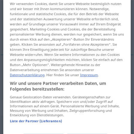
Wir verwenden Cookies, damit Sie unsere Webseite bestmöglich nutzen
handhaben
und wir besser mit Ihnen kommunizieren können. Notwendige,
funktionale und statistische Cookies, die für den Betrieb der Webseite
und der statistischen Auswertung unserer Webseite erforderlich sind,
Übersicht aller Übersetzungen
werden auf Grundlage unserer Vorauswahl immer auf Ihrem Endgerät
(Für mehr Details die Übersetzung anklicken/antippen)
gespeichert. Marketing-Cookies und Cookies, die der Bereitstellung
personalisierter Werbung dienen, werden nur gespeichert, wenn Sie uns
durch einen Klick auf den „Akzeptieren“-Button Ihr Einverständnis
manejar, manipular, aplicar
geben. Klicken Sie ansonsten auf „Fortfahren ohne Akzeptieren“. Sie
können Ihre Einwilligung jederzeit für zukünftige Besuche unserer
Webseite widerrufen. Wenn Sie weitere Informationen zu den Cookies
und den Anpassungsmöglichkeiten möchten, klicken Sie einfach auf den
Button „Mehr Optionen“. Weitergehende Hinweise zu der
Datenverarbeitung entnehmen Sie ansonsten unserer
manejar
,
manipular
handhaben
Datenschutzerklärung
. Hier finden Sie unser
Impressum
.
Wir und unsere Partner verarbeiten Daten, um
aplicar
handhaben
Gesetz
etc
Folgendes bereitzustellen:
Genaue Geolocation-Daten verwenden. Geräteeigenschaften zur
Identifikation aktiv abfragen. Speichern von und/oder Zugriff auf
Informationen auf einem Gerät. Personalisierte Werbung und Inhalte,
Synonyme für "handhaben"
Messung von Werbung und Inhalten, Zielgruppenforschung und
Entwicklung von Dienstleistungen.
Liste der Partner (Lieferanten)
(irgendwie) verfahren (mit)
,
(irgendwie) laufen (es)