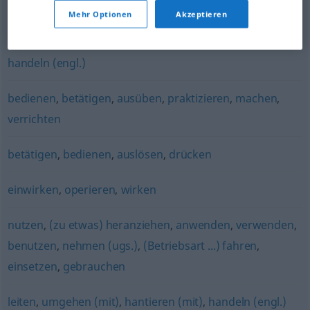
(ugs.)
Mehr Optionen
Akzeptieren
zurechtkommen (mit)
,
bewerkstelligen
,
managen
,
handeln (engl.)
bedienen
,
betätigen
,
ausüben
,
praktizieren
,
machen
,
verrichten
betätigen
,
bedienen
,
auslösen
,
drücken
einwirken
,
operieren
,
wirken
nutzen
,
(zu etwas) heranziehen
,
anwenden
,
verwenden
,
benutzen
,
nehmen (ugs.)
,
(Betriebsart ...) fahren
,
einsetzen
,
gebrauchen
leiten
,
umgehen (mit)
,
hantieren (mit)
,
handeln (engl.)