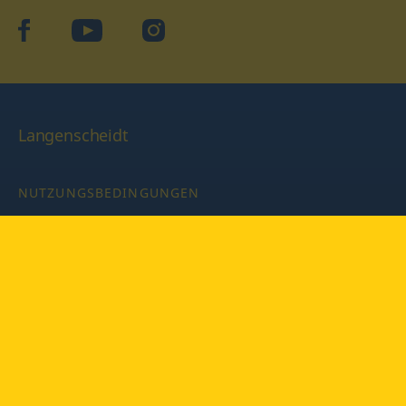
facebook
YouTube
Instagram
Langenscheidt
NUTZUNGSBEDINGUNGEN
DATENSCHUTZBESTIMMUNGEN
IMPRESSUM
PRIVATSPHÄRE-EINSTELLUNGEN
LATEINWÖRTERBUCH MIT CODE
Copyright © 2026 PONS Langenscheidt GmbH, Alle Rechte
vorbehalten.