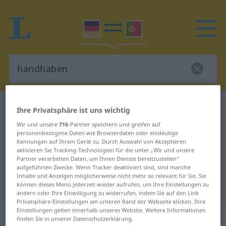
Deutsch-Portugiesisch Wörterbuch
handhaben
Ihre Privatsphäre ist uns wichtig
Deutsch-Portugiesisch
Wir und unsere
716
-Partner speichern und greifen auf
personenbezogene Daten wie Browserdaten oder eindeutige
Übersetzung für "handhaben"
Kennungen auf Ihrem Gerät zu. Durch Auswahl von Akzeptieren
aktivieren Sie Tracking-Technologien für die unter „Wir und unsere
Partner verarbeiten Daten, um Ihnen Dienste bereitzustellen“
"handhaben" Portugiesisch
aufgeführten Zwecke. Wenn Tracker deaktiviert sind, sind manche
Inhalte und Anzeigen möglicherweise nicht mehr so relevant für Sie. Sie
Übersetzung
können dieses Menü jederzeit wieder aufrufen, um Ihre Einstellungen zu
ändern oder Ihre Einwilligung zu widerrufen, indem Sie auf den Link
Privatsphäre-Einstellungen am unteren Rand der Webseite klicken. Ihre
Einstellungen gelten innerhalb unseres Website. Weitere Informationen
„handhaben“
finden Sie in unserer Datenschutzerklärung.