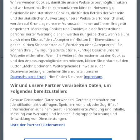
Wir verwenden Cookies, damit Sie unsere Webseite bestmöglich nutzen
und wir besser mit Ihnen kommunizieren können. Notwendige,
gefragt
[gəˈfraːkt]
adj
funktionale und statistische Cookies, die für den Betrieb der Webseite
und der statistischen Auswertung unserer Webseite erforderlich sind,
Übersicht aller Übersetzungen
werden auf Grundlage unserer Vorauswahl immer auf Ihrem Endgerät
(Für mehr Details die Übersetzung anklicken/antippen)
gespeichert. Marketing-Cookies und Cookies, die der Bereitstellung
personalisierter Werbung dienen, werden nur gespeichert, wenn Sie uns
durch einen Klick auf den „Akzeptieren“-Button Ihr Einverständnis
procurado, em voga
geben. Klicken Sie ansonsten auf „Fortfahren ohne Akzeptieren“. Sie
können Ihre Einwilligung jederzeit für zukünftige Besuche unserer
Webseite widerrufen. Wenn Sie weitere Informationen zu den Cookies
und den Anpassungsmöglichkeiten möchten, klicken Sie einfach auf den
Button „Mehr Optionen“. Weitergehende Hinweise zu der
Datenverarbeitung entnehmen Sie ansonsten unserer
procurado
gefragt
HANDEL
Datenschutzerklärung
. Hier finden Sie unser
Impressum
.
Wir und unsere Partner verarbeiten Daten, um
em
voga
gefragt
FIG
Folgendes bereitzustellen:
Genaue Geolocation-Daten verwenden. Geräteeigenschaften zur
Identifikation aktiv abfragen. Speichern von und/oder Zugriff auf
Informationen auf einem Gerät. Personalisierte Werbung und Inhalte,
Messung von Werbung und Inhalten, Zielgruppenforschung und
Entwicklung von Dienstleistungen.
Beispielsätze für "gefragt"
Liste der Partner (Lieferanten)