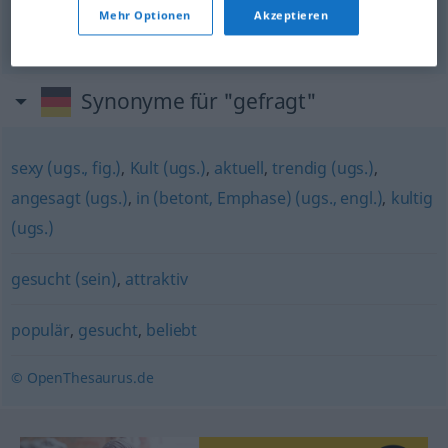
gefragt
sein
Mehr Optionen
Akzeptieren
ter
procura
Synonyme für "gefragt"
sexy (ugs., fig.)
,
Kult (ugs.)
,
aktuell
,
trendig (ugs.)
,
angesagt (ugs.)
,
in (betont, Emphase) (ugs., engl.)
,
kultig
(ugs.)
gesucht (sein)
,
attraktiv
populär
,
gesucht
,
beliebt
© OpenThesaurus.de