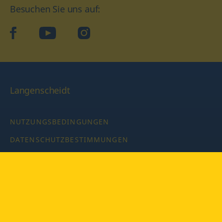
Besuchen Sie uns auf:
facebook
YouTube
Instagram
Langenscheidt
NUTZUNGSBEDINGUNGEN
DATENSCHUTZBESTIMMUNGEN
IMPRESSUM
PRIVATSPHÄRE-EINSTELLUNGEN
LATEINWÖRTERBUCH MIT CODE
Copyright © 2026 PONS Langenscheidt GmbH, Alle Rechte