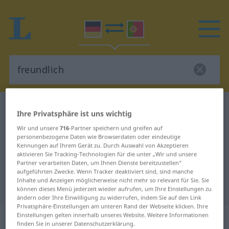
Deutsch-Portugiesisch Wörterbuch
freundlich
Ihre Privatsphäre ist uns wichtig
Deutsch-Portugiesisch
Wir und unsere
716
-Partner speichern und greifen auf
personenbezogene Daten wie Browserdaten oder eindeutige
Übersetzung für "freundlich"
Kennungen auf Ihrem Gerät zu. Durch Auswahl von Akzeptieren
aktivieren Sie Tracking-Technologien für die unter „Wir und unsere
Partner verarbeiten Daten, um Ihnen Dienste bereitzustellen“
"freundlich" Portugiesisch
aufgeführten Zwecke. Wenn Tracker deaktiviert sind, sind manche
Inhalte und Anzeigen möglicherweise nicht mehr so relevant für Sie. Sie
Übersetzung
können dieses Menü jederzeit wieder aufrufen, um Ihre Einstellungen zu
ändern oder Ihre Einwilligung zu widerrufen, indem Sie auf den Link
Privatsphäre-Einstellungen am unteren Rand der Webseite klicken. Ihre
„freundlich“
Einstellungen gelten innerhalb unseres Website. Weitere Informationen
finden Sie in unserer Datenschutzerklärung.