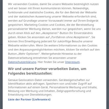
Wir verwenden Cookies, damit Sie unsere Webseite bestmöglich nutzen
freundlich
und wir besser mit Ihnen kommunizieren können. Notwendige,
funktionale und statistische Cookies, die für den Betrieb der Webseite
Übersicht aller Übersetzungen
und der statistischen Auswertung unserer Webseite erforderlich sind,
werden auf Grundlage unserer Vorauswahl immer auf Ihrem Endgerät
(Für mehr Details die Übersetzung anklicken/antippen)
gespeichert. Marketing-Cookies und Cookies, die der Bereitstellung
personalisierter Werbung dienen, werden nur gespeichert, wenn Sie uns
amigável, cordial
durch einen Klick auf den „Akzeptieren“-Button Ihr Einverständnis
geben. Klicken Sie ansonsten auf „Fortfahren ohne Akzeptieren“. Sie
können Ihre Einwilligung jederzeit für zukünftige Besuche unserer
Webseite widerrufen. Wenn Sie weitere Informationen zu den Cookies
und den Anpassungsmöglichkeiten möchten, klicken Sie einfach auf den
Button „Mehr Optionen“. Weitergehende Hinweise zu der
am(ig)ável
freundlich
Datenverarbeitung entnehmen Sie ansonsten unserer
Datenschutzerklärung
. Hier finden Sie unser
Impressum
.
Wir und unsere Partner verarbeiten Daten, um
cordial
freundlich
Folgendes bereitzustellen:
Genaue Geolocation-Daten verwenden. Geräteeigenschaften zur
Identifikation aktiv abfragen. Speichern von und/oder Zugriff auf
Informationen auf einem Gerät. Personalisierte Werbung und Inhalte,
Messung von Werbung und Inhalten, Zielgruppenforschung und
Beispielsätze für "freundlich"
Entwicklung von Dienstleistungen.
Liste der Partner (Lieferanten)