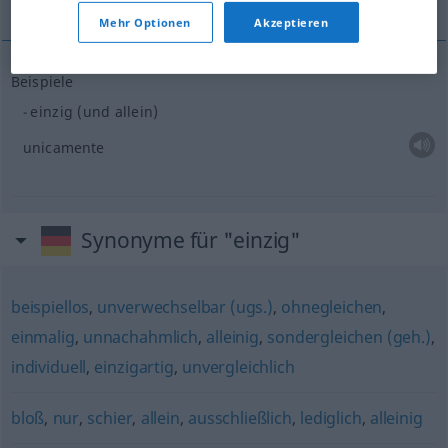
Mehr Optionen
Akzeptieren
Beispiele
einzig (und allein)
unicamente
Synonyme für "einzig"
beispiellos
,
unverwechselbar (ugs.)
,
ohnegleichen
,
einmalig
,
unnachahmlich
,
alleinig
,
sondergleichen (geh.)
,
individuell
,
einzigartig
,
unvergleichlich
bloß
,
nur
,
schier
,
allein
,
ausschließlich
,
lediglich
,
alleinig