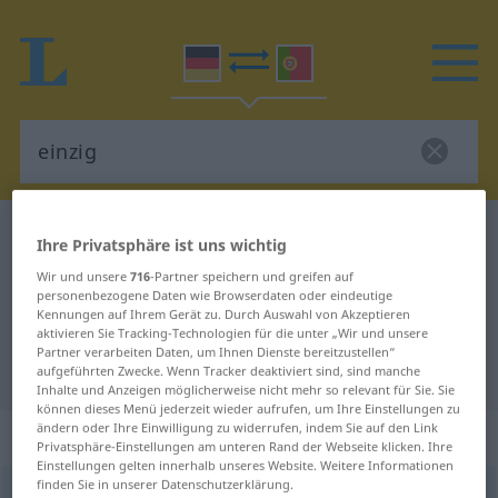
Deutsch-Portugiesisch Wörterbuch
einzig
Ihre Privatsphäre ist uns wichtig
Deutsch-Portugiesisch
Wir und unsere
716
-Partner speichern und greifen auf
personenbezogene Daten wie Browserdaten oder eindeutige
Übersetzung für "einzig"
Kennungen auf Ihrem Gerät zu. Durch Auswahl von Akzeptieren
aktivieren Sie Tracking-Technologien für die unter „Wir und unsere
Partner verarbeiten Daten, um Ihnen Dienste bereitzustellen“
"einzig" Portugiesisch Übersetzung
aufgeführten Zwecke. Wenn Tracker deaktiviert sind, sind manche
Inhalte und Anzeigen möglicherweise nicht mehr so relevant für Sie. Sie
können dieses Menü jederzeit wieder aufrufen, um Ihre Einstellungen zu
ändern oder Ihre Einwilligung zu widerrufen, indem Sie auf den Link
„einzig“
: Adjektiv
Privatsphäre-Einstellungen am unteren Rand der Webseite klicken. Ihre
Einstellungen gelten innerhalb unseres Website. Weitere Informationen
finden Sie in unserer Datenschutzerklärung.
einzig
[ˈaɪntsɪç]
adj