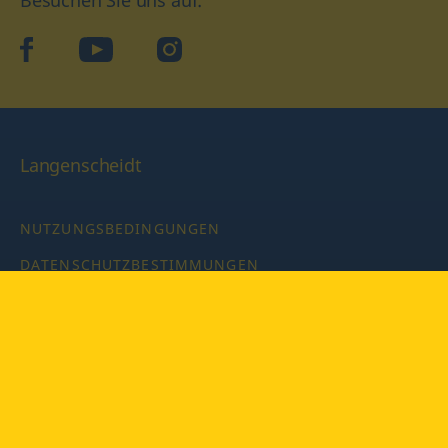
Besuchen Sie uns auf:
facebook
YouTube
Instagram
Langenscheidt
NUTZUNGSBEDINGUNGEN
DATENSCHUTZBESTIMMUNGEN
IMPRESSUM
PRIVATSPHÄRE-EINSTELLUNGEN
LATEINWÖRTERBUCH MIT CODE
Copyright © 2026 PONS Langenscheidt GmbH, Alle Rechte