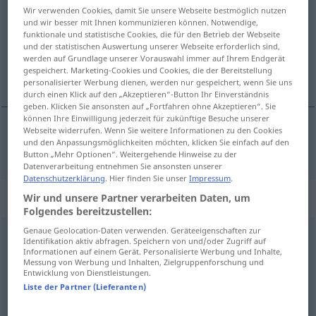
Wir verwenden Cookies, damit Sie unsere Webseite bestmöglich nutzen
und wir besser mit Ihnen kommunizieren können. Notwendige,
Übersicht aller Übersetzungen
funktionale und statistische Cookies, die für den Betrieb der Webseite
(Für mehr Details die Übersetzung anklicken/antippen)
und der statistischen Auswertung unserer Webseite erforderlich sind,
werden auf Grundlage unserer Vorauswahl immer auf Ihrem Endgerät
gespeichert. Marketing-Cookies und Cookies, die der Bereitstellung
único
personalisierter Werbung dienen, werden nur gespeichert, wenn Sie uns
durch einen Klick auf den „Akzeptieren“-Button Ihr Einverständnis
geben. Klicken Sie ansonsten auf „Fortfahren ohne Akzeptieren“. Sie
können Ihre Einwilligung jederzeit für zukünftige Besuche unserer
Webseite widerrufen. Wenn Sie weitere Informationen zu den Cookies
und den Anpassungsmöglichkeiten möchten, klicken Sie einfach auf den
único
einzig
Button „Mehr Optionen“. Weitergehende Hinweise zu der
Datenverarbeitung entnehmen Sie ansonsten unserer
Datenschutzerklärung
. Hier finden Sie unser
Impressum
.
„einzig“
: Adverb
Wir und unsere Partner verarbeiten Daten, um
Folgendes bereitzustellen:
Genaue Geolocation-Daten verwenden. Geräteeigenschaften zur
einzig
[ˈaɪntsɪç]
adv
Identifikation aktiv abfragen. Speichern von und/oder Zugriff auf
Informationen auf einem Gerät. Personalisierte Werbung und Inhalte,
Übersicht aller Übersetzungen
Messung von Werbung und Inhalten, Zielgruppenforschung und
Entwicklung von Dienstleistungen.
(Für mehr Details die Übersetzung anklicken/antippen)
Liste der Partner (Lieferanten)
unicamente