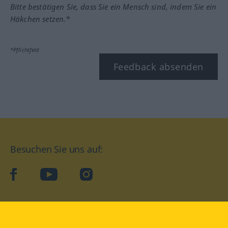
Bitte bestätigen Sie, dass Sie ein Mensch sind, indem Sie ein
Häkchen setzen.*
*Pflichtfeld
Feedback absenden
Besuchen Sie uns auf:
facebook
YouTube
Instagram