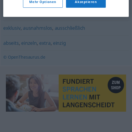
Mehr Optionen
Akzeptieren
einzig
,
bloß
,
nur
,
schier
,
allein
,
ausschließlich
,
lediglich
exklusiv
,
ausnahmslos
,
ausschließlich
abseits
,
einzeln
,
extra
,
einzig
© OpenThesaurus.de