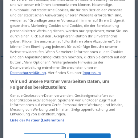
und wir besser mit Ihnen kommunizieren können. Notwendige,
alleinig
funktionale und statistische Cookies, die für den Betrieb der Webseite
und der statistischen Auswertung unserer Webseite erforderlich sind,
Übersicht aller Übersetzungen
werden auf Grundlage unserer Vorauswahl immer auf Ihrem Endgerät
gespeichert. Marketing-Cookies und Cookies, die der Bereitstellung
(Für mehr Details die Übersetzung anklicken/antippen)
personalisierter Werbung dienen, werden nur gespeichert, wenn Sie uns
durch einen Klick auf den „Akzeptieren“-Button Ihr Einverständnis
único, exclusivo
geben. Klicken Sie ansonsten auf „Fortfahren ohne Akzeptieren“. Sie
können Ihre Einwilligung jederzeit für zukünftige Besuche unserer
Webseite widerrufen. Wenn Sie weitere Informationen zu den Cookies
und den Anpassungsmöglichkeiten möchten, klicken Sie einfach auf den
Button „Mehr Optionen“. Weitergehende Hinweise zu der
Datenverarbeitung entnehmen Sie ansonsten unserer
Datenschutzerklärung
. Hier finden Sie unser
Impressum
.
único
,
exclusivo
alleinig
Wir und unsere Partner verarbeiten Daten, um
Folgendes bereitzustellen:
Synonyme für "alleinig"
Genaue Geolocation-Daten verwenden. Geräteeigenschaften zur
Identifikation aktiv abfragen. Speichern von und/oder Zugriff auf
Informationen auf einem Gerät. Personalisierte Werbung und Inhalte,
Messung von Werbung und Inhalten, Zielgruppenforschung und
Entwicklung von Dienstleistungen.
beispiellos
,
unverwechselbar (ugs.)
,
ohnegleichen
,
Liste der Partner (Lieferanten)
einmalig
,
unnachahmlich
,
sondergleichen (geh.)
,
individuell
,
einzigartig
,
einzig
,
unvergleichlich