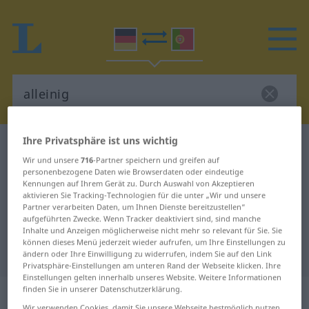
Ihre Privatsphäre ist uns wichtig
Deutsch-Portugiesisch Wörterbuch
alleinig
Wir und unsere
716
-Partner speichern und greifen auf
Deutsch-Portugiesisch
personenbezogene Daten wie Browserdaten oder eindeutige
Kennungen auf Ihrem Gerät zu. Durch Auswahl von Akzeptieren
Übersetzung für "alleinig"
aktivieren Sie Tracking-Technologien für die unter „Wir und unsere
Partner verarbeiten Daten, um Ihnen Dienste bereitzustellen“
aufgeführten Zwecke. Wenn Tracker deaktiviert sind, sind manche
"alleinig" Portugiesisch
Inhalte und Anzeigen möglicherweise nicht mehr so relevant für Sie. Sie
können dieses Menü jederzeit wieder aufrufen, um Ihre Einstellungen zu
Übersetzung
ändern oder Ihre Einwilligung zu widerrufen, indem Sie auf den Link
Privatsphäre-Einstellungen am unteren Rand der Webseite klicken. Ihre
Einstellungen gelten innerhalb unseres Website. Weitere Informationen
„alleinig“
finden Sie in unserer Datenschutzerklärung.
Wir verwenden Cookies, damit Sie unsere Webseite bestmöglich nutzen