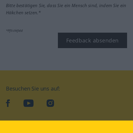
Bitte bestätigen Sie, dass Sie ein Mensch sind, indem Sie ein
Häkchen setzen.*
*Pflichtfeld
Feedback absenden
Besuchen Sie uns auf:
facebook
YouTube
Instagram