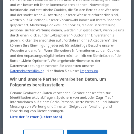
und wir besser mit Ihnen kommunizieren können. Notwendige,
Durchführung
f
funktionale und statistische Cookies, die für den Betrieb der Webseite
und der statistischen Auswertung unserer Webseite erforderlich sind,
Übersicht aller Übersetzungen
werden auf Grundlage unserer Vorauswahl immer auf Ihrem Endgerät
gespeichert. Marketing-Cookies und Cookies, die der Bereitstellung
(Für mehr Details die Übersetzung anklicken/antippen)
personalisierter Werbung dienen, werden nur gespeichert, wenn Sie uns
durch einen Klick auf den „Akzeptieren“-Button Ihr Einverständnis
execução, efectivação, realização, travessia
geben. Klicken Sie ansonsten auf „Fortfahren ohne Akzeptieren“. Sie
können Ihre Einwilligung jederzeit für zukünftige Besuche unserer
Webseite widerrufen. Wenn Sie weitere Informationen zu den Cookies
und den Anpassungsmöglichkeiten möchten, klicken Sie einfach auf den
Button „Mehr Optionen“. Weitergehende Hinweise zu der
Datenverarbeitung entnehmen Sie ansonsten unserer
Datenschutzerklärung
. Hier finden Sie unser
Impressum
.
execução
f
Durchführung
Wir und unsere Partner verarbeiten Daten, um
Folgendes bereitzustellen:
realização
f
Durchführung
Genaue Geolocation-Daten verwenden. Geräteeigenschaften zur
Identifikation aktiv abfragen. Speichern von und/oder Zugriff auf
efe(c)tivação
f
Durchführung
Informationen auf einem Gerät. Personalisierte Werbung und Inhalte,
Messung von Werbung und Inhalten, Zielgruppenforschung und
Entwicklung von Dienstleistungen.
travessia
f
Durchführung
TECH
Liste der Partner (Lieferanten)