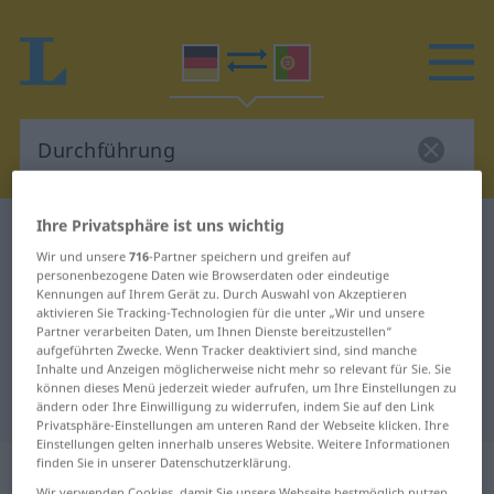
Ihre Privatsphäre ist uns wichtig
Deutsch-Portugiesisch Wörterbuch
Durchführung
Wir und unsere
716
-Partner speichern und greifen auf
Deutsch-Portugiesisch
personenbezogene Daten wie Browserdaten oder eindeutige
Kennungen auf Ihrem Gerät zu. Durch Auswahl von Akzeptieren
Übersetzung für "Durchführung"
aktivieren Sie Tracking-Technologien für die unter „Wir und unsere
Partner verarbeiten Daten, um Ihnen Dienste bereitzustellen“
aufgeführten Zwecke. Wenn Tracker deaktiviert sind, sind manche
"Durchführung" Portugiesisch
Inhalte und Anzeigen möglicherweise nicht mehr so relevant für Sie. Sie
können dieses Menü jederzeit wieder aufrufen, um Ihre Einstellungen zu
Übersetzung
ändern oder Ihre Einwilligung zu widerrufen, indem Sie auf den Link
Privatsphäre-Einstellungen am unteren Rand der Webseite klicken. Ihre
Einstellungen gelten innerhalb unseres Website. Weitere Informationen
„Durchführung“
: Femininum
finden Sie in unserer Datenschutzerklärung.
Wir verwenden Cookies, damit Sie unsere Webseite bestmöglich nutzen